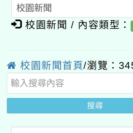
A3數位素養講師名單
礎課程
校園新聞 / 內容類型：
「數位內容與教學軟體線
有關大陸委員會函釋公
pilot」
轉知經濟部水利署委託
薪期間赴陸應申請許可
校園新聞首頁
/瀏覽：34
115年8月22日(星期六)
業技術研究院辦理「11
2026年桃園地景藝術
桃園市孔廟祈福系列活
用水績優單位及節水達
開 智慧啟航」
搜尋
動」