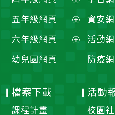
選
開
展
單
五年級網頁
資安網
選
開
展
單
六年級網頁
活動網
選
開
展
單
幼兒園網頁
防疫網
選
開
單
選
檔案下載
活動
單
課程計畫
校園社