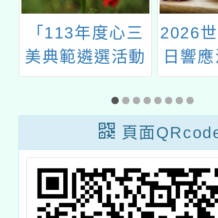
美
「113年度心三
2026
理
美典範遴選活動
日響應
拔
實施計畫」1份
日自行
十
安全
畫
頁面QRcod
比