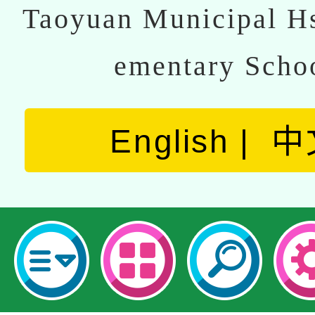
Taoyuan Municipal Hs
ementary Scho
English
中