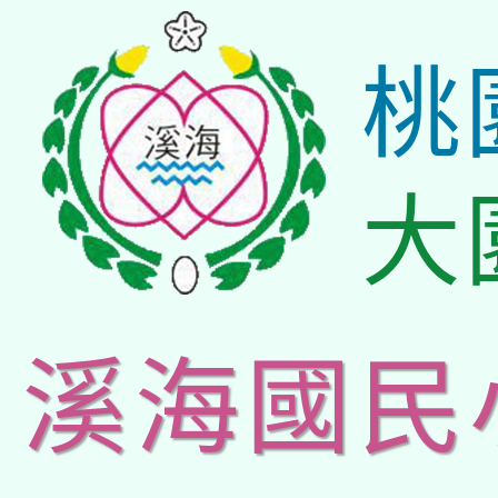
桃
大
溪海國民