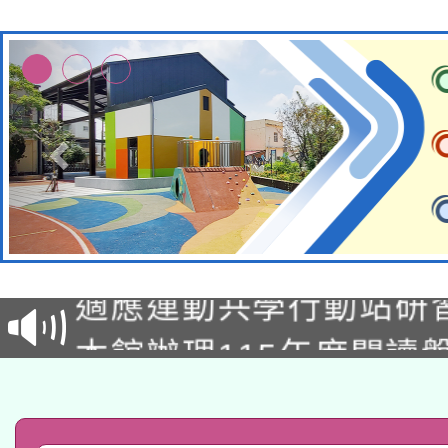
本校115學年度第2次
適應運動共學行動站研
招甄選結果公告(無人
本館辦理115年度閱讀
招)
科技賦能─人工智慧(AI
暨閱讀推動專業研習
A3數位素養講師名單
礎課程