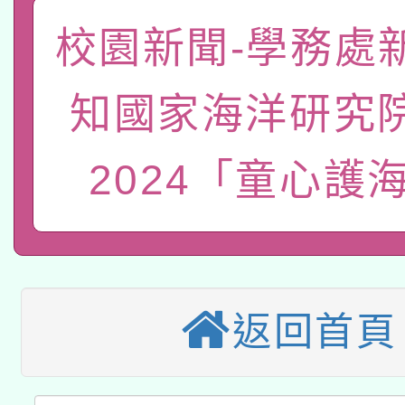
「數位內容與教學軟體線
校園新聞-學務處
有關大陸委員會函釋公
pilot」
知國家海洋研究
轉知經濟部水利署委託
薪期間赴陸應申請許可
2024「童心護海
115年8月22日(星期六)
業技術研究院辦理「11
2026年桃園地景藝術
桃園市孔廟祈福系列活
用水績優單位及節水達
本校115學年度第2次
開 智慧啟航」
動」
適應運動共學行動站研
招甄選結果公告(無人
返回首頁
本館辦理115年度閱讀
招)
科技賦能─人工智慧(AI
暨閱讀推動專業研習