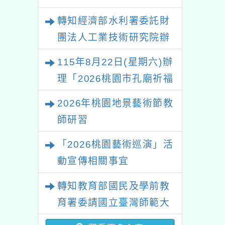
轉知經濟部水利署委託財
團法人工業技術研究院辦
理「115年表揚節約用水
115年8月22日(星期六)辦
績優單位及節水達人選拔
理「2026桃園市孔廟祈福
活動」
系列活動—儒門初開 智慧
2026年桃園地景藝術節教
啟航」
師研習
「2026桃園藝術巡演」活
動宣傳相關事宜
轉知教育部國民及學前教
育署委請國立臺灣師範大
學辦理「114至115年度