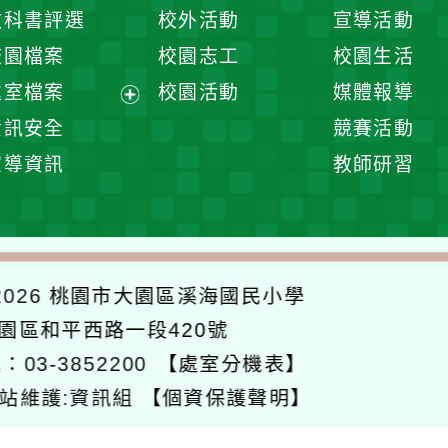
開
展
教科書評選
校外活動
宣導活動
選
開
校園檔案
校園志工
校園生活
單
選
處室檔案
校園活動
媒體報導
單
展
資訊安全
競賽活動
開
宣導資訊
教師研習
選
單
026
桃園市大園區溪海國民小學
大園區和平西路一段420號
：03-3852200
【處室分機表】
站維護:資訊組
【個資保護聲明】