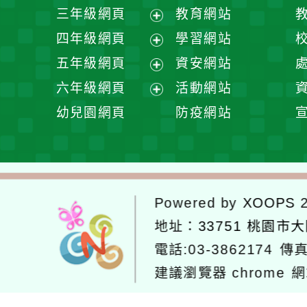
開
展
三年級網頁
教育網站
選
開
展
四年級網頁
學習網站
單
選
開
展
五年級網頁
資安網站
單
選
開
展
六年級網頁
活動網站
單
選
開
展
幼兒園網頁
防疫網站
單
選
開
單
選
單
Powered by
XOOPS
2
地址：
33751 桃園市
電話:03-3862174
傳真
建議瀏覽器 chrome
網
網站設計：