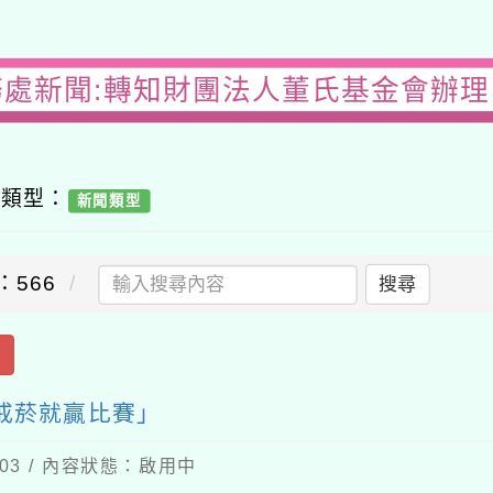
務處新聞:轉知財團法人董氏基金會辦理「
容類型：
新聞類型
：566
搜尋
出
4戒菸就贏比賽」
-03 / 內容狀態：啟用中