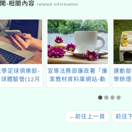
聞-相關內容
related information
大學足球俱樂部-
宣導法務部廉政署「廉
運動部
球體驗營(12月
潔教材資料庫網站-動
學辦理
10日場次)
畫介紹影片」
共學行
←
前往上一頁
前往