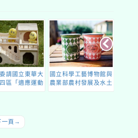
委請國立東華大
國立科學工藝博物館與
財團法
四區「適應運動
農業部農村發展及水土
觀音寺
動站」第二階段
保持署合作「113年食
山巖
研習簡章1份
農教育創意教具競賽」
子繪
簡章1份
下一頁
→