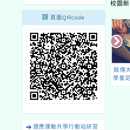
校園新
頁面QRcode
館2023聽損兒
「2024桃園藝術巡演
銘傳
術共融計畫-「一
新屋場 九天民俗技藝
學童足
樣? 我的身體是
團《新屋天后宮-廟會
館」工作坊活動
狂響》」活動宣傳相關
宣傳
事宜
適應運動共學行動站研習