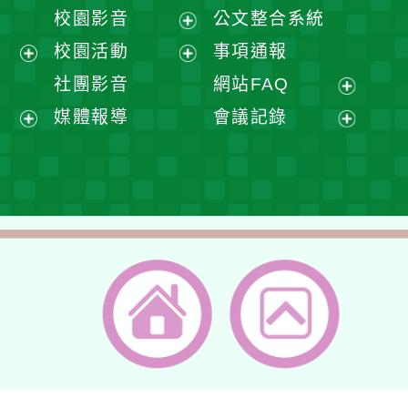
開
展
校園影音
公文整合系統
選
開
展
校園活動
事項通報
單
選
開
展
展
社團影音
網站FAQ
單
選
開
開
展
媒體報導
會議記錄
單
選
選
開
展
展
單
單
選
開
開
單
選
選
單
單
返回首頁
返回頂端