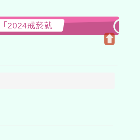
2024戒菸就
開
啟
上
方
區
塊