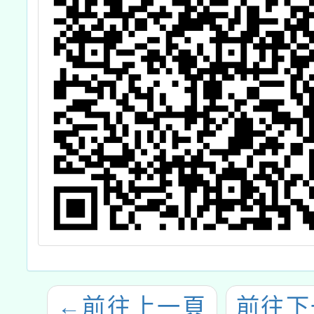
←
前往上一頁
前往下