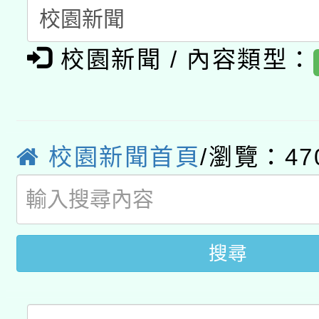
A3數位素養講師名單
礎課程
「數位內容與教學軟體線
校園新聞 / 內容類型：
有關大陸委員會函釋公
pilot」
轉知經濟部水利署委託
薪期間赴陸應申請許可
校園新聞首頁
/瀏覽：47
115年8月22日(星期六)
業技術研究院辦理「11
2026年桃園地景藝術
桃園市孔廟祈福系列活
用水績優單位及節水達
開 智慧啟航」
動」
搜尋