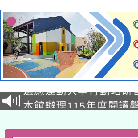
本校115學年度第2次
適應運動共學行動站研
招甄選結果公告(無人
本館辦理115年度閱讀
招)
科技賦能─人工智慧(AI
暨閱讀推動專業研習
A3數位素養講師名單
礎課程