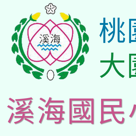
桃
大
溪海國民