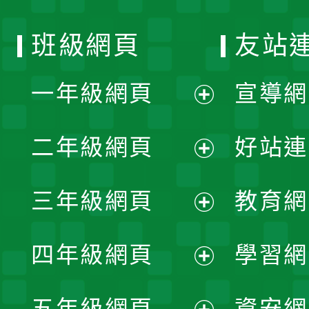
班級網頁
友站
一年級網頁
宣導網
展
二年級網頁
好站連
開
展
三年級網頁
教育網
選
開
展
單
四年級網頁
學習網
選
開
展
單
五年級網頁
資安網