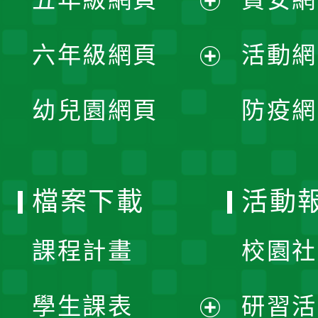
選
開
展
單
六年級網頁
活動網
選
開
展
單
幼兒園網頁
防疫網
選
開
單
選
檔案下載
活動
單
課程計畫
校園社
學生課表
研習活