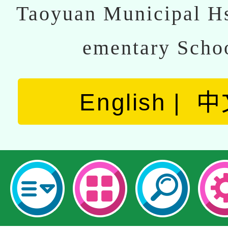
Taoyuan Municipal Hs
ementary Scho
English
中