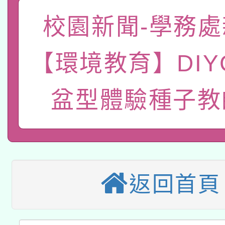
「數位內容與教學軟體線
校園新聞-學務處
有關大陸委員會函釋公
pilot」
【環境教育】DIYG
轉知經濟部水利署委託
薪期間赴陸應申請許可
115年8月22日(星期六)
業技術研究院辦理「11
盆型體驗種子教
2026年桃園地景藝術
桃園市孔廟祈福系列活
用水績優單位及節水達
本校115學年度第2次
開 智慧啟航」
動」
適應運動共學行動站研
招甄選結果公告(無人
返回首頁
本館辦理115年度閱讀
招)
科技賦能─人工智慧(AI
暨閱讀推動專業研習