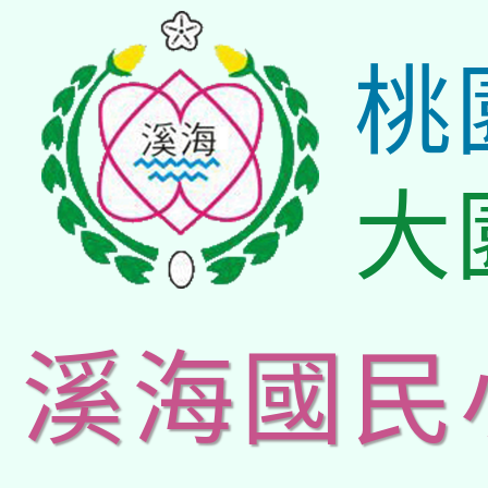
桃
大
溪海國民