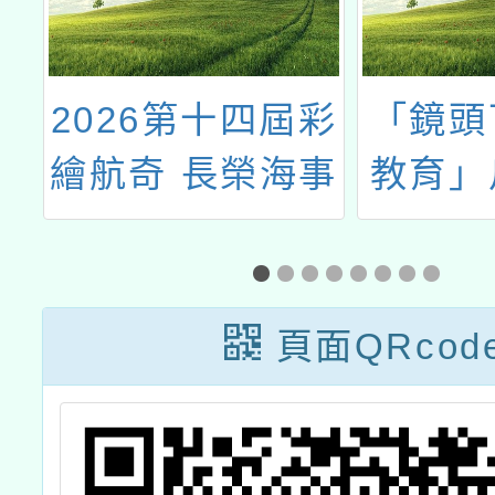
育
2026第十四屆彩
「鏡頭
辦
繪航奇 長榮海事
教育」
小
繪畫比賽
攝影展
活動
頁面QRcod