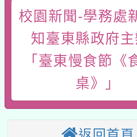
「數位內容與教學軟體線
校園新聞-學務處
有關大陸委員會函釋公
pilot」
知臺東縣政府主
轉知經濟部水利署委託
薪期間赴陸應申請許可
115年8月22日(星期六)
「臺東慢食節《
業技術研究院辦理「11
2026年桃園地景藝術
桃園市孔廟祈福系列活
用水績優單位及節水達
桌》」
本校115學年度第2次
開 智慧啟航」
動」
適應運動共學行動站研
招甄選結果公告(無人
本館辦理115年度閱讀
招)
返回首頁
科技賦能─人工智慧(AI
暨閱讀推動專業研習