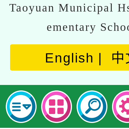
Taoyuan Municipal Hs
ementary Scho
English
中