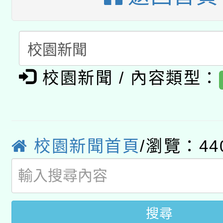
A3數位素養講師名單
礎課程
「數位內容與教學軟體線
有關大陸委員會函釋公
pilot」
校園新聞 / 內容類型：
轉知經濟部水利署委託
薪期間赴陸應申請許可
115年8月22日(星期六)
業技術研究院辦理「11
2026年桃園地景藝術
校園新聞首頁
/瀏覽：44
桃園市孔廟祈福系列活
用水績優單位及節水達
開 智慧啟航」
動」
搜尋