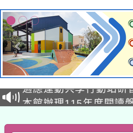
本校115學年度第2次
適應運動共學行動站研
招甄選結果公告(無人
本館辦理115年度閱讀
招)
科技賦能─人工智慧(AI
暨閱讀推動專業研習
A3數位素養講師名單
礎課程