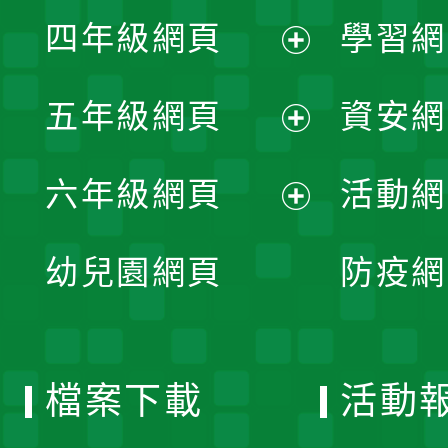
展
單
四年級網頁
學習網
選
開
展
單
五年級網頁
資安網
選
開
展
單
六年級網頁
活動網
選
開
展
單
幼兒園網頁
防疫網
選
開
單
選
檔案下載
活動
單