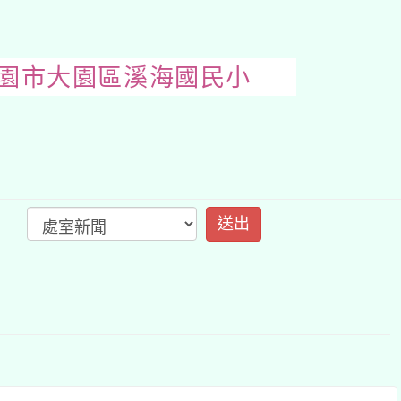
計展-桃園市大園區
開
啟
上
方
區
塊