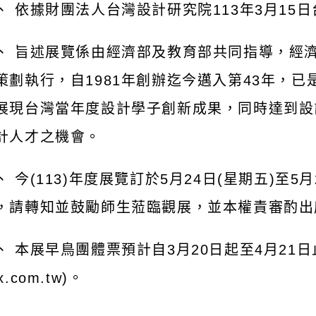
03-22 / 內容狀態：啟用中
、 依據財團法人台灣設計研究院113年3月15日台
、 旨述展覽係由經濟部及教育部共同指導，經
策劃執行，自1981年創辦迄今邁入第43年，
展現台灣當年度設計學子創新成果，同時達到設
計人才之機會。
、 今(113)年度展覽訂於5月24日(星期五)至5
，請轉知並鼓勵師生蒞臨觀展，並本權責審酌出
、 本展早鳥團體票預計自3月20日起至4月21日
x.com.tw)。