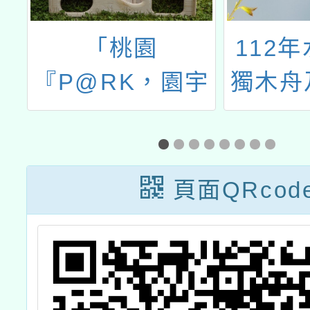
會
「桃園
112
4
『P@RK，園宇
獨木舟
及
宙』－超興星親
板划
性
子嘉年華」及本
」
市特色公園宣傳
頁面QRcod
海報、摺頁
DM、Banner各
1份。 公告於校