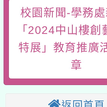
招)
案。
科技賦能─人工智慧(AI
校園新聞-學務處
暨閱讀推動專業研習
A3數位素養講師名單
礎課程
「2024中山樓創
「數位內容與教學軟體線
特展」教育推廣
有關大陸委員會函釋公
pilot」
轉知經濟部水利署委託
薪期間赴陸應申請許可
章
兒童少年暑期犯罪預防
業技術研究院辦理「11
有關本府115年70歲
答一案
用水績優單位及節水達
本校115學年度第2次
人員健康講座「吃得安
動」
返回首頁
適應運動共學行動站研