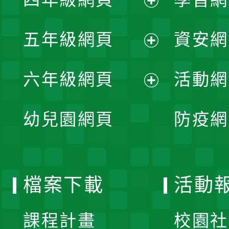
選
開
展
單
五年級網頁
資安網
選
開
展
單
六年級網頁
活動網
選
開
展
單
幼兒園網頁
防疫網
選
開
單
選
檔案下載
活動
單
課程計畫
校園社