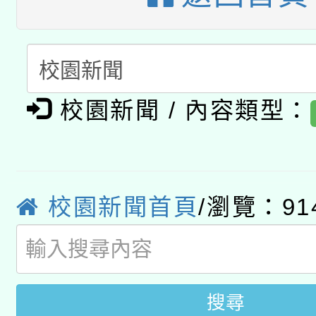
招甄選結果公告(無人
心」，鼓勵退休同仁踴
本館辦理115年度閱讀
招)
案。
科技賦能─人工智慧(AI
暨閱讀推動專業研習
A3數位素養講師名單
礎課程
校園新聞 / 內容類型：
「數位內容與教學軟體線
有關大陸委員會函釋公
pilot」
校園新聞首頁
/瀏覽：91
轉知經濟部水利署委託
薪期間赴陸應申請許可
業技術研究院辦理「11
用水績優單位及節水達
搜尋