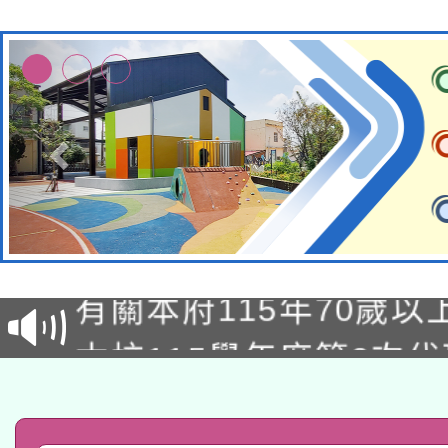
兒童少年暑期犯罪預防
有關本府115年70歲
答一案
本校115學年度第2次
人員健康講座「吃得安
適應運動共學行動站研
招甄選結果公告(無人
心」，鼓勵退休同仁踴
本館辦理115年度閱讀