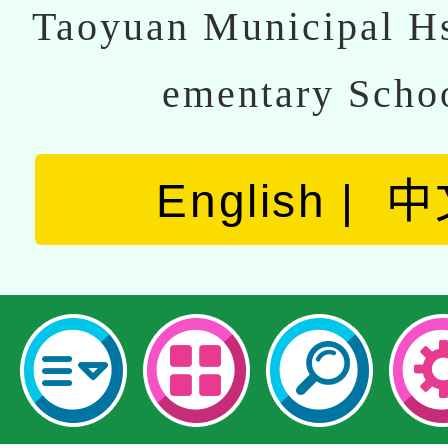
Taoyuan Municipal Hs
ementary Scho
English
中