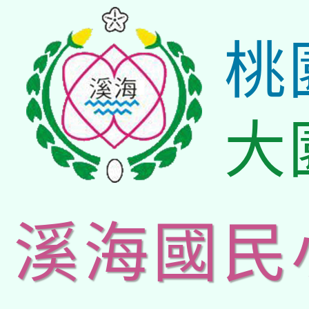
桃
大
溪海國民