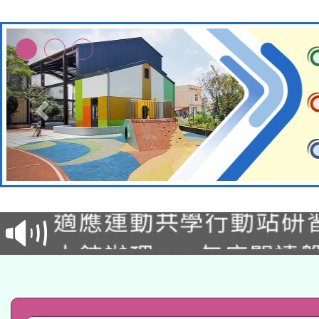
本校115學年度第2次
適應運動共學行動站研
招甄選結果公告(無人
本館辦理115年度閱讀
招)
科技賦能─人工智慧(AI
暨閱讀推動專業研習
A3數位素養講師名單