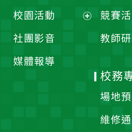
展
校園活動
競賽活
開
展
社團影音
教師研
選
開
單
媒體報導
選
校務
單
場地預
維修通