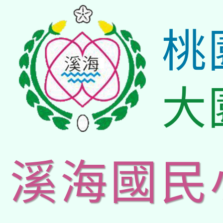
桃
大
溪海國民