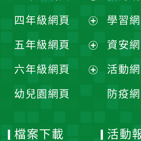
開
展
單
四年級網頁
學習網
選
開
展
單
五年級網頁
資安網
選
開
展
單
六年級網頁
活動網
選
開
展
單
幼兒園網頁
防疫網
選
開
單
選
檔案下載
活動
單