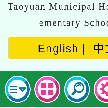
Taoyuan Municipal Hs
ementary Scho
English
中