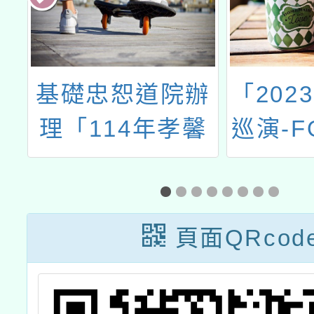
山
基礎忠恕道院辦
「202
生
理「114年孝馨
巡演-F
年
獎系列活動」一
摩沙馬
之
案
洋歷險
及
動宣傳
頁面QRcod
附