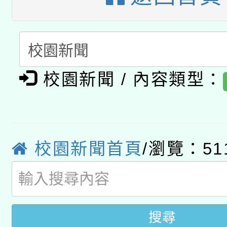
暨閱讀推動專業研習
A3數位素養講師名單
礎課程
「數位內容與教學軟體線
有關大陸委員會函釋公
pilot」
校園新聞 / 內容類型：
轉知經濟部水利署委託
薪期間赴陸應申請許可
115年8月22日(星期六)
業技術研究院辦理「11
校園新聞首頁
/瀏覽：51
2026年桃園地景藝術
桃園市孔廟祈福系列活
用水績優單位及節水達
開 智慧啟航」
動」
搜尋