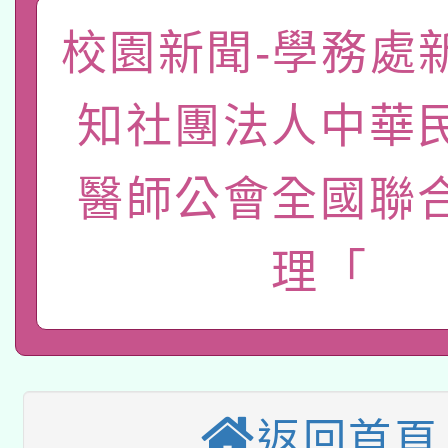
礎課程
校園新聞-學務處
「數位內容與教學軟體線
有關大陸委員會函釋公
pilot」
知社團法人中華
轉知經濟部水利署委託
薪期間赴陸應申請許可
醫師公會全國聯
115年8月22日(星期六)
業技術研究院辦理「11
2026年桃園地景藝術
桃園市孔廟祈福系列活
用水績優單位及節水達
理「
本校115學年度第2次
開 智慧啟航」
動」
適應運動共學行動站研
招甄選結果公告(無人
本館辦理115年度閱讀
招)
返回首頁
科技賦能─人工智慧(AI