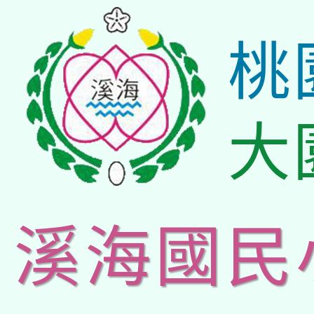
桃
大
溪海國民