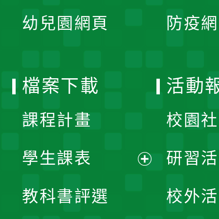
展
單
幼兒園網頁
防疫網
選
開
單
選
檔案下載
活動
單
課程計畫
校園社
學生課表
研習活
展
教科書評選
校外活
開