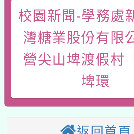
「數位內容與教學軟體線
校園新聞-學務處
有關大陸委員會函釋公
pilot」
灣糖業股份有限
轉知經濟部水利署委託
薪期間赴陸應申請許可
115年8月22日(星期六)
業技術研究院辦理「11
營尖山埤渡假村
2026年桃園地景藝術
桃園市孔廟祈福系列活
用水績優單位及節水達
埤環
本校115學年度第2次
開 智慧啟航」
動」
適應運動共學行動站研
招甄選結果公告(無人
本館辦理115年度閱讀
招)
科技賦能─人工智慧(AI
返回首頁
暨閱讀推動專業研習