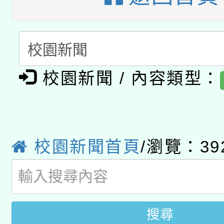
A3數位素養講師名單
礎課程
「數位內容與教學軟體線
有關大陸委員會函釋公
pilot」
校園新聞 / 內容類型：
轉知經濟部水利署委託
薪期間赴陸應申請許可
115年8月22日(星期六)
業技術研究院辦理「11
2026年桃園地景藝術
桃園市孔廟祈福系列活
校園新聞首頁
/瀏覽：39
用水績優單位及節水達
開 智慧啟航」
動」
搜尋