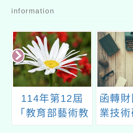
information
堂
114年第12屆
函轉財
展
「教育部藝術教
業技術
三
育貢獻獎」評選
理「1