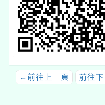
←
前往上一頁
前往下