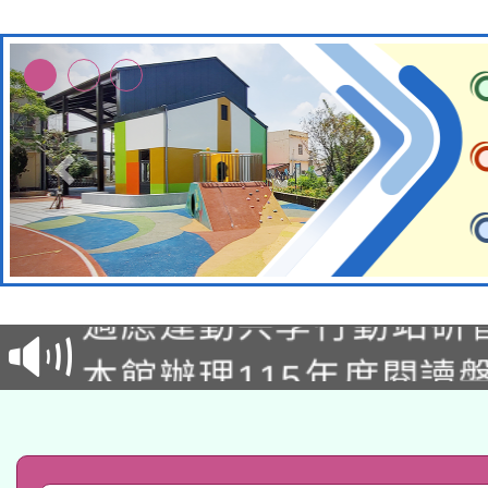
本校115學年度第2次
適應運動共學行動站研
招甄選結果公告(無人
本館辦理115年度閱讀
招)
科技賦能─人工智慧(AI
暨閱讀推動專業研習
A3數位素養講師名單
礎課程