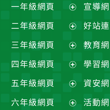
一年級網頁
宣導網
展
二年級網頁
好站連
開
展
三年級網頁
教育網
選
開
展
單
四年級網頁
學習網
選
開
展
單
五年級網頁
資安網
選
開
展
單
六年級網頁
活動網
選
開