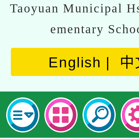
Taoyuan Municipal Hs
ementary Scho
English
中