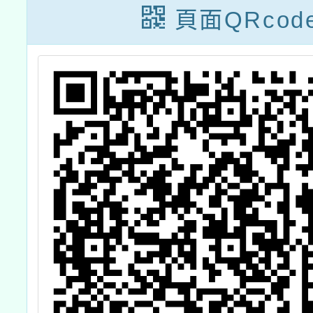
等
頁面QRcod
辦
部
日