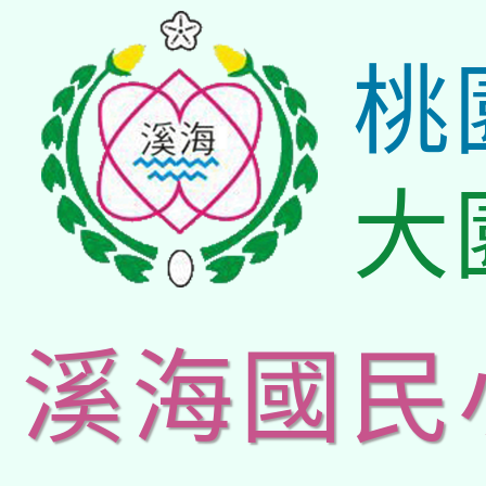
桃
大
溪海國民