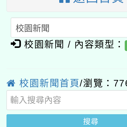
A3數位素養講師名單
礎課程
「數位內容與教學軟體線
有關大陸委員會函釋公
pilot」
校園新聞 / 內容類型：
轉知經濟部水利署委託
薪期間赴陸應申請許可
115年8月22日(星期六)
業技術研究院辦理「11
2026年桃園地景藝術
桃園市孔廟祈福系列活
用水績優單位及節水達
校園新聞首頁
/瀏覽：77
開 智慧啟航」
動」
搜尋