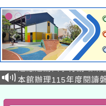
本校115學年度第2次
適應運動共學行動站研
招甄選結果公告(無人
本館辦理115年度閱讀
招)
科技賦能─人工智慧(AI
暨閱讀推動專業研習
A3數位素養講師名單
礎課程