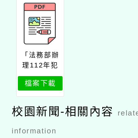
「法務部辦
理112年犯
罪被害人保
檔案下載
護週實施計
畫」1份
校園新聞-相關內容
relat
information