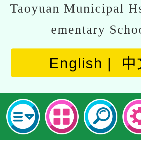
Taoyuan Municipal Hs
ementary Scho
English
中