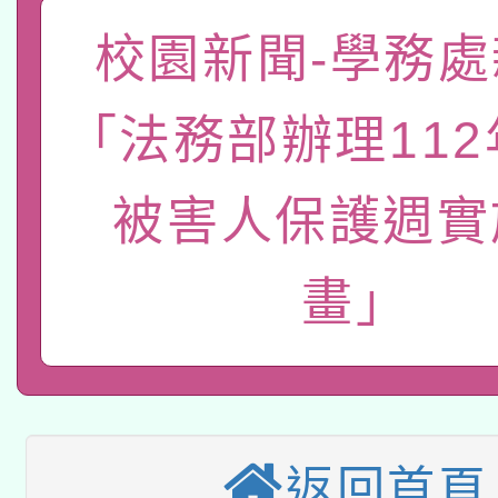
「數位內容與教學軟體線
校園新聞-學務處
有關大陸委員會函釋公
pilot」
「法務部辦理11
轉知經濟部水利署委託
薪期間赴陸應申請許可
115年8月22日(星期六)
業技術研究院辦理「11
被害人保護週實
2026年桃園地景藝術
桃園市孔廟祈福系列活
用水績優單位及節水達
畫」
本校115學年度第2次
開 智慧啟航」
動」
適應運動共學行動站研
招甄選結果公告(無人
本館辦理115年度閱讀
招)
科技賦能─人工智慧(AI
暨閱讀推動專業研習
返回首頁