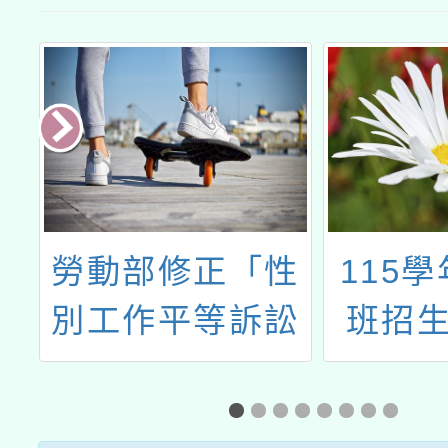
性
115學年度體育
全國學
訟
班招生簡章(羽
賽計
球)
班
修