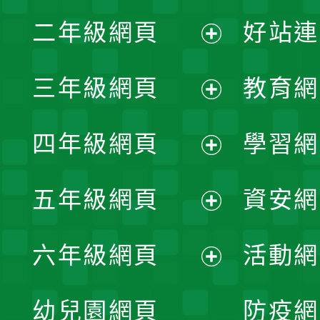
展
二年級網頁
好站連
開
展
三年級網頁
教育網
選
開
展
單
四年級網頁
學習網
選
開
展
單
五年級網頁
資安網
選
開
展
單
六年級網頁
活動網
選
開
展
單
幼兒園網頁
防疫網
選