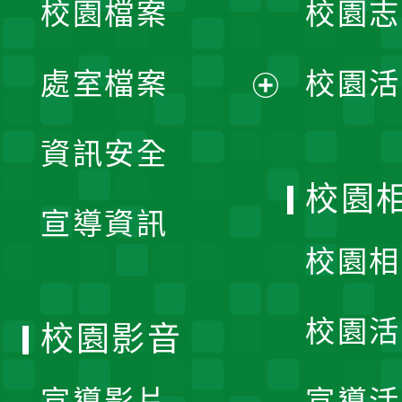
校園檔案
校園志
選
單
處室檔案
校園活
展
資訊安全
開
校園
宣導資訊
選
校園相
單
校園活
校園影音
宣導影片
宣導活