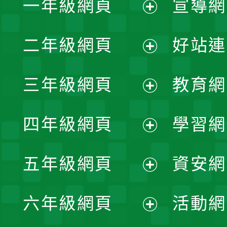
一年級網頁
宣導網
展
二年級網頁
好站連
開
展
三年級網頁
教育網
選
開
展
單
四年級網頁
學習網
選
開
展
單
五年級網頁
資安網
選
開
展
單
六年級網頁
活動網
選
開
展