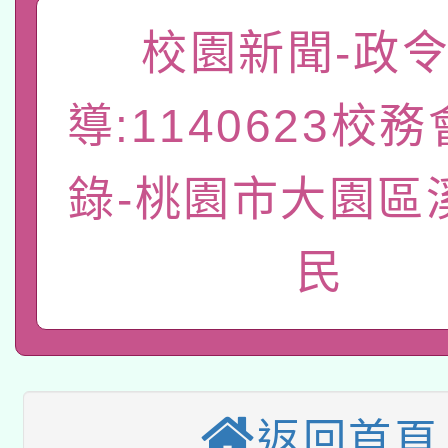
A3數位素養講師名單
礎課程
校園新聞-政
「數位內容與教學軟體線
有關大陸委員會函釋公
pilot」
導:1140623校
轉知經濟部水利署委託
薪期間赴陸應申請許可
錄-桃園市大園區
115年8月22日(星期六)
業技術研究院辦理「11
2026年桃園地景藝術
桃園市孔廟祈福系列活
用水績優單位及節水達
民
本校115學年度第2次
開 智慧啟航」
動」
適應運動共學行動站研
招甄選結果公告(無人
本館辦理115年度閱讀
招)
返回首頁