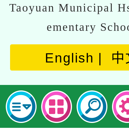
Taoyuan Municipal Hs
ementary Scho
English
中