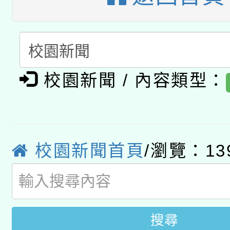
科技賦能─人工智慧(AI
暨閱讀推動專業研習
A3數位素養講師名單
礎課程
「數位內容與教學軟體線
有關大陸委員會函釋公
校園新聞 / 內容類型：
pilot」
轉知經濟部水利署委託
薪期間赴陸應申請許可
115年8月22日(星期六)
業技術研究院辦理「11
校園新聞首頁
/瀏覽：13
2026年桃園地景藝術
桃園市孔廟祈福系列活
用水績優單位及節水達
開 智慧啟航」
動」
搜尋