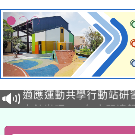
本校115學年度第2次
適應運動共學行動站研
招甄選結果公告(無人
本館辦理115年度閱讀
招)
科技賦能─人工智慧(AI
暨閱讀推動專業研習