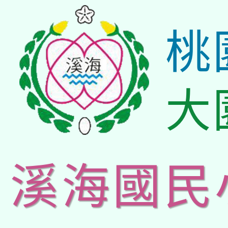
桃
大
溪海國民