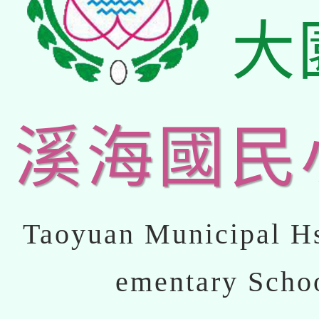
大
溪海國民
Taoyuan Municipal Hs
ementary Scho