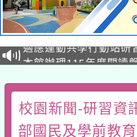
本校115學年度第2次
適應運動共學行動站研
招甄選結果公告(無人
本館辦理115年度閱讀
招)
科技賦能─人工智慧(AI
暨閱讀推動專業研習
A3數位素養講師名單
礎課程
「數位內容與教學軟體線
校園新聞-研習資
有關大陸委員會函釋公
pilot」
部國民及學前教育
轉知經濟部水利署委託
薪期間赴陸應申請許可