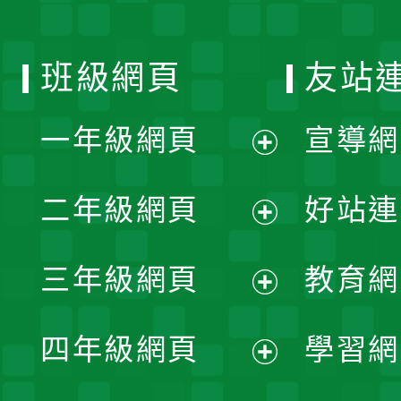
班級網頁
友站
一年級網頁
宣導網
展
二年級網頁
好站連
開
展
三年級網頁
教育網
選
開
展
單
四年級網頁
學習網
選
開
展