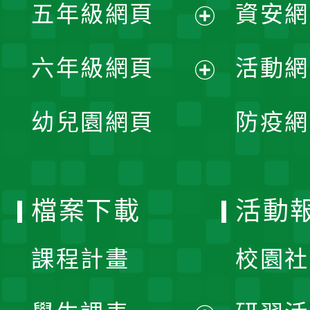
單
五年級網頁
資安網
選
開
展
單
六年級網頁
活動網
選
開
展
單
幼兒園網頁
防疫網
選
開
單
選
檔案下載
活動
單
課程計畫
校園社