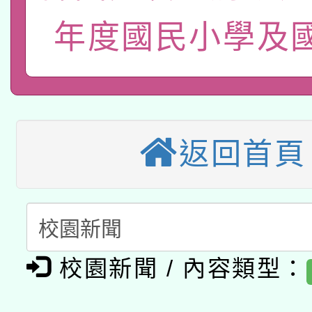
115年8月22日(星期六)
年度國民小學及
業技術研究院辦理「11
2026年桃園地景藝術
桃園市孔廟祈福系列活
用水績優單位及節水達
本校115學年度第2次
開 智慧啟航」
動」
適應運動共學行動站研
招甄選結果公告(無人
返回首頁
本館辦理115年度閱讀
招)
科技賦能─人工智慧(AI
暨閱讀推動專業研習
A3數位素養講師名單
礎課程
校園新聞 / 內容類型：
「數位內容與教學軟體線
有關大陸委員會函釋公