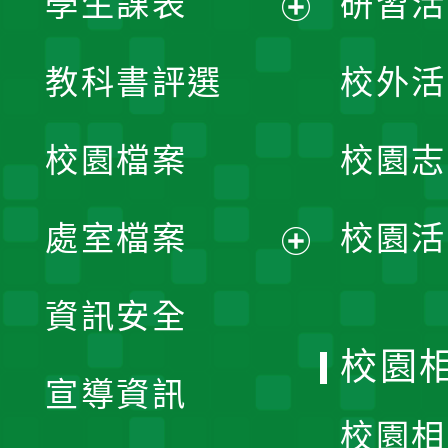
學生課表
研習活
展
教科書評選
校外活
開
校園檔案
校園志
選
單
處室檔案
校園活
展
資訊安全
開
校園
宣導資訊
選
校園相