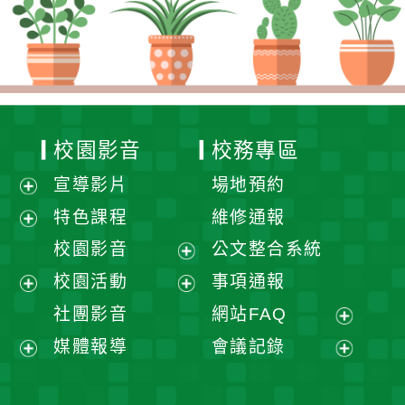
校園影音
校務專區
宣導影片
場地預約
展
特色課程
維修通報
開
展
校園影音
公文整合系統
選
開
展
校園活動
事項通報
單
選
開
展
展
社團影音
網站FAQ
單
選
開
開
展
媒體報導
會議記錄
單
選
選
開
展
展
單
單
選
開
開