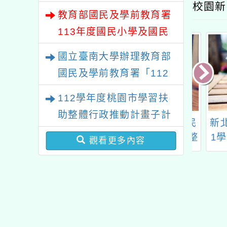
校園新
研習」臺中及高雄場次
教育部國民及學前教育署
113年度國民小學及國民
中學學生學習扶助科技化
國立臺南大學辦理教育部
評量系統測驗結果資料運
國民及學前教育署「112
用－國小場教師研習
學年度國民中小學數學科
112學年度桃園市學習扶
學生學習扶助教材研發計
助整體行政推動計畫子計
南大學辦理教育
112學年度桃園市國民
新北市
畫」之國民小學數學領域
畫十三：科技化評量系統
民及學前教育署
中小學學生學習扶助整
1學
扶助教學教材研習課程實
觀看更多內容
增能研習
2學年度國民中小
體行政推動計畫-子計
教
施計畫
科學生學習扶助
畫十七：國中小均一師
發計畫」之國民
培增能研習(第二場)
學領域扶助教學
習課程實施計畫