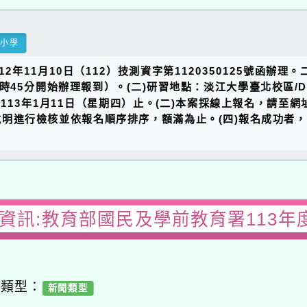
民小學
年11月10日（112）技測資字第1120350125號函辦理
時45分開始辦理報到）。(二)研習地點：淡江大學臺北校區/D3
1月11日（星期四）止。(二)本案採線上報名，請至網址：https
取說明進行檢核並依報名順序排序，額滿為止。(四)報名成功
習資訊:教育部國民及學前教育署113年
容類型：
新聞類型