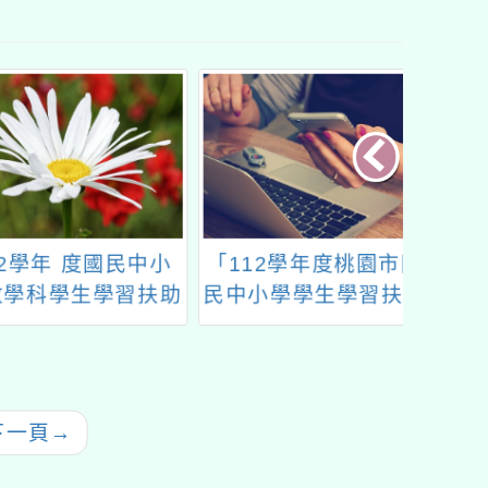
學年 度國民中小
「112學年度桃園市國
112
科學生學習扶助
民中小學學生學習扶助
「學習
材研發計畫
整體行政推動計畫子計
推動
畫十六：國中小因材網
一-2
教學研習計畫」-數學
小時
科
下一頁
→