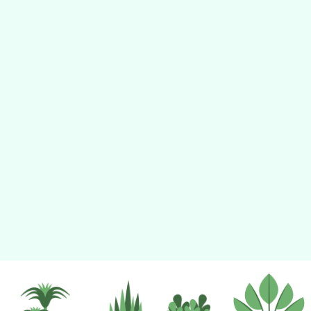
tyc2023
gle、Firefox、Vivaldi、Opera
支援行
 2.5.11
網站語系：zh-TW
eil網站設計工坊
徐嘉裕 Neil hsu