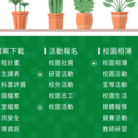
檔案下載
活動報名
校園相簿
課程計畫
校園社團
校園相簿
展
學生課表
研習活動
校園活動
開
展
教科書評選
校外活動
宣導活動
選
開
校園檔案
校園志工
校園生活
單
選
處室檔案
校園活動
媒體報導
單
展
資訊安全
競賽活動
開
宣導資訊
教師研習
選