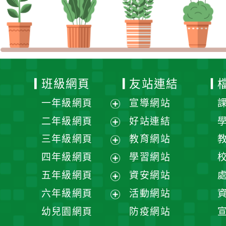
班級網頁
友站連結
一年級網頁
宣導網站
展
二年級網頁
好站連結
開
展
三年級網頁
教育網站
選
開
展
四年級網頁
學習網站
單
選
開
展
五年級網頁
資安網站
單
選
開
展
六年級網頁
活動網站
單
選
開
展
幼兒園網頁
防疫網站
單
選
開