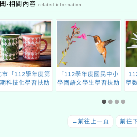
聞-相關內容
related information
「112學年度第
「112學年度國民中小
112
期科技化學習扶助
學國語文學生學習扶助
學數學
師增能研習」
教材研習」臺中及高雄
教
場次
←
前往上一頁
前往