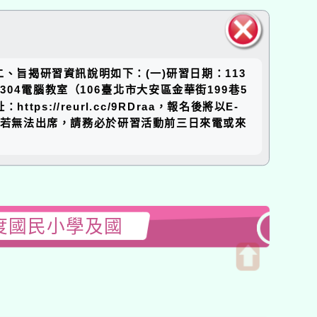
關閉區
。二、旨揭研習資訊說明如下：(一)研習日期：113
塊
04電腦教室（106臺北市大安區金華街199巷5
://reurl.cc/9RDraa，報名後將以E-
者，若無法出席，請務必於研習活動前三日來電或來
度國民小學及國
開
啟
上