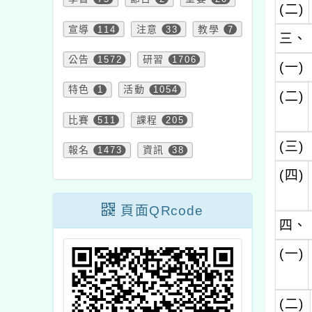
(二)
宣導
114
注意
33
教學
7
三、
公告
1572
研習
1706
(一)
特色
1
活動
1054
(二)
比賽
511
課程
205
(三)
報名
1473
資訊
38
(四)
頁面QRcode
四、
(一)
(二)