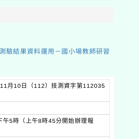
方
區
塊
統測驗結果資料運用－國小場教師研習
月10日（112）技測資字第112035
下午5時（上午8時45分開始辦理報