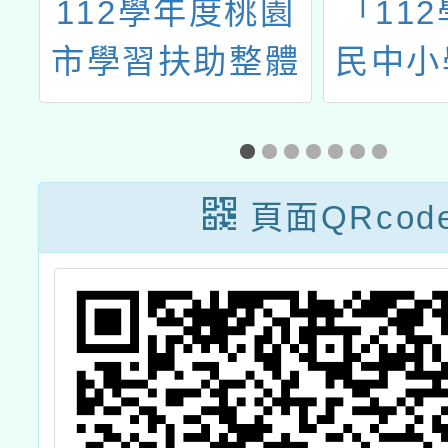
民
112學年度桃園
「11
學
市學習扶助整體
民中小
材
行政推動計畫子
學生學
計畫十三：科技
材研習
化評量系統增能
高
頁面QRcod
研習