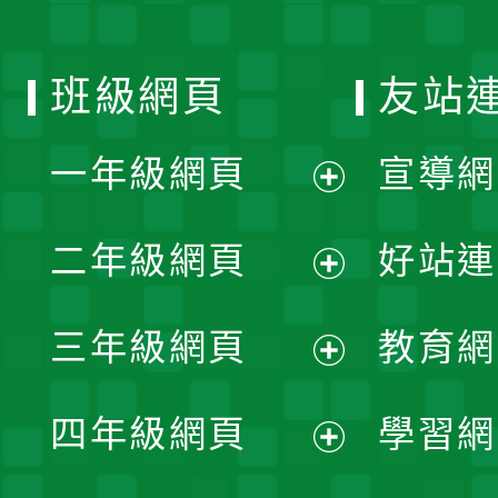
班級網頁
友站
一年級網頁
宣導網
展
二年級網頁
好站連
開
展
三年級網頁
教育網
選
開
展
單
四年級網頁
學習網
選
開
展