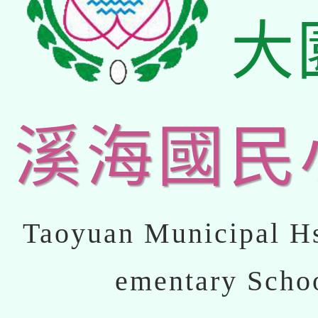
大
溪海國民
Taoyuan Municipal Hs
ementary Scho