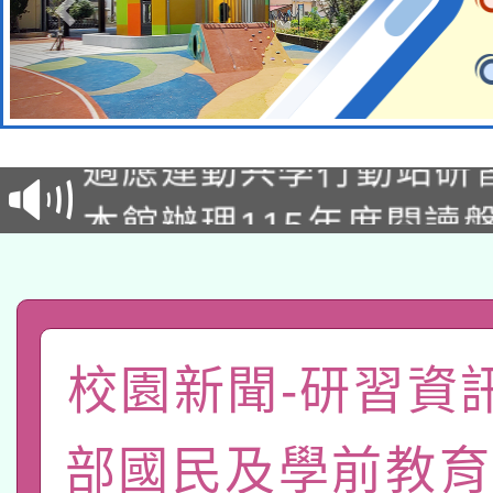
本校115學年度第2次
適應運動共學行動站研
招甄選結果公告(無人
本館辦理115年度閱讀
招)
科技賦能─人工智慧(AI
暨閱讀推動專業研習
A3數位素養講師名單
礎課程
「數位內容與教學軟體線
校園新聞-研習資
有關大陸委員會函釋公
pilot」
部國民及學前教育
轉知經濟部水利署委託
薪期間赴陸應申請許可