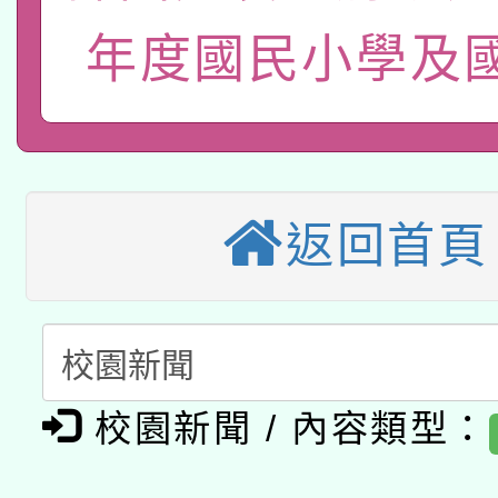
115年8月22日(星期六)
年度國民小學及
業技術研究院辦理「11
2026年桃園地景藝術
桃園市孔廟祈福系列活
用水績優單位及節水達
本校115學年度第2次
開 智慧啟航」
動」
適應運動共學行動站研
招甄選結果公告(無人
返回首頁
本館辦理115年度閱讀
招)
科技賦能─人工智慧(AI
暨閱讀推動專業研習
A3數位素養講師名單
礎課程
校園新聞 / 內容類型：
「數位內容與教學軟體線
有關大陸委員會函釋公
pilot」