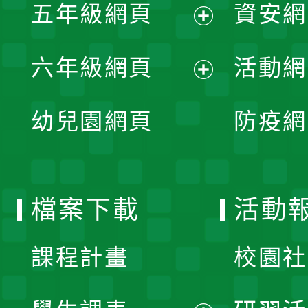
單
五年級網頁
資安網
選
開
展
單
六年級網頁
活動網
選
開
展
單
幼兒園網頁
防疫網
選
開
單
選
檔案下載
活動
單
課程計畫
校園社