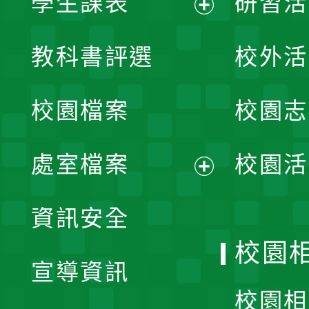
學生課表
研習活
展
教科書評選
校外活
開
校園檔案
校園志
選
單
處室檔案
校園活
展
資訊安全
開
校園
宣導資訊
選
校園相