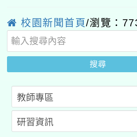
轉知經濟部水利署委託
薪期間赴陸應申請許可
校園新聞首頁
/瀏覽：77
115年8月22日(星期六)
業技術研究院辦理「11
2026年桃園地景藝術
桃園市孔廟祈福系列活
用水績優單位及節水達
開 智慧啟航」
動」
搜尋