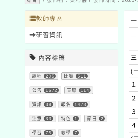
教師專區
一、
二、
研習資訊
三、
內容標籤
(一)
課程
205
比賽
511
１、
公告
1572
宣導
114
２、
資訊
38
報名
1473
３、
注意
33
特色
1
節日
2
４、
學習
75
教學
7
(二)
研習
1706
活動
1054
１、