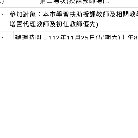
增置代理教師及初任教師優先)
辦理時間：112年11月25日(星期六)上午8時3
下午課程預計採分科進行，請學員先至表單
https
寫意願
活動編號：E00110-2310000035.全程參
因課程實作需求，請各場次學員務必先準備好科
之密碼。
請學員於研習辦理日之前至桃園市教育發展資源
現場報名。
請貴校准予參與本案研習之人員公(差)假登記，
領代課鐘點費原則下覈實補休。
本案連絡人大忠國小黃主任，電話363-5206分