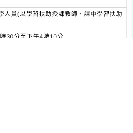
0分至下午4時10分
://forms.gle/xCeiDX7V9upy6ZEm9
填
與者覈實核發研習時數6小時
技化評量系統學校代碼及個人登入系統
入口網完成報名，囿於場地限制，請勿
另於例假日參與者，可在課務自理及不支
機610。