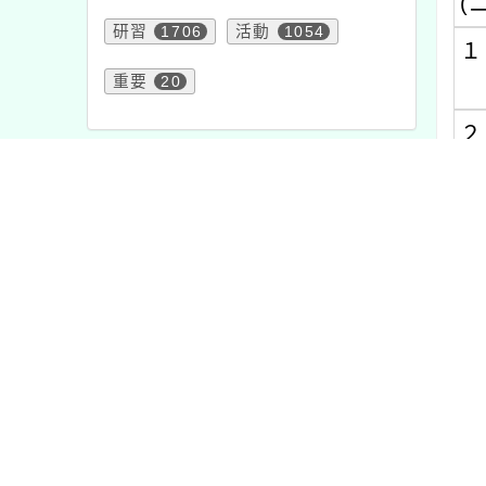
重要
20
２、
頁面QRcode
３、
４、
四、
五、
六、
七、