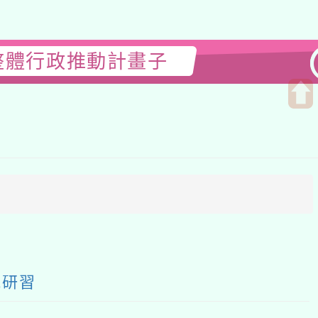
行政推動計畫子
開
啟
上
方
區
塊