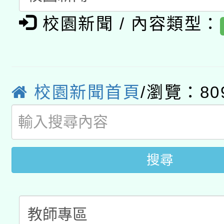
轉知教育部國民及學前
原住民族教育政策研討
校園新聞 / 內容類型：
年度健康促進學校輔導
函轉國立臺灣師範大學
新北市政府教育局辦理「
族教育國際趨勢與發展
業成長研習」實施計畫
轉知有關國立成功大學
族語言臺北學習中心11
師專業成長研習實施計
校園新聞首頁
/瀏覽：80
教育部國民及學前教育署「
文教學共融平台-教案
「族語學習班」招生簡章
方素養工作坊新北場」
年度COVID-19疫苗
件」活動簡章
接種對象擴大為「滿6
搜尋
接種之民眾」措施，延長
月28日止