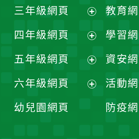
展
三年級網頁
教育網
選
開
展
單
四年級網頁
學習網
選
開
展
單
五年級網頁
資安網
選
開
展
單
六年級網頁
活動網
選
開
展
單
幼兒園網頁
防疫網
選
開
單
選