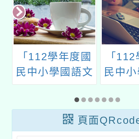
桃
「112學年度國
「11
學
民中小學國語文
民中小
整
學生學習扶助 教
學生學
畫
材研習」臺中及
材研發
國
高雄場次
國民小
頁面QRcod
學
域扶助