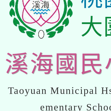
大
溪海國民
Taoyuan Municipal Hs
ementary Scho