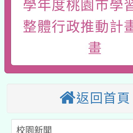
學年度桃園市學
函轉國立臺灣師範大學
新北市政府教育局辦理「
族教育國際趨勢與發展
業成長研習」實施計畫
整體行政推動計
轉知有關國立成功大學
族語言臺北學習中心11
師專業成長研習實施計
教育部國民及學前教育署「
文教學共融平台-教案
「族語學習班」招生簡章
方素養工作坊新北場」
畫
轉知經濟部水利署委託
年度COVID-19疫苗
件」活動簡章
115年8月22日(星期六)
業技術研究院辦理「11
接種對象擴大為「滿6
2026年桃園地景藝術
桃園市孔廟祈福系列活
用水績優單位及節水達
接種之民眾」措施，延長
返回首頁
「2026桃園藝術巡演
開 智慧啟航」
動」
月28日止
轉知教育部國民及學前
關事宜
函轉國家教育研究院中心
國立臺灣師範大學辦理「1