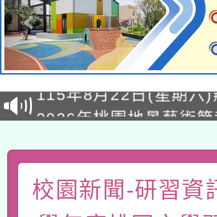
轉知經濟部水利署委託
115年8月22日(星期六)
業技術研究院辦理「11
2026年桃園地景藝術
桃園市孔廟祈福系列活
用水績優單位及節水達
「2026桃園藝術巡演
開 智慧啟航」
動」
轉知教育部國民及學前
關事宜
函轉國家教育研究院中心
校園新聞-研習資訊
國立臺灣師範大學辦理「1
轉知教育部國民及學前
原住民族教育政策研討
年度健康促進學校輔導