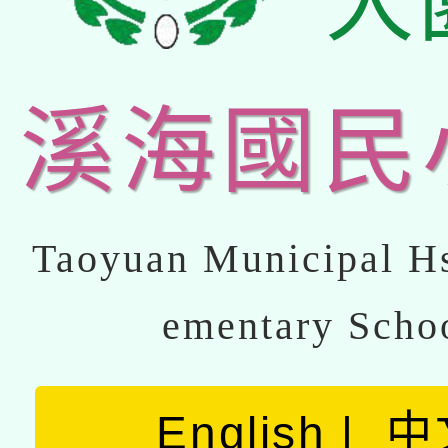
大
溪海國民
Taoyuan Municipal Hs
ementary Scho
English
中