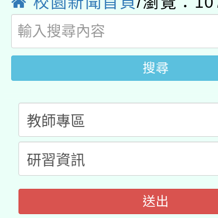
校園新聞首頁
/瀏覽：10
115年8月22日(星期六)
業技術研究院辦理「11
2026年桃園地景藝術
桃園市孔廟祈福系列活
用水績優單位及節水達
開 智慧啟航」
搜尋
動」
送出