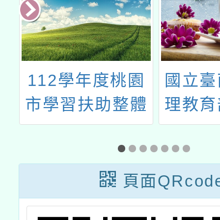
園
112學年度桃園
國立臺
體
市學習扶助整體
理教育
子
行政推動計畫子
學前
技
計畫十三：科技
「11
能
化評量系統增能
民中小
頁面QRcod
研習
學生學