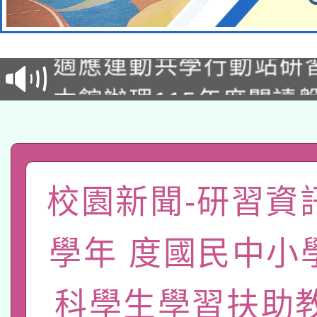
本校115學年度第2次
適應運動共學行動站研
招甄選結果公告(無人
本館辦理115年度閱讀
招)
科技賦能─人工智慧(AI
暨閱讀推動專業研習
A3數位素養講師名單
礎課程
「數位內容與教學軟體線
校園新聞-研習資訊
有關大陸委員會函釋公
pilot」
學年 度國民中小
轉知經濟部水利署委託
薪期間赴陸應申請許可
科學生學習扶助
115年8月22日(星期六)
業技術研究院辦理「11