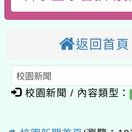
2026年桃園地景藝術
桃園市孔廟祈福系列活
用水績優單位及節水達
本校115學年度第2次
開 智慧啟航」
動」
適應運動共學行動站研
招甄選結果公告(無人
返回首頁
本館辦理115年度閱讀
招)
科技賦能─人工智慧(AI
暨閱讀推動專業研習
A3數位素養講師名單
礎課程
校園新聞 / 內容類型：
「數位內容與教學軟體線
有關大陸委員會函釋公
pilot」
轉知經濟部水利署委託
薪期間赴陸應申請許可