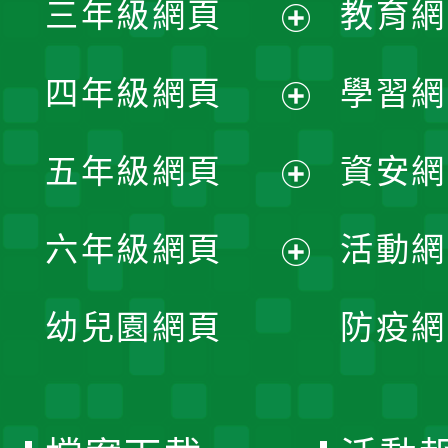
三年級網頁
教育網
選
開
展
單
四年級網頁
學習網
選
開
展
單
五年級網頁
資安網
選
開
展
單
六年級網頁
活動網
選
開
展
單
幼兒園網頁
防疫網
選
開
單
選