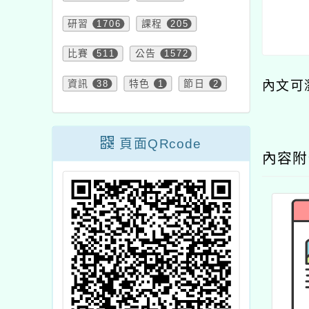
研習
1706
課程
205
比賽
511
公告
1572
資訊
38
特色
1
節日
2
內文可
頁面QRcode
內容