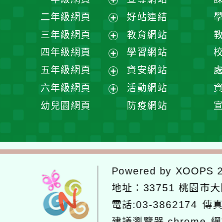
展
二年級網頁
好站連結
開
展
三年級網頁
教育網站
選
開
展
四年級網頁
學習網站
單
選
開
展
五年級網頁
資安網站
單
選
開
展
六年級網頁
活動網站
單
選
開
展
幼兒園網頁
防疫網站
單
選
開
單
選
單
Powered by
XOOPS
2
地址：
33751 桃園市
電話:03-3862174
傳真
建議瀏覽器 chrome
網