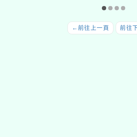
系統增能研習
國小非現職教師18小
時研習
←
前往上一頁
前往
tyc2023