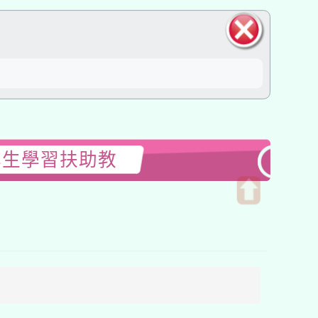
關閉區
塊
學生學習扶助教
開
啟
上
方
區
塊