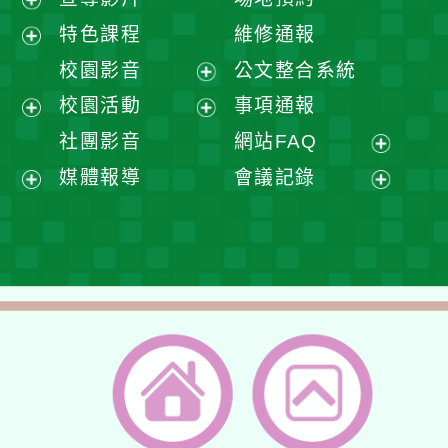
展
特色課程
維修通報
開
展
校園影音
公文整合系統
選
開
展
校園活動
事項通報
單
選
開
展
展
社團影音
網站FAQ
單
選
開
開
展
媒體報導
會議記錄
單
選
選
開
展
展
單
單
選
開
開
單
選
選
單
單