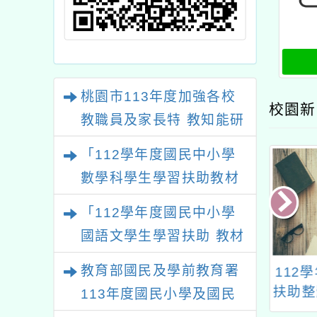
桃園市113年度加強各校
校園新
教職員及家長特 教知能研
習
「112學年度國民中小學
數學科學生學習扶助教材
研發計畫」之國民小學數
「112學年度國民中小學
學領域扶助教學教材研習
國語文學生學習扶助 教材
課程實施計畫
研習」臺中及高雄場次
教育部國民及學前教育署
學年度桃園市辦理
教育部國民及學前教育
112
扶助」整體行政
署113年度國民小學及
扶助整
113年度國民小學及國民
計畫子計畫十
國民中學學生學習扶助
子計畫