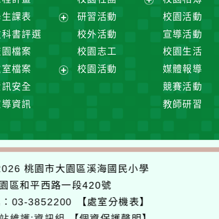
展
學生課表
研習活動
校園活動
開
展
教科書評選
校外活動
宣導活動
選
開
校園檔案
校園志工
校園生活
單
選
處室檔案
校園活動
媒體報導
單
展
資訊安全
競賽活動
開
宣導資訊
教師研習
選
單
026
桃園市大園區溪海國民小學
大園區和平西路一段420號
：03-3852200
【處室分機表】
站維護:資訊組
【個資保護聲明】