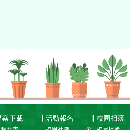
gle、Firefox、Vivaldi、Opera
支援行
 2.5.11
網站語系：zh-TW
eil網站設計工坊
徐嘉裕 Neil hsu
檔案下載
活動報名
校園相簿
課程計畫
校園社團
校園相簿