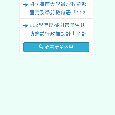
中學學生學習扶助科技化
國立臺南大學辦理教育部
：國小現職教師8
科技化評量系統測驗結
量
評量系統測驗結果資料運
認證研習計畫-南
果資料運用－國小場教
國民及學前教育署「112
用－國小場教師研習
區
師研習
學年度國民中小學數學科
112學年度桃園市學習扶
學生學習扶助教材研發計
助整體行政推動計畫子計
畫」之國民小學數學領域
畫十三：科技化評量系統
扶助教學教材研習課程實
觀看更多內容
增能研習
施計畫
佈景版本：
neilhhes