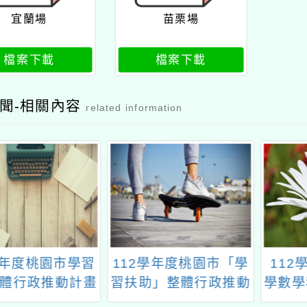
宜蘭場
苗栗場
檔案下載
檔案下載
聞-相關內容
related information
學年度桃園市學習
112學年度桃園市「學
112
體行政推動計畫
習扶助」整體行政推動
學數學
十三：科技化評
計畫子計畫十二~一：
教