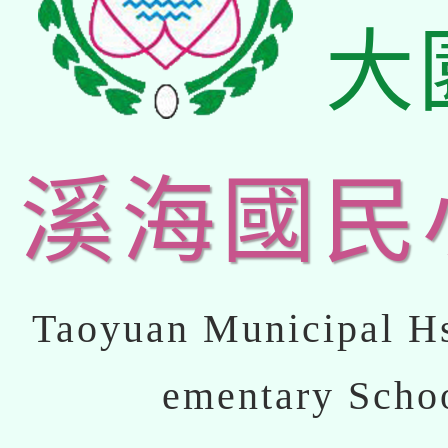
大
溪海國民
Taoyuan Municipal Hs
ementary Scho