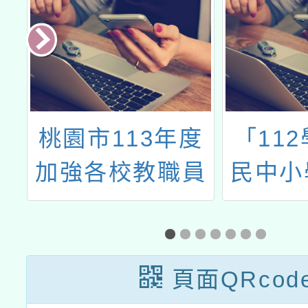
民
桃園市113年度
「11
學
加強各校教職員
民中小
材
及家長特 教知能
學生學
研習
材研習
高
頁面QRcod