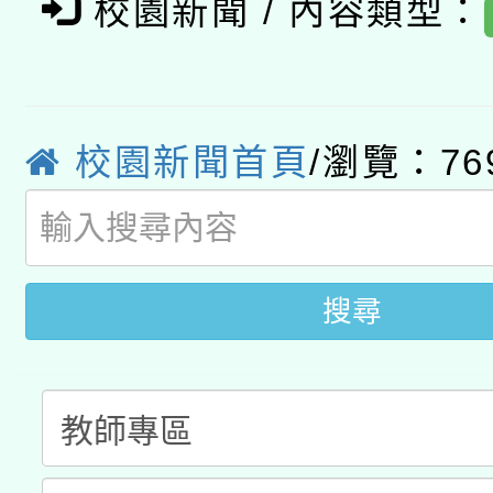
校園新聞 / 內容類型：
轉知經濟部水利署委託
薪期間赴陸應申請許可
115年8月22日(星期六)
業技術研究院辦理「11
2026年桃園地景藝術
校園新聞首頁
/瀏覽：76
桃園市孔廟祈福系列活
用水績優單位及節水達
開 智慧啟航」
動」
搜尋