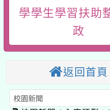
115年8月22日(星期六)
學學生學習扶助
業技術研究院辦理「11
2026年桃園地景藝術
桃園市孔廟祈福系列活
用水績優單位及節水達
政
本校115學年度第2次
開 智慧啟航」
動」
適應運動共學行動站研
招甄選結果公告(無人
本館辦理115年度閱讀
招)
返回首頁
科技賦能─人工智慧(AI
暨閱讀推動專業研習
A3數位素養講師名單
礎課程
「數位內容與教學軟體線
有關大陸委員會函釋公
pilot」