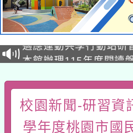
本校115學年度第2次
適應運動共學行動站研
招甄選結果公告(無人
本館辦理115年度閱讀
招)
科技賦能─人工智慧(AI
暨閱讀推動專業研習
A3數位素養講師名單
礎課程
「數位內容與教學軟體線
校園新聞-研習資訊
有關大陸委員會函釋公
pilot」
學年度桃園市國
轉知經濟部水利署委託
薪期間赴陸應申請許可