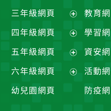
開
展
三年級網頁
教育網
選
開
展
單
四年級網頁
學習網
選
開
展
單
五年級網頁
資安網
選
開
展
單
六年級網頁
活動網
選
開
展
單
幼兒園網頁
防疫網
選
開
單