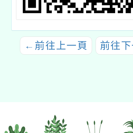
←
前往上一頁
前往下