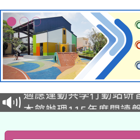
本校115學年度第2次
適應運動共學行動站研
招甄選結果公告(無人
本館辦理115年度閱讀
招)
科技賦能─人工智慧(AI
暨閱讀推動專業研習
A3數位素養講師名單
礎課程