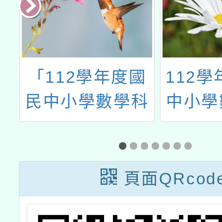
辦
「112學年度國
112學
及
民中小學數學科
中小學
學生學習扶助教
生學習
國
材研發計畫」之
研
科
國民小學數學領
頁面QRcod
教
域扶助教學教材