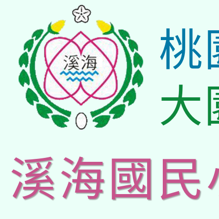
桃
大
溪海國民