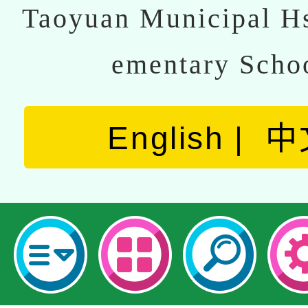
Taoyuan Municipal Hs
ementary Scho
English
中