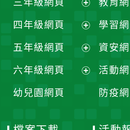
三年級網頁
教育網
選
開
展
單
四年級網頁
學習網
選
開
展
單
五年級網頁
資安網
選
開
展
單
六年級網頁
活動網
選
開
展
單
幼兒園網頁
防疫網
選
開
單
選
檔案下載
活動