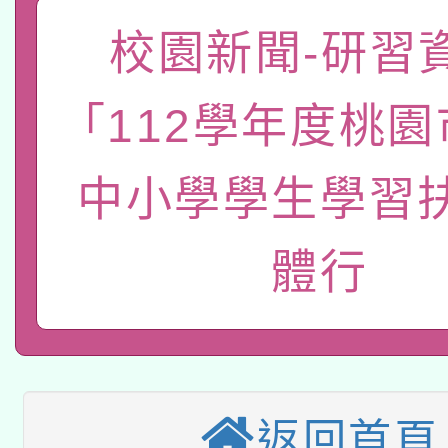
「數位內容與教學軟體線
校園新聞-研習資
有關大陸委員會函釋公
pilot」
「112學年度桃
轉知經濟部水利署委託
薪期間赴陸應申請許可
115年8月22日(星期六)
中小學學生學習
業技術研究院辦理「11
2026年桃園地景藝術
桃園市孔廟祈福系列活
用水績優單位及節水達
體行
本校115學年度第2次
開 智慧啟航」
動」
適應運動共學行動站研
招甄選結果公告(無人
本館辦理115年度閱讀
招)
返回首頁
科技賦能─人工智慧(AI
暨閱讀推動專業研習