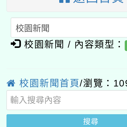
A3數位素養講師名單
礎課程
「數位內容與教學軟體線
有關大陸委員會函釋公
pilot」
校園新聞 / 內容類型：
轉知經濟部水利署委託
薪期間赴陸應申請許可
115年8月22日(星期六)
業技術研究院辦理「11
2026年桃園地景藝術
校園新聞首頁
/瀏覽：10
桃園市孔廟祈福系列活
用水績優單位及節水達
開 智慧啟航」
動」
搜尋