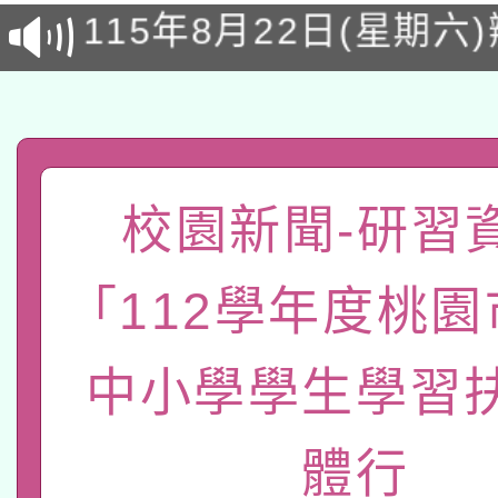
115年8月22日(星期六)
業技術研究院辦理「11
2026年桃園地景藝術
桃園市孔廟祈福系列活
用水績優單位及節水達
「2026桃園藝術巡演
開 智慧啟航」
動」
轉知教育部國民及學前
關事宜
校園新聞-研習資
函轉國家教育研究院中心
國立臺灣師範大學辦理「1
轉知教育部國民及學前
原住民族教育政策研討
「112學年度桃
年度健康促進學校輔導
函轉國立臺灣師範大學
新北市政府教育局辦理「
族教育國際趨勢與發展
業成長研習」實施計畫
中小學學生學習
轉知有關國立成功大學
族語言臺北學習中心11
師專業成長研習實施計
教育部國民及學前教育署「
文教學共融平台-教案
體行
「族語學習班」招生簡章
方素養工作坊新北場」