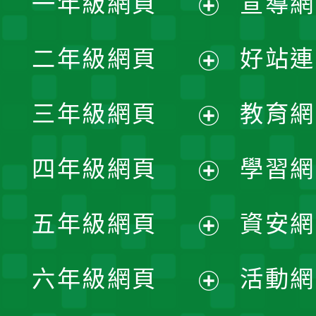
一年級網頁
宣導網
展
二年級網頁
好站連
開
展
三年級網頁
教育網
選
開
展
單
四年級網頁
學習網
選
開
展
單
五年級網頁
資安網
選
開
展
單
六年級網頁
活動網
選
開
展