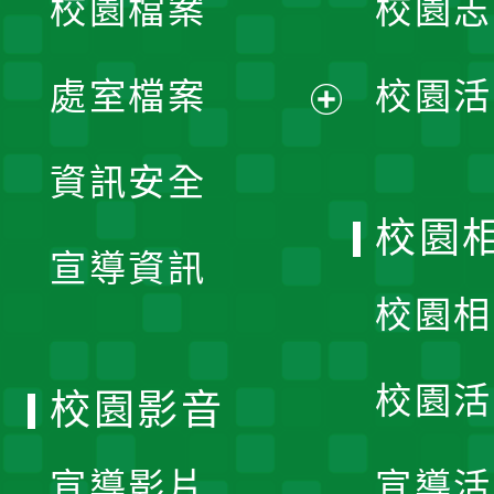
校園檔案
校園志
選
單
處室檔案
校園活
展
資訊安全
開
校園
宣導資訊
選
校園相
單
校園活
校園影音
宣導影片
宣導活