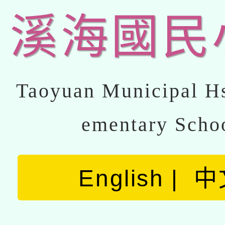
溪海國民
Taoyuan Municipal Hs
ementary Scho
English
中