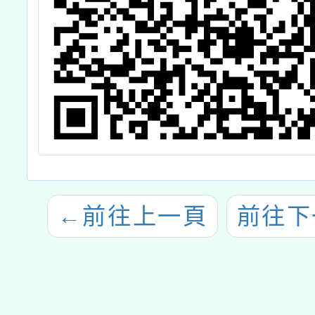
←
前往上一頁
前往下