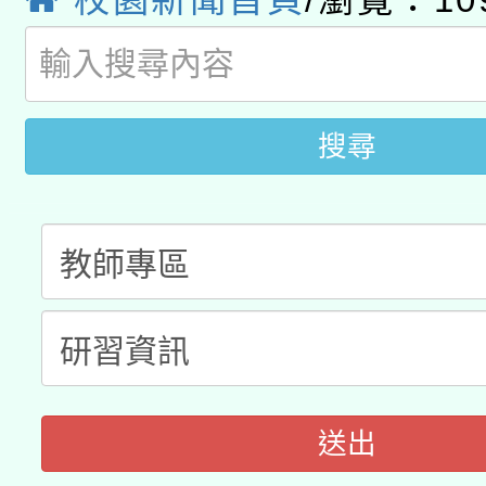
教育部國民及學前教育署「
文教學共融平台-教案
「族語學習班」招生簡章
方素養工作坊新北場」
年度COVID-19疫苗
件」活動簡章
接種對象擴大為「滿6
搜尋
接種之民眾」措施，延長
月28日止
送出