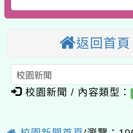
轉知經濟部水利署委託
年度COVID-19疫苗
件」活動簡章
115年8月22日(星期六)
業技術研究院辦理「11
接種對象擴大為「滿6
2026年桃園地景藝術
桃園市孔廟祈福系列活
用水績優單位及節水達
接種之民眾」措施，延長
返回首頁
「2026桃園藝術巡演
開 智慧啟航」
動」
月28日止
轉知教育部國民及學前
關事宜
函轉國家教育研究院中心
國立臺灣師範大學辦理「1
校園新聞 / 內容類型：
轉知教育部國民及學前
原住民族教育政策研討
年度健康促進學校輔導
函轉國立臺灣師範大學
新北市政府教育局辦理「
族教育國際趨勢與發展
業成長研習」實施計畫
轉知有關國立成功大學
族語言臺北學習中心11
師專業成長研習實施計
校園新聞首頁
/瀏覽：10