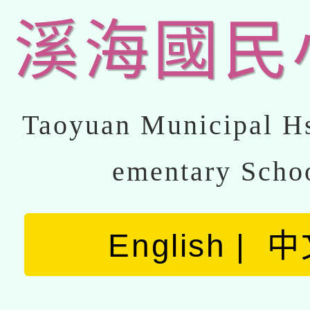
溪海國民
Taoyuan Municipal Hs
ementary Scho
English
中