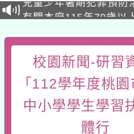
有關本府115年70歲
答一案
一案。
本校115學年度第2次
人員健康講座「吃得安
適應運動共學行動站研
招甄選結果公告(無人
心」，鼓勵退休同仁踴
本館辦理115年度閱讀
校園新聞-研習資
招)
案。
科技賦能─人工智慧(AI
暨閱讀推動專業研習
「112學年度桃
A3數位素養講師名單
礎課程
「數位內容與教學軟體線
中小學學生學習
有關大陸委員會函釋公
pilot」
體行
有關原住民族委員會11
薪期間赴陸應申請許可