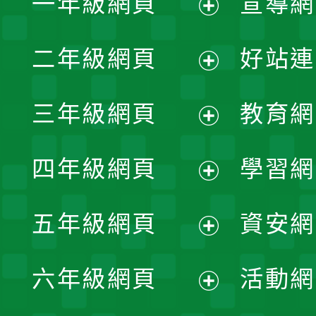
一年級網頁
宣導網
展
二年級網頁
好站連
開
展
三年級網頁
教育網
選
開
展
單
四年級網頁
學習網
選
開
展
單
五年級網頁
資安網
選
開
展
單
六年級網頁
活動網
選
開
展