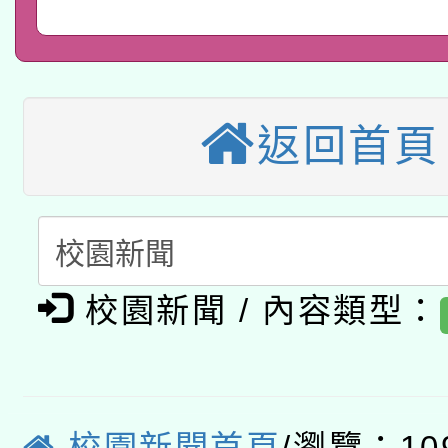
兒童少年暑期犯罪預防
公告之原住民族歲時祭
有關本府115年70歲
答一案
一案。
返回首頁
本校115學年度第2次
人員健康講座「吃得安
適應運動共學行動站研
招甄選結果公告(無人
心」，鼓勵退休同仁踴
本館辦理115年度閱讀
招)
案。
科技賦能─人工智慧(AI
暨閱讀推動專業研習
校園新聞 / 內容類型：
A3數位素養講師名單
礎課程
「數位內容與教學軟體線
有關大陸委員會函釋公
校園新聞首頁
/瀏覽：10