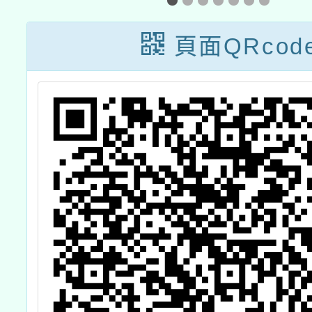
及
動計畫子計畫十
「11
一-2：國小現職
民中小
頁面QRcod
教師8小時認證
學生學
研習計畫-南區
材研發
國民小
域扶助
研習課