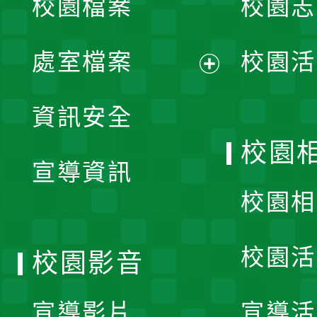
校園檔案
校園志
選
單
處室檔案
校園活
展
資訊安全
開
校園
宣導資訊
選
校園相
單
校園活
校園影音
宣導影片
宣導活