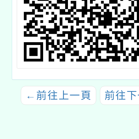
←
前往上一頁
前往下