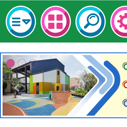
有關原住民族委員會11
兒童少年暑期犯罪預防
公告之原住民族歲時祭