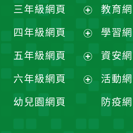
三年級網頁
教育網
選
開
展
單
四年級網頁
學習網
選
開
展
單
五年級網頁
資安網
選
開
展
單
六年級網頁
活動網
選
開
展
單
幼兒園網頁
防疫網
選
開
單
選