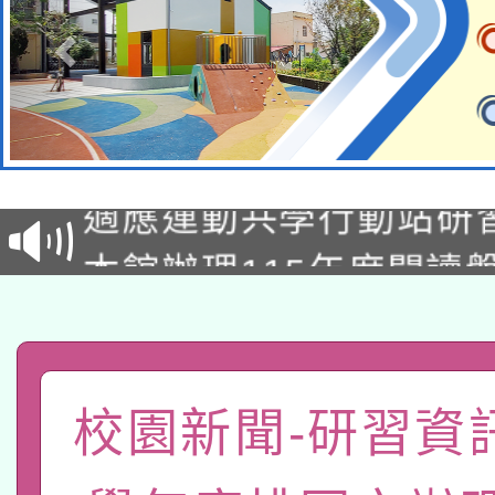
本校115學年度第2次
適應運動共學行動站研
招甄選結果公告(無人
本館辦理115年度閱讀
招)
科技賦能─人工智慧(AI
暨閱讀推動專業研習
A3數位素養講師名單
礎課程
「數位內容與教學軟體線
校園新聞-研習資訊
有關大陸委員會函釋公
pilot」