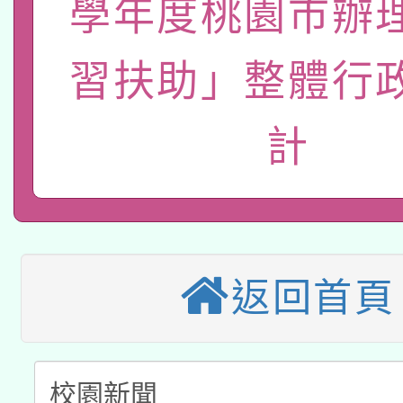
學年度桃園市辦
轉知經濟部水利署委託
薪期間赴陸應申請許可
115年8月22日(星期六)
習扶助」整體行
業技術研究院辦理「11
2026年桃園地景藝術
桃園市孔廟祈福系列活
用水績優單位及節水達
計
本校115學年度第2次
開 智慧啟航」
動」
適應運動共學行動站研
招甄選結果公告(無人
本館辦理115年度閱讀
招)
返回首頁
科技賦能─人工智慧(AI
暨閱讀推動專業研習
A3數位素養講師名單
礎課程
「數位內容與教學軟體線