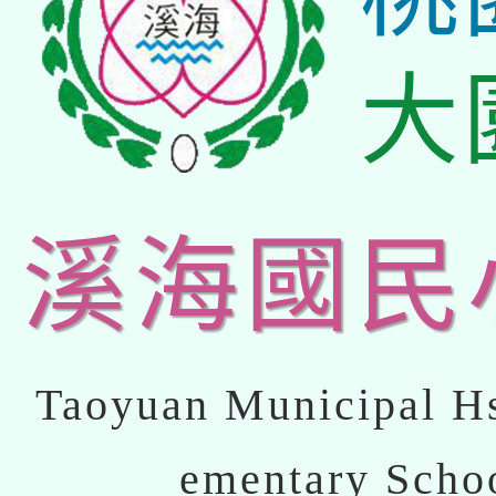
大
溪海國民
Taoyuan Municipal Hs
ementary Scho