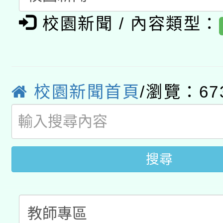
有關大陸委員會函釋公
pilot」
校園新聞 / 內容類型：
轉知經濟部水利署委託
薪期間赴陸應申請許可
115年8月22日(星期六)
業技術研究院辦理「11
2026年桃園地景藝術
校園新聞首頁
/瀏覽：67
桃園市孔廟祈福系列活
用水績優單位及節水達
開 智慧啟航」
動」
搜尋