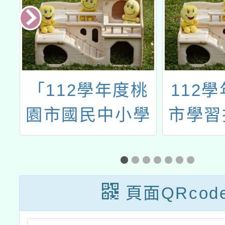
國
「112學年度桃
112
文
園市國民中小學
市學習
教
學生學習扶助整
行政推
及
體行政推動計畫
計畫十
子計畫十六：國
化評量
頁面QRcod
中小因材網教學