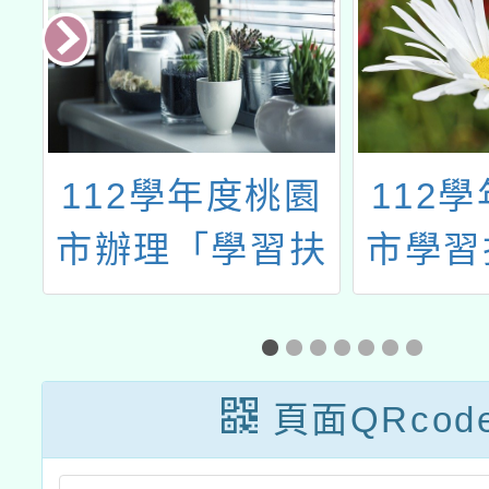
園
112學年度桃園
112
學
市辦理「學習扶
市學習
體
助」整體行政推
行政推
子
動計畫子計畫十
計畫十
中
一-2：國小現職
化評量
頁面QRcod
能
教師8小時認證