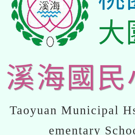
大
溪海國民
Taoyuan Municipal Hs
ementary Scho