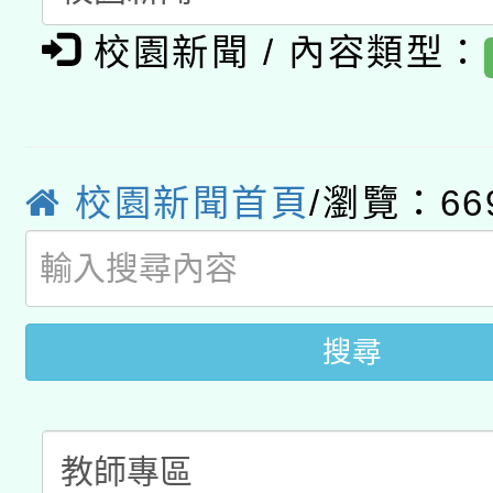
有關大陸委員會函釋公
pilot」
校園新聞 / 內容類型：
轉知經濟部水利署委託
薪期間赴陸應申請許可
115年8月22日(星期六)
業技術研究院辦理「11
2026年桃園地景藝術
校園新聞首頁
/瀏覽：66
桃園市孔廟祈福系列活
用水績優單位及節水達
開 智慧啟航」
動」
搜尋