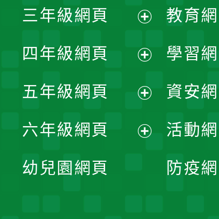
三年級網頁
教育網
選
開
展
單
四年級網頁
學習網
選
開
展
單
五年級網頁
資安網
選
開
展
單
六年級網頁
活動網
選
開
展
單
幼兒園網頁
防疫網
選
開
單
選