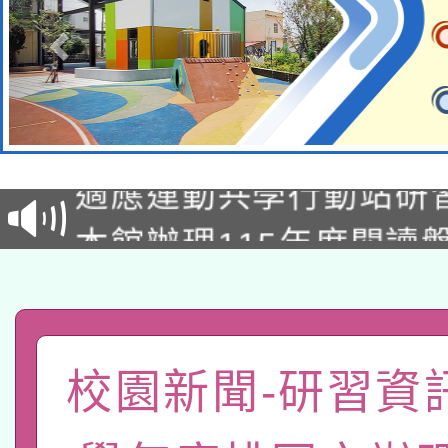
本校115學年度第2次
適應運動共學行動站研
招甄選結果公告(無人
本館辦理115年度閱讀
招)
科技賦能─人工智慧(AI
暨閱讀推動專業研習
A3數位素養講師名單
礎課程
「數位內容與教學軟體線
校園新聞-研習資訊
有關大陸委員會函釋公
pilot」