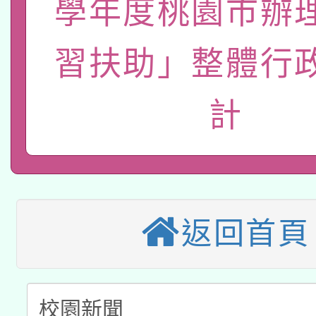
學年度桃園市辦
轉知經濟部水利署委託
薪期間赴陸應申請許可
115年8月22日(星期六)
習扶助」整體行
業技術研究院辦理「11
2026年桃園地景藝術
桃園市孔廟祈福系列活
用水績優單位及節水達
計
本校115學年度第2次
開 智慧啟航」
動」
適應運動共學行動站研
招甄選結果公告(無人
本館辦理115年度閱讀
招)
返回首頁
科技賦能─人工智慧(AI
暨閱讀推動專業研習
A3數位素養講師名單
礎課程
「數位內容與教學軟體線