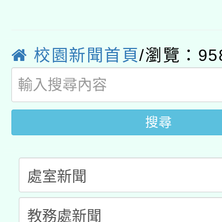
適應運動共學行動站研
招甄選結果公告(無人
心」，鼓勵退休同仁踴
本館辦理115年度閱讀
招)
案。
校園新聞首頁
/瀏覽：95
科技賦能─人工智慧(AI
暨閱讀推動專業研習
A3數位素養講師名單
礎課程
搜尋