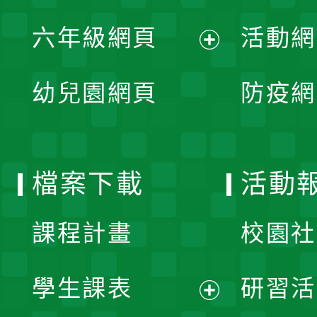
開
展
單
六年級網頁
活動網
選
開
展
單
幼兒園網頁
防疫網
選
開
單
選
檔案下載
活動
單
課程計畫
校園社
學生課表
研習活