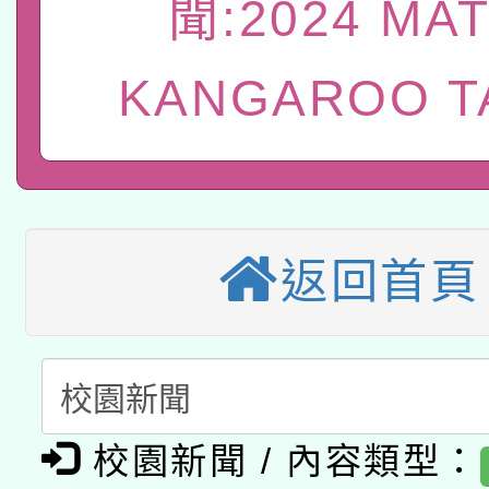
聞:2024 MA
本館辦理115年度閱讀
招)
案。
科技賦能─人工智慧(AI
暨閱讀推動專業研習
KANGAROO T
A3數位素養講師名單
礎課程
本校115學年度第1次
本校115學年度第2次
第3次招考甄選結果公告
返回首頁
有關原住民族委員會11
次招考甄選結果公告(尚
兒童少年暑期犯罪預防
公告之原住民族歲時祭
有關本府115年70歲
答一案
一案。
校園新聞 / 內容類型：
本校115學年度第2次
人員健康講座「吃得安