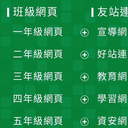
班級網頁
友站
一年級網頁
宣導網
展
二年級網頁
好站連
開
展
三年級網頁
教育網
選
開
展
單
四年級網頁
學習網
選
開
展
單
五年級網頁
資安網
選