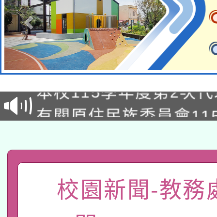
本校115學年度第1次
本校115學年度第2次
第3次招考甄選結果公告
有關原住民族委員會11
次招考甄選結果公告(尚
兒童少年暑期犯罪預防
公告之原住民族歲時祭
有關本府115年70歲
答一案
一案。
本校115學年度第2次
人員健康講座「吃得安
校園新聞-教務
適應運動共學行動站研
招甄選結果公告(無人
心」，鼓勵退休同仁踴