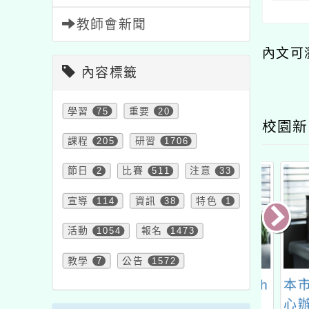
教師會新聞
內文可
內容標籤
學習
75
重要
20
校園新
課程
205
研習
1706
節日
2
比賽
511
注意
33
宣導
114
資訊
38
特色
1
活動
1054
報名
1473
教學
7
公告
1572
人中華民國佛教
114年度Cool English
本市自
善事業基金會辦
英聽王
心辦理