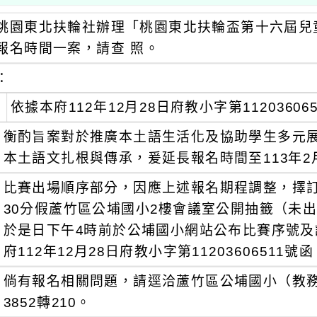
桃園東北扶輪社辦理「桃園東北扶輪盃第十六屆兒
報名時間一案，請查 照。
：
依據本府112年12月28日府教小字第1120360
衡酌旨案對於推廣本土語生活化及協助學生多元
本土語文扎根與傳承，爰延長報名時間至113年2
比賽出場順序部分，因應上述報名期程調整，擇訂於
30分假蘆竹區公埔國小2樓會議室公開抽籤（未
於是日下午4時前於公埔國小網站公布比賽序號
府112年12月28日府教小字第11203606511號
倘有報名相關問題，請逕洽蘆竹區公埔國小（教務處
3852轉210。