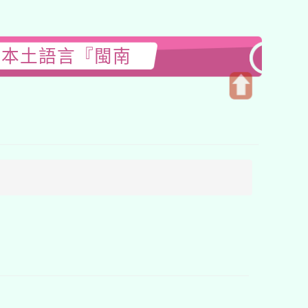
童本土語言『閩南
開
啟
上
方
區
塊