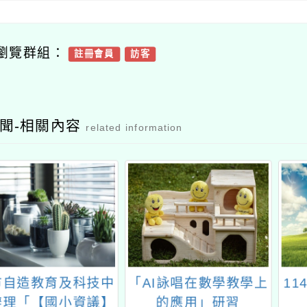
瀏覽群組：
註冊會員
訪客
聞-相關內容
related information
造教育及科技中
「AI詠唱在數學教學上
114
「【國小資議】
的應用」研習