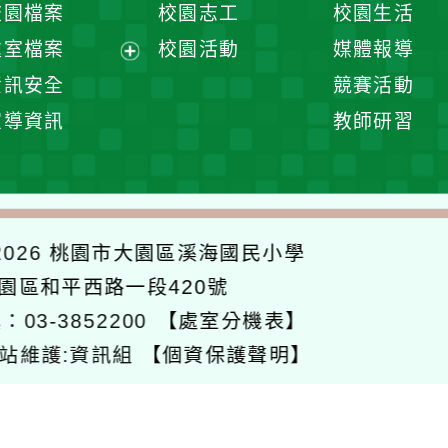
校園檔案
校園志工
校園生活
單
選
處室檔案
校園活動
媒體報導
單
展
資訊安全
競賽活動
開
宣導資訊
教師研習
選
單
026
桃園市大園區溪海國民小學
大園區和平西路一段420號
：03-3852200
【處室分機表】
站維護:資訊組
【個資保護聲明】