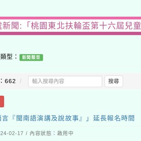
處新聞:「桃園東北扶輪盃第十六屆兒
容類型：
新聞類型
：662
搜尋
出
語言『閩南語演講及說故事』」延長報名時間
4-02-17 / 內容狀態：啟用中