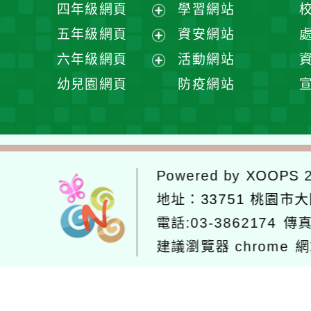
展
四年級網頁
學習網站
單
選
開
展
五年級網頁
資安網站
單
選
開
展
六年級網頁
活動網站
單
選
開
展
幼兒園網頁
防疫網站
單
選
開
單
選
單
Powered by
XOOPS
2
地址：
33751 桃園市
電話:03-3862174
傳真
建議瀏覽器 chrome
網
網站設計：
Neil網站設計
工坊