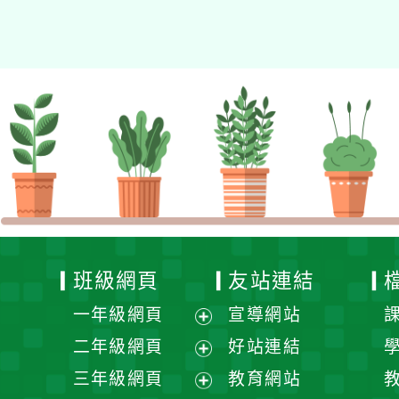
的N次方素養工作坊新北
場」計畫
班級網頁
友站連結
一年級網頁
宣導網站
展
二年級網頁
好站連結
開
展
三年級網頁
教育網站
選
開