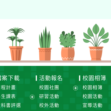
檔案下載
活動報名
校園相簿
課程計畫
校園社團
校園相簿
展
學生課表
研習活動
校園活動
開
展
教科書評選
校外活動
宣導活動
選
開