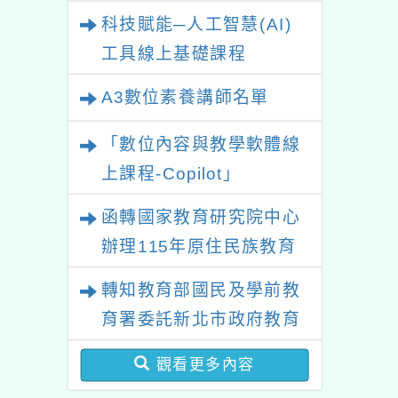
業研習
科技賦能─人工智慧(AI)
工具線上基礎課程
A3數位素養講師名單
「數位內容與教學軟體線
上課程-Copilot」
函轉國家教育研究院中心
辦理115年原住民族教育
政策研討會「原住民族教
轉知教育部國民及學前教
育國際趨勢與發展」
育署委託新北市政府教育
局辦理「115年度教師專
觀看更多內容
業成長研習實施計畫－夢