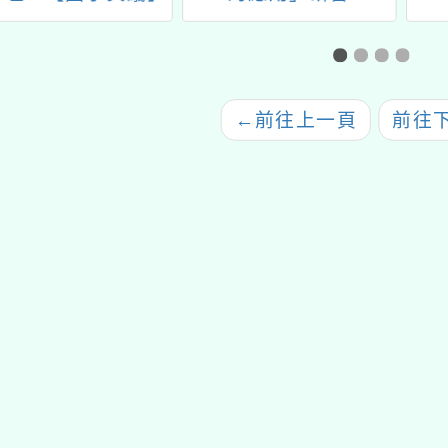
o:bit社群研習－
戰：打造迷你智
慧城市」
←
前往上一頁
前往