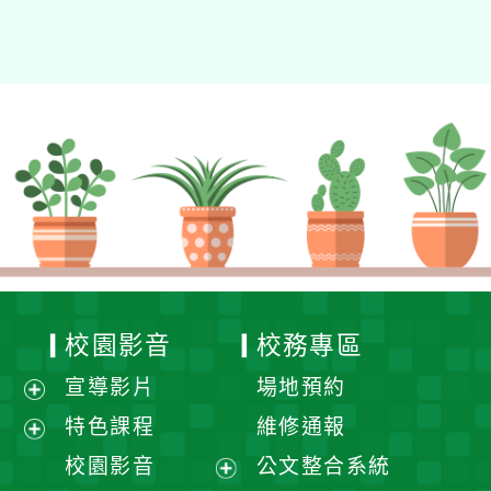
校園影音
校務專區
宣導影片
場地預約
展
特色課程
維修通報
開
展
校園影音
公文整合系統
選
開