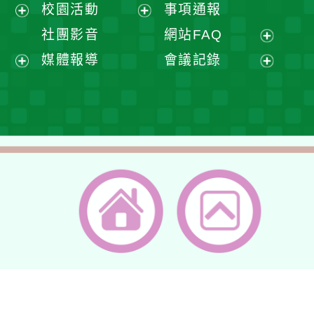
展
校園活動
事項通報
單
選
開
展
展
社團影音
網站FAQ
單
選
開
開
展
媒體報導
會議記錄
單
選
選
開
展
展
單
單
選
開
開
單
選
選
單
單
返回首頁
返回頂端