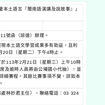
童本土語言『閩南語演講及說故事』」
6511號函（諒達）辦理。
展現本土語文學習成果多有助益，且利
月20日（星期二）下午4時止。
113年2月21日（星期三）上午10時
出席及逾時人員將由公埔國小代抽），並
及詳細賽程。其餘比賽事項不變，詳如本
函。
林妙君主任），聯絡電話：03 324