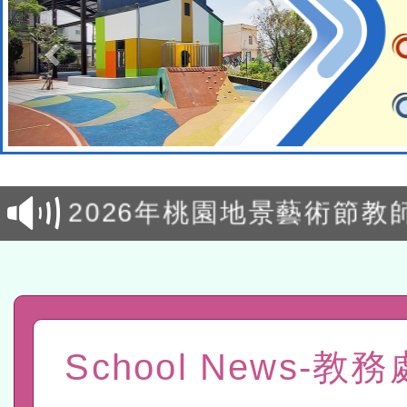
轉知經濟部水利署委託財
研究院辦理「115年表揚
115年8月22日(星期六)辦
位及節水達人選拔活動」
市孔廟祈福系列活動—儒門
2026年桃園地景藝術節教
航」
「2026桃園藝術巡演」活
宜
轉知教育部國民及學前教
灣師範大學辦理「114至1
函轉國家教育研究院中心辦
School News-教
進學校輔導計畫師資專業
民族教育政策研討會「原
轉知教育部國民及學前教