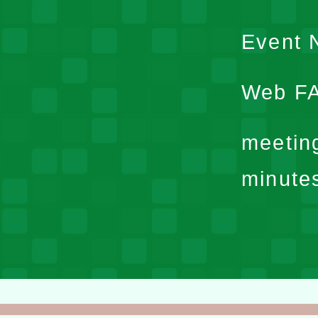
Event N
Web F
meetin
minute