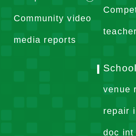
menu
expand
Compet
Community video
menu
teache
media reports
School
venue 
repair 
doc in