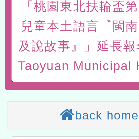
「桃園東北扶輪盃第
計畫
趨勢與發展」
政府教育局辦理「115年
函轉國立臺灣師範大學辦
研習實施計畫－夢的N次方
臺北學習中心115年度第2
轉知有關國立成功大學辦
兒童本土語言『閩南
北場」計畫
班」招生簡章及EDM
共融平台-教案暨教學示範
教育部國民及學前教育署「11
及說故事』」延長報
章
COVID-19疫苗接種計畫
轉知經濟部水利署委託財
Taoyuan Municipal 
擴大為「滿6個月以上尚未
研究院辦理「115年表揚
115年8月22日(星期六)辦
措施，延長至115年9月28
位及節水達人選拔活動」
市孔廟祈福系列活動—儒門
2026年桃園地景藝術節教
航」
「2026桃園藝術巡演」活
back home
宜
轉知教育部國民及學前教
灣師範大學辦理「114至1
函轉國家教育研究院中心辦