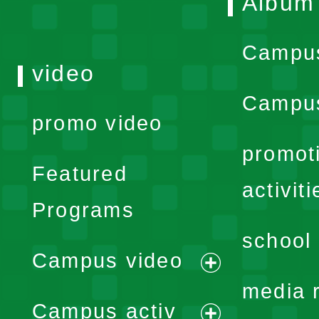
Album
Campu
video
Campus
promo video
promot
Featured
activiti
Programs
school 
Campus video
expand
media 
Campus activ