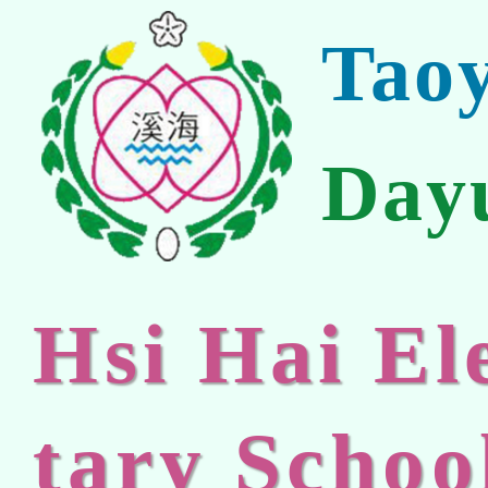
Tao
Day
Hsi Hai E
tary Schoo