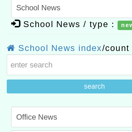
進學校輔導計畫師資專業
民族教育政策研討會「原
轉知教育部國民及學前教
計畫
趨勢與發展」
政府教育局辦理「115年
函轉國立臺灣師範大學辦
School News / type：
ne
研習實施計畫－夢的N次方
臺北學習中心115年度第2
轉知有關國立成功大學辦
School News index
/coun
北場」計畫
班」招生簡章及EDM
共融平台-教案暨教學示範
教育部國民及學前教育署「11
章
COVID-19疫苗接種計畫
擴大為「滿6個月以上尚未
search
措施，延長至115年9月28