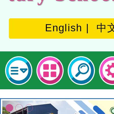
English
中