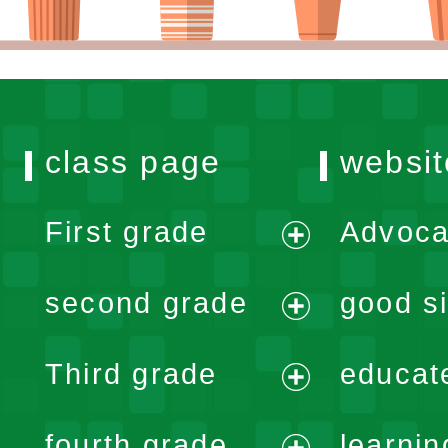
class page
websit
First grade
Advoca
expand
second grade
good si
menu
expand
Third grade
educat
menu
expand
fourth grade
learnin