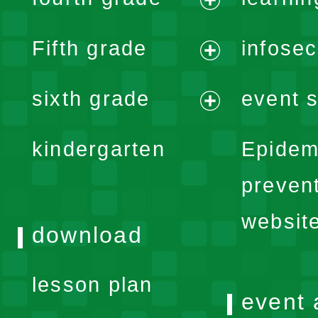
menu
expand
Fifth grade
infose
menu
expand
sixth grade
event s
menu
expand
kindergarten
Epidem
menu
preven
websit
download
lesson plan
event 