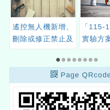
、
「115-116年AI Di
114學
及
實驗方案」偏遠地
期桃園
區國民中小學實施
地方輔
計畫
域分團
Page QRcod
團)國小
藝術類
群