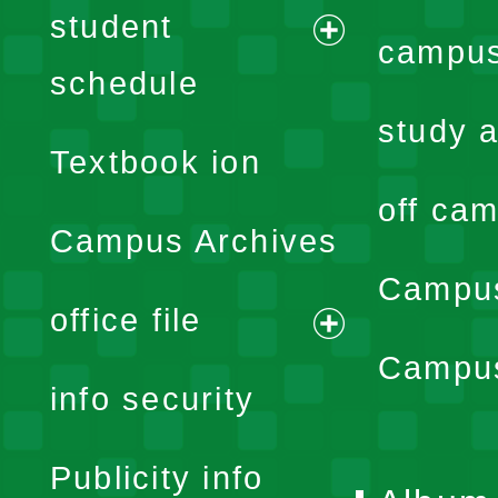
student
campus
expand
schedule
menu
study a
Textbook ion
off cam
Campus Archives
Campus
office file
expand
Campus
info security
menu
Publicity info