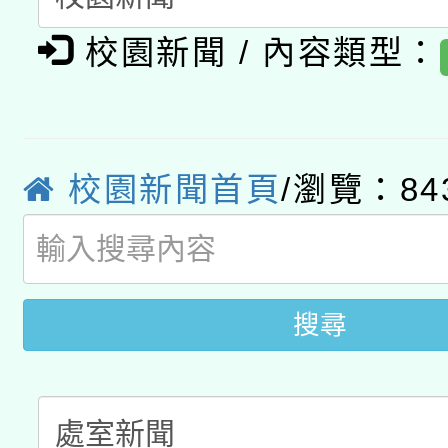
A3數位素養講師名單
礎課程
校園新聞 / 內容類型：
「數位內容與教學軟體線
有關大陸委員會函釋公
pilot」
轉知經濟部水利署委託
薪期間赴陸應申請許可
校園新聞首頁
/瀏覽：84
115年8月22日(星期六)
業技術研究院辦理「11
2026年桃園地景藝術
桃園市孔廟祈福系列活
用水績優單位及節水達
開 智慧啟航」
搜尋
動」