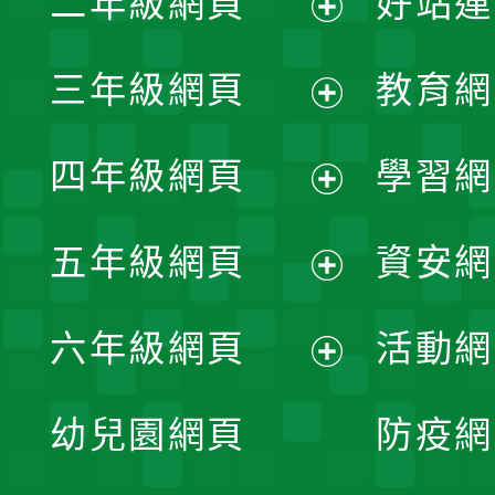
二年級網頁
好站連
開
展
三年級網頁
教育網
選
開
展
單
四年級網頁
學習網
選
開
展
單
五年級網頁
資安網
選
開
展
單
六年級網頁
活動網
選
開
展
單
幼兒園網頁
防疫網
選
開