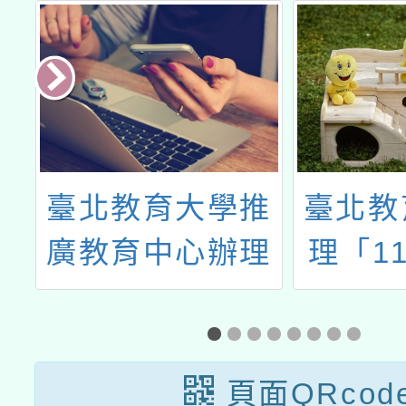
加
臺北教育大學推
臺北教
屆
廣教育中心辦理
理「1
匹
「113學年度國
小學雙
民小學及加註語
職教師
文領域本土語文
頁面QRcod