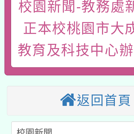
「數位內容與教學軟體線
校園新聞-教務處
有關大陸委員會函釋公
pilot」
正本校桃園市大
轉知經濟部水利署委託
薪期間赴陸應申請許可
115年8月22日(星期六)
教育及科技中心辦
業技術研究院辦理「11
2026年桃園地景藝術
桃園市孔廟祈福系列活
用水績優單位及節水達
本校115學年度第2次
開 智慧啟航」
動」
適應運動共學行動站研
招甄選結果公告(無人
返回首頁
本館辦理115年度閱讀
招)
科技賦能─人工智慧(AI
暨閱讀推動專業研習