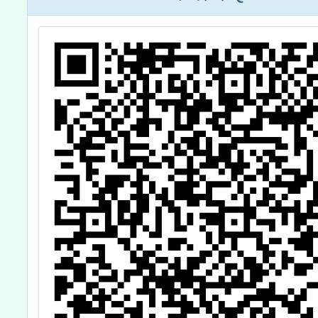
閩南語文專長學
士後教育學分班
（Ｂ班）」招生
簡章