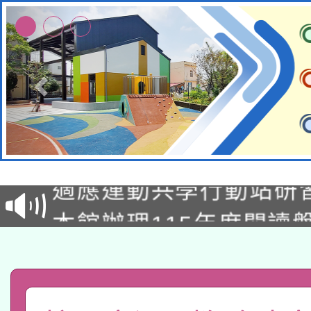
本校115學年度第2次
適應運動共學行動站研
招甄選結果公告(無人
本館辦理115年度閱讀
招)
科技賦能─人工智慧(AI
暨閱讀推動專業研習
A3數位素養講師名單
礎課程