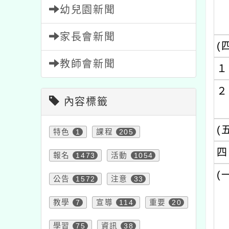
幼兒園新聞
家長會新聞
(
教師會新聞
１
２
內容標籤
(
特色
1
課程
205
四
報名
1473
活動
1054
(
公告
1572
注意
33
教學
7
宣導
114
重要
20
學習
75
資訊
38