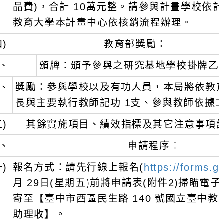
品費)，合計 10萬元整。請參與計畫學校
教育大學本計畫中心依核銷流程辦理。
四)
教育部獎勵：
、
頒牌：頒予參與之研究基地學校掛牌乙
、
獎勵：參與學校以及有功人員，本局將依教
長與主要執行教師記功 1支、參與教師依據
五)
其餘實施項目、績效指標及其它注意事項
、
申請程序：
一)
報名方式：請先行線上報名(
https://forms
月 29日(星期五)前將申請表(附件2)掃瞄電子檔發送
寄至【臺中市西區民生路 140 號國立臺
助理收】。