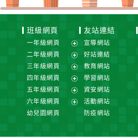
班級網頁
友站連結
一年級網頁
宣導網站
展
二年級網頁
好站連結
開
展
三年級網頁
教育網站
選
開
展
四年級網頁
學習網站
單
選
開
展
五年級網頁
資安網站
單
選
開
展
六年級網頁
活動網站
單
選
開
展
幼兒園網頁
防疫網站
單
選
開
單
選