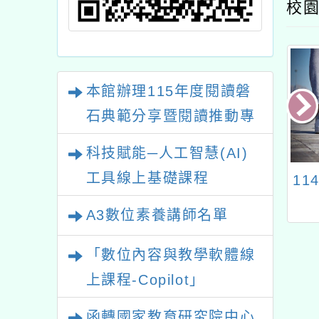
校園
本館辦理115年度閱讀磐
石典範分享暨閱讀推動專
業研習
科技賦能─人工智慧(AI)
工具線上基礎課程
聲不息la la
臺灣桃園地方檢察署為
1
d」跨校研究社群工
推動本（113）年度兒
A3數位素養講師名單
作坊
童少年暑期犯罪預防活
動一案
「數位內容與教學軟體線
上課程-Copilot」
函轉國家教育研究院中心