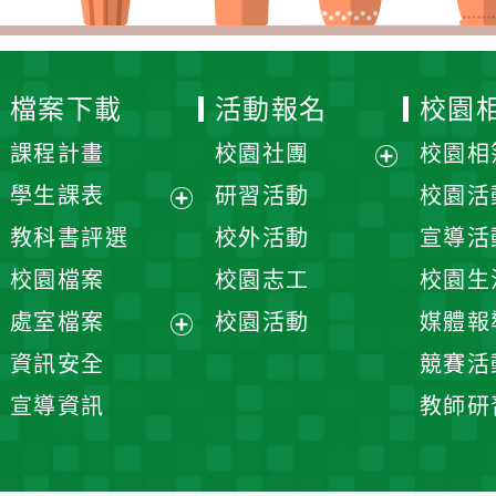
檔案下載
活動報名
校園
課程計畫
校園社團
校園相
展
學生課表
研習活動
校園活
開
展
教科書評選
校外活動
宣導活
選
開
校園檔案
校園志工
校園生
單
選
處室檔案
校園活動
媒體報
單
展
資訊安全
競賽活
開
宣導資訊
教師研
選
單