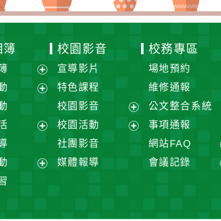
相簿
校園影音
校務專區
簿
宣導影片
場地預約
展
動
特色課程
維修通報
開
展
動
校園影音
公文整合系統
選
開
展
活
校園活動
事項通報
單
選
開
展
展
導
社團影音
網站FAQ
單
選
開
開
動
媒體報導
會議記錄
單
選
選
展
習
單
單
開
選