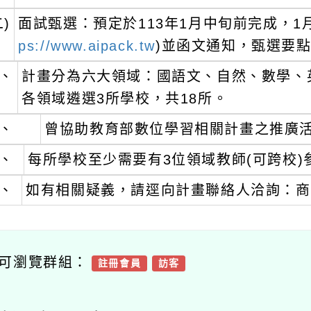
二)
面試甄選：預定於113年1月中旬前完成，1
ps://www.aipack.tw
)並函文通知，甄選要
、
計畫分為六大領域：國語文、自然、數學、
各領域遴選3所學校，共18所。
、
曾協助教育部數位學習相關計畫之推廣
、
每所學校至少需要有3位領域教師(可跨校
、
如有相關疑義，請逕向計畫聯絡人洽詢：商紫琳
可瀏覽群組：
註冊會員
訪客