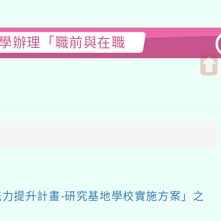
大學辦理「職前與在職
開
啟
上
方
區
塊
能力提升計畫-研究基地學校實施方案」之