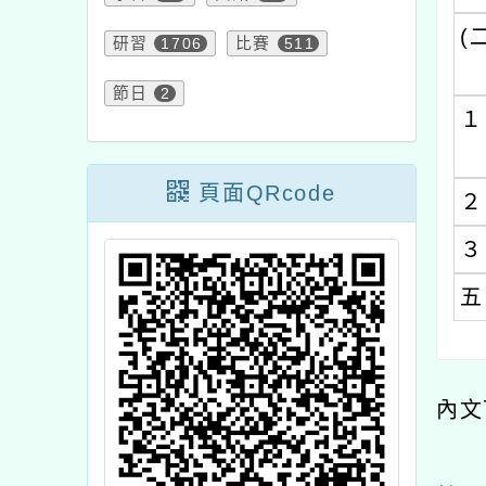
(
研習
1706
比賽
511
節日
2
１
頁面QRcode
２
３
五
內文