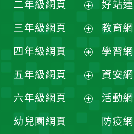
二年級網頁
好站連
開
展
三年級網頁
教育網
選
開
展
單
四年級網頁
學習網
選
開
展
單
五年級網頁
資安網
選
開
展
單
六年級網頁
活動網
選
開
展
單
幼兒園網頁
防疫網
選
開