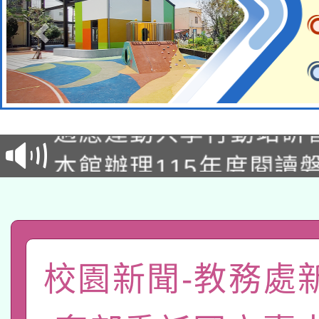
本校115學年度第2次
適應運動共學行動站研
招甄選結果公告(無人
本館辦理115年度閱讀
招)
科技賦能─人工智慧(AI
暨閱讀推動專業研習
A3數位素養講師名單
礎課程
「數位內容與教學軟體線
校園新聞-教務處
有關大陸委員會函釋公
pilot」