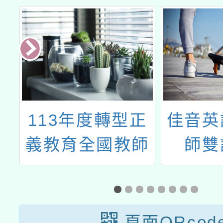
民
113年度轉型正
佳音英
師
義教育全國教師
師雙
課
培力初階課程
頁面QRcod