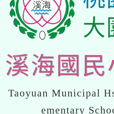
大
溪海國民
Taoyuan Municipal Hs
ementary Scho