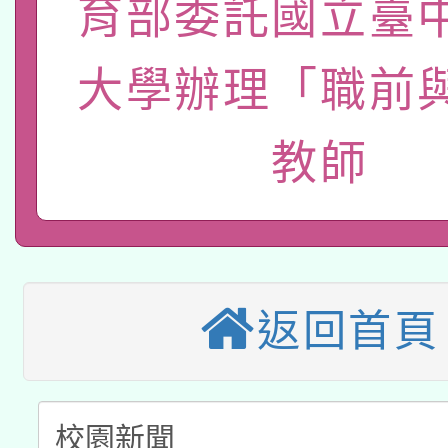
育部委託國立臺
轉知經濟部水利署委託
薪期間赴陸應申請許可
115年8月22日(星期六)
業技術研究院辦理「11
大學辦理「職前
2026年桃園地景藝術
桃園市孔廟祈福系列活
用水績優單位及節水達
教師
本校115學年度第2次
開 智慧啟航」
動」
適應運動共學行動站研
招甄選結果公告(無人
本館辦理115年度閱讀
招)
科技賦能─人工智慧(AI
返回首頁
暨閱讀推動專業研習
A3數位素養講師名單
礎課程
「數位內容與教學軟體線