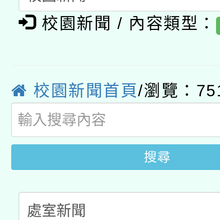
有關大陸委員會函釋公
pilot」
校園新聞 / 內容類型：
轉知經濟部水利署委託
薪期間赴陸應申請許可
115年8月22日(星期六)
業技術研究院辦理「11
2026年桃園地景藝術
桃園市孔廟祈福系列活
校園新聞首頁
/瀏覽：75
用水績優單位及節水達
開 智慧啟航」
動」
搜尋