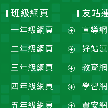
班級網頁
友站
一年級網頁
宣導網
展
二年級網頁
好站連
開
展
三年級網頁
教育網
選
開
展
單
四年級網頁
學習網
選
開
展
單
五年級網頁
資安網
選