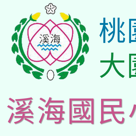
桃
大
溪海國民