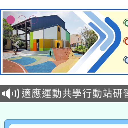
本校115學年度第2次
適應運動共學行動站研
招甄選結果公告(無人
本館辦理115年度閱讀
招)
科技賦能─人工智慧(AI
暨閱讀推動專業研習