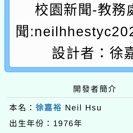
A3數位素養講師名單
礎課程
校園新聞-教務
「數位內容與教學軟體線
聞:neilhhestyc2
有關大陸委員會函釋公
pilot」
轉知經濟部水利署委託
設計者：徐
薪期間赴陸應申請許可
115年8月22日(星期六)
業技術研究院辦理「11
2026年桃園地景藝術
桃園市孔廟祈福系列活
用水績優單位及節水達
開發者簡介
本校115學年度第2次
開 智慧啟航」
動」
本名：
徐嘉裕
Neil Hsu
適應運動共學行動站研
招甄選結果公告(無人
本館辦理115年度閱讀
出生年份：1976年
招)