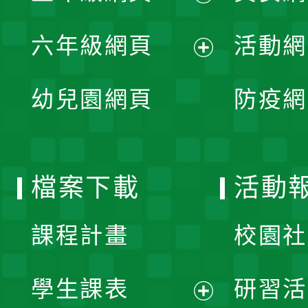
開
展
單
六年級網頁
活動網
選
開
展
單
幼兒園網頁
防疫網
選
開
單
選
檔案下載
活動
單
課程計畫
校園社
學生課表
研習活