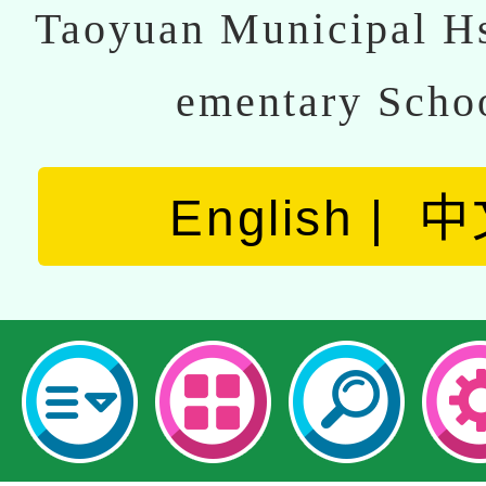
Taoyuan Municipal Hs
ementary Scho
English
中