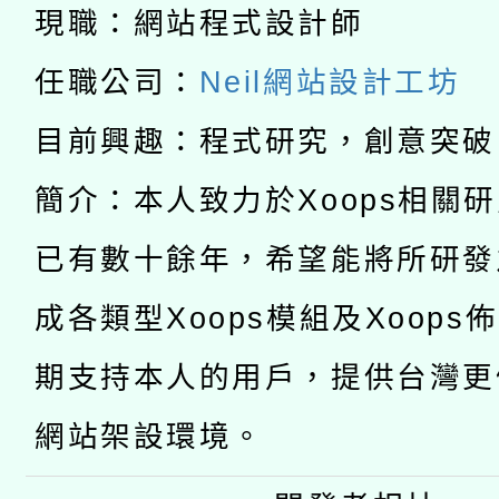
科技賦能─人工智慧(AI
現職：網站程式設計師
暨閱讀推動專業研習
A3數位素養講師名單
礎課程
任職公司：
Neil網站設計工坊
「數位內容與教學軟體線
目前興趣：程式研究，創意突破
有關大陸委員會函釋公
pilot」
簡介：本人致力於Xoops相關
轉知經濟部水利署委託
薪期間赴陸應申請許可
已有數十餘年，希望能將所研發
115年8月22日(星期六)
業技術研究院辦理「11
成各類型Xoops模組及Xoops
2026年桃園地景藝術
桃園市孔廟祈福系列活
用水績優單位及節水達
期支持本人的用戶，提供台灣更
開 智慧啟航」
動」
網站架設環境。