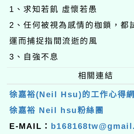
1、求知若飢 虛懷若愚
2、任何被視為感情的枷鎖，都
運而捕捉指間流逝的風
3、自強不息
相關連結
徐嘉裕(Neil Hsu)的工作心得
徐嘉裕 Neil hsu粉絲團
E-MAIL：
b168168tw@gmail