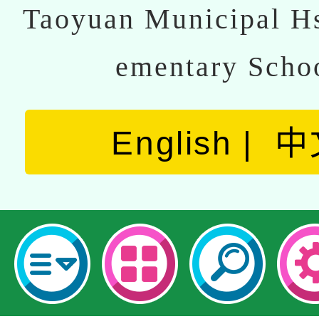
Taoyuan Municipal Hs
ementary Scho
English
中