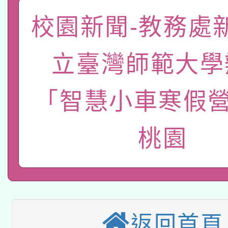
pilot」
校園新聞-教務處
轉知經濟部水利署委託
薪期間赴陸應申請許可
115年8月22日(星期六)
業技術研究院辦理「11
立臺灣師範大學
2026年桃園地景藝術
桃園市孔廟祈福系列活
用水績優單位及節水達
「智慧小車寒假營
「2026桃園藝術巡演
開 智慧啟航」
動」
轉知教育部國民及學前
關事宜
桃園
本館辦理115年度閱讀
國立臺灣師範大學辦理「1
科技賦能─人工智慧(AI
暨閱讀推動專業研習
年度健康促進學校輔導
A3數位素養講師名單
礎課程
業成長研習」實施計畫
返回首頁
「數位內容與教學軟體線