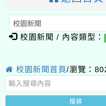
有關大陸委員會函釋公
pilot」
轉知經濟部水利署委託
薪期間赴陸應申請許可
115年8月22日(星期六)
業技術研究院辦理「11
校園新聞 / 內容類型：
2026年桃園地景藝術
桃園市孔廟祈福系列活
用水績優單位及節水達
「2026桃園藝術巡演
開 智慧啟航」
動」
校園新聞首頁
/瀏覽：80
轉知教育部國民及學前
關事宜
國立臺灣師範大學辦理「1
年度健康促進學校輔導
搜尋