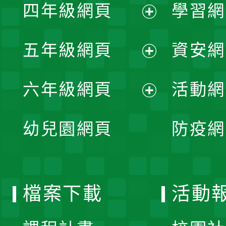
單
四年級網頁
學習網
選
開
展
單
五年級網頁
資安網
選
開
展
單
六年級網頁
活動網
選
開
展
單
幼兒園網頁
防疫網
選
開
單
選
檔案下載
活動
單