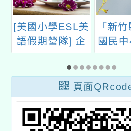
術
[美國小學ESL美
「新竹
技
語假期營隊] 企
國民中
跨
畫書
展
，
小
頁面QRcod
師