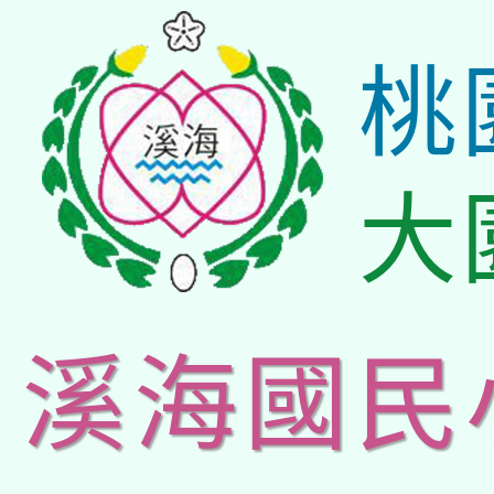
桃
大
溪海國民