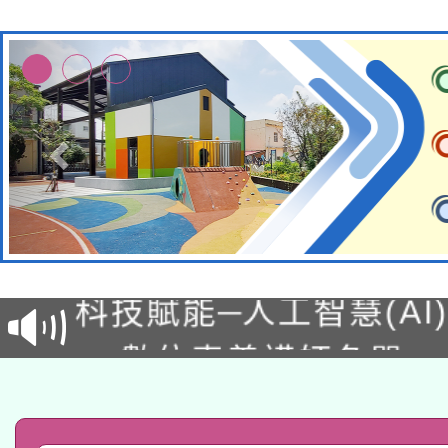
本館辦理115年度閱讀
科技賦能─人工智慧(AI
暨閱讀推動專業研習
A3數位素養講師名單
礎課程
「數位內容與教學軟體線
有關大陸委員會函釋公