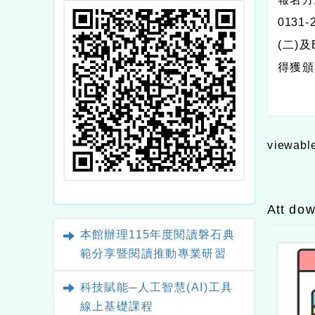
0131
(二)
得獲頒
viewabl
Att do
本館辦理115年度閱讀磐石典
範分享暨閱讀推動專業研習
科技賦能─人工智慧(AI)工具
線上基礎課程