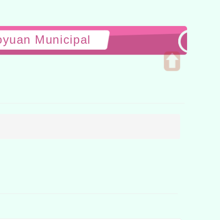
n Municipal
Open
upper
block