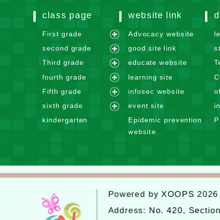
class page
website link
d
First grade
Advocacy website
l
e
second grade
good site link
s
x
e
Third grade
educate website
T
p
x
e
fourth grade
learning site
C
a
p
x
e
n
Fifth grade
infosec website
o
a
p
x
e
d
n
sixth grade
event site
i
a
p
x
m
e
d
n
kindergarten
Epidemic prevention
P
a
p
e
x
m
d
website
n
a
n
p
e
m
d
n
u
a
n
e
m
d
n
u
n
e
m
d
u
n
e
m
u
Powered by
XOOPS
202
n
e
u
n
Address:
No. 420, Sectio