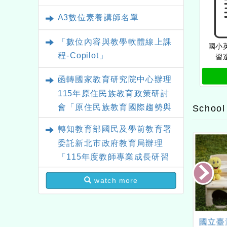
A3數位素養講師名單
「數位內容與教學軟體線上課
國小
程-Copilot」
習
函轉國家教育研究院中心辦理
115年原住民族教育政策研討
會「原住民族教育國際趨勢與
School
發展」
轉知教育部國民及學前教育署
委託新北市政府教育局辦理
「115年度教師專業成長研習
實施計畫－夢的N次方素養工
watch more
作坊新北場」計畫
立臺中第一高級中
瑞豐國民小學承辦「桃園
國立臺