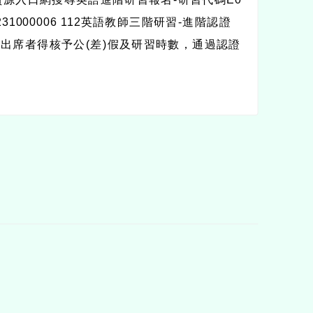
1-231000006 112英語教師三階研習-進階認證
證(三)，出席者得核予公(差)假及研習時數，通過認證