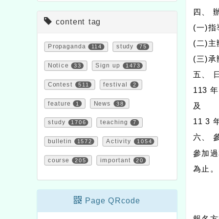
四、 
content tag
(一)
(二)
Propaganda
114
study
75
(三)
Notice
33
Sign up
1473
五、 
Contest
511
festival
2
113 
feature
1
News
38
及
11 3 
study
1706
teaching
7
六、 
bulletin
1572
Activity
1054
參加過
course
205
important
20
為止。
Page QRcode
報名方