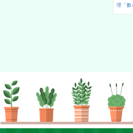
校（物理學科中
市114學年度補助教師通過
理「數
國立彰化師範大學
英語文檢測報名費」計畫
位工具
系與中華民國物理
BenQ
會合作辦理「2026
做物理教學研討會