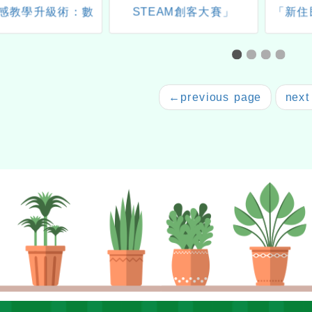
感教學升級術：數
STEAM創客大賽」
「新住
助你教得更具象」
畫」免
 ✕ 數感實驗室之互
住民免
動教學工作坊
←
previous page
next