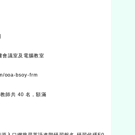
團
小 4 樓會議室及電腦教室
/ooa-bsoy-frm
教師共 40 名，額滿
展資源入口網搜尋英語進階研習報名-研習代碼E0