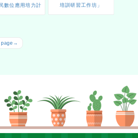
民數位應用培力計
培訓研習工作坊」
學探究
費資訊課程及「新
暨科學
費租借筆電或平板
研究計
服務」
表會-
 page
→