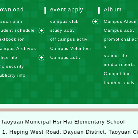
ownload
event apply
Album
esson plan
campus club
Campus Albu
e
tudent schedule
study activ
Campus activ
x
e
extbook ion
off campus activ
promotional act
p
x
s
ampus Archives
Campus Volunteer
a
p
school life
n
ffice file
Campus activ
a
e
d
media reports
n
nfo security
x
m
d
Competition
ublicity info
p
e
m
teacher study
a
n
e
n
u
n
d
u
m
e
6
Taoyuan Municipal Hsi Hai Elementary School
n
u
n 1, Heping West Road, Dayuan District, Taoyuan C