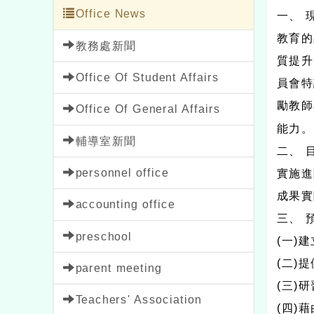
Office News
一、 
教育的
教務處新聞
質提升
Office Of Student Affairs
員會特
勵教師
Office Of General Affairs
能力。
輔導室新聞
二、 
personnel office
實施進
成果實
accounting office
三、 
preschool
(一)
(二)
parent meeting
(三)
Teachers' Association
(四)