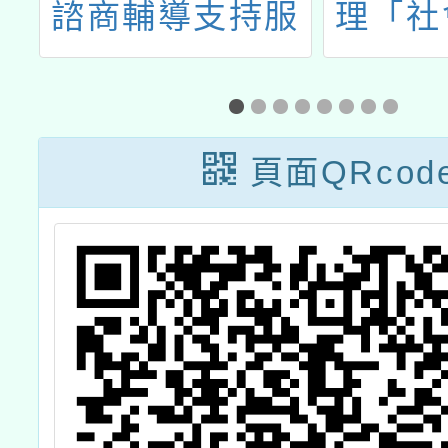
計
諮商輔導支持服
理「社
務」暑假線上研
習線上
習
力 × 
啟全人
頁面QRcod
鍵行動