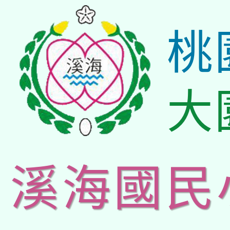
桃
大
溪海國民