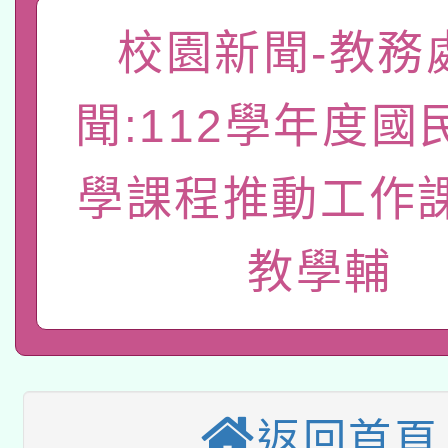
礎課程
校園新聞-教務
「數位內容與教學軟體線
有關大陸委員會函釋公
pilot」
聞:112學年度國
轉知經濟部水利署委託
薪期間赴陸應申請許可
學課程推動工作
115年8月22日(星期六)
業技術研究院辦理「11
2026年桃園地景藝術
桃園市孔廟祈福系列活
用水績優單位及節水達
教學輔
本校115學年度第2次
開 智慧啟航」
動」
適應運動共學行動站研
招甄選結果公告(無人
本館辦理115年度閱讀
招)
返回首頁
科技賦能─人工智慧(AI