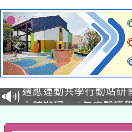
本校115學年度第2次
適應運動共學行動站研
招甄選結果公告(無人
本館辦理115年度閱讀
招)
科技賦能─人工智慧(AI
暨閱讀推動專業研習
A3數位素養講師名單