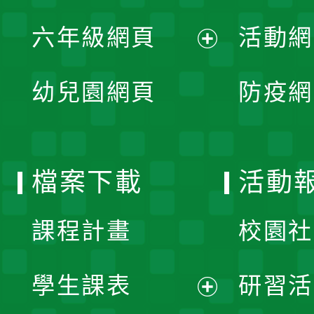
展
單
六年級網頁
活動網
選
開
展
單
幼兒園網頁
防疫網
選
開
單
選
檔案下載
活動
單
課程計畫
校園社
學生課表
研習活