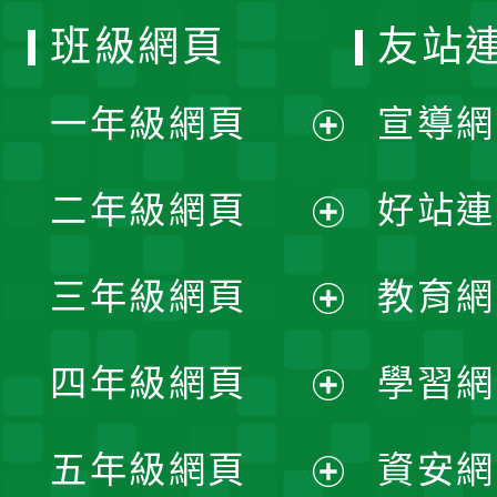
班級網頁
友站
一年級網頁
宣導網
展
二年級網頁
好站連
開
展
三年級網頁
教育網
選
開
展
單
四年級網頁
學習網
選
開
展
單
五年級網頁
資安網
選
開