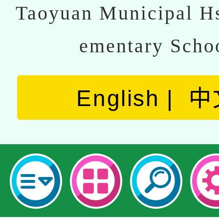
Taoyuan Municipal Hs
ementary Scho
English
中