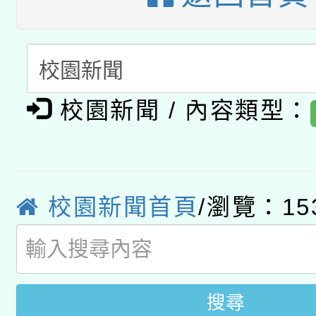
暨閱讀推動專業研習
A3數位素養講師名單
礎課程
「數位內容與教學軟體線
有關大陸委員會函釋公
pilot」
校園新聞 / 內容類型：
轉知經濟部水利署委託
薪期間赴陸應申請許可
115年8月22日(星期六)
業技術研究院辦理「11
校園新聞首頁
/瀏覽：15
2026年桃園地景藝術
桃園市孔廟祈福系列活
用水績優單位及節水達
開 智慧啟航」
動」
搜尋