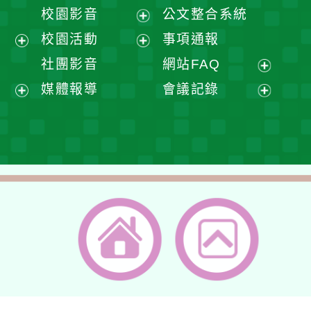
開
展
校園影音
公文整合系統
選
開
展
校園活動
事項通報
單
選
開
展
展
社團影音
網站FAQ
單
選
開
開
展
媒體報導
會議記錄
單
選
選
開
展
展
單
單
選
開
開
單
選
選
單
單
返回首頁
返回頂端