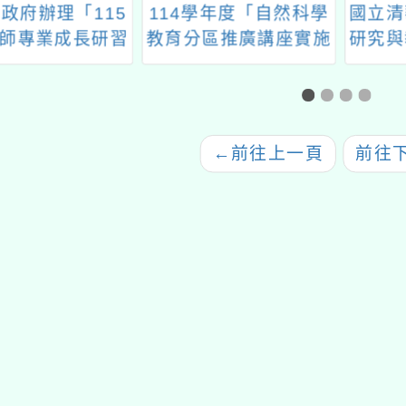
政府辦理「115
114學年度「自然科學
國立清
師專業成長研習
教育分區推廣講座實施
研究與
計畫-夢的N次方
計畫」
民族語
工作坊-中一區雲
辦理「
林場」
原住民
←
前往上一頁
前往