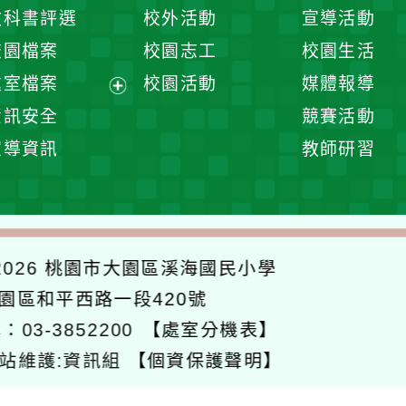
開
展
教科書評選
校外活動
宣導活動
選
開
校園檔案
校園志工
校園生活
單
選
處室檔案
校園活動
媒體報導
單
展
資訊安全
競賽活動
開
宣導資訊
教師研習
選
單
026
桃園市大園區溪海國民小學
大園區和平西路一段420號
：03-3852200
【處室分機表】
站維護:資訊組
【個資保護聲明】