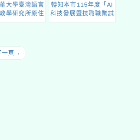
華大學臺灣語言
轉知本市115年度「AI
玉山圖
教學研究所原住
科技發展暨技職職業試
言新竹學習中心
探向下扎根夏令營」招
115年度第1期
生簡章
族語言學習班」
招生
下一頁
→