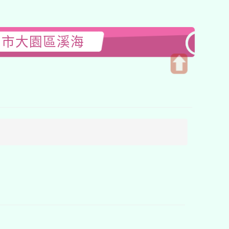
園市大園區溪海
開
啟
上
方
區
塊