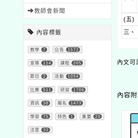
教師會新聞
(五)
三、
內容標籤
教學
7
公告
1572
內文可
宣導
114
課程
205
節日
2
活動
1054
比賽
511
研習
1706
內容
資訊
38
報名
1473
學習
75
特色
1
重要
20
注意
33