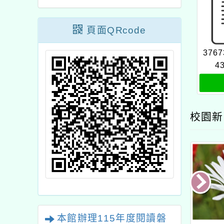
頁面QRcode
3767
4
校園新
本館辦理115年度閱讀磐