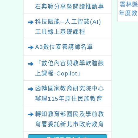
本市112年度國
「「Arcade 遊戲設計
雲林縣
石典範分享暨閱讀推動專
明展選拔暨展覽
營隊」」
年度教
業研習
科技賦能─人工智慧(AI)
」複審一案
實施
素養
工具線上基礎課程
A3數位素養講師名單
「數位內容與教學軟體線
上課程-Copilot」
函轉國家教育研究院中心
辦理115年原住民族教育
政策研討會「原住民族教
轉知教育部國民及學前教
育國際趨勢與發展」
育署委託新北市政府教育
局辦理「115年度教師專