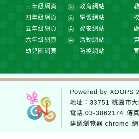
開
展
三年級網頁
教育網站
選
開
展
四年級網頁
學習網站
單
選
開
展
五年級網頁
資安網站
單
選
開
展
六年級網頁
活動網站
單
選
開
展
幼兒園網頁
防疫網站
單
選
開
單
選
單
Powered by
XOOPS
2
地址：
33751 桃園市
電話:03-3862174
傳真
建議瀏覽器 chrome
網
網站設計：