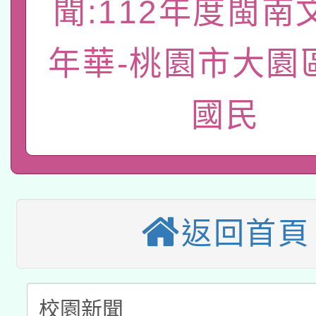
聞:112年度閩南
函轉國立臺灣師範大學
新北市政府教育局辦理「
族教育國際趨勢與發展
業成長研習」實施計畫
轉知有關國立成功大學
年華-桃園市大園
族語言臺北學習中心11
師專業成長研習實施計
教育部國民及學前教育署「
文教學共融平台-教案
「族語學習班」招生簡章
方素養工作坊新北場」
國民
轉知經濟部水利署委託
年度COVID-19疫苗
件」活動簡章
115年8月22日(星期六)
業技術研究院辦理「11
接種對象擴大為「滿6
2026年桃園地景藝術
桃園市孔廟祈福系列活
用水績優單位及節水達
接種之民眾」措施，延長
返回首頁
「2026桃園藝術巡演
開 智慧啟航」
動」
月28日止
轉知教育部國民及學前
關事宜
函轉國家教育研究院中心
國立臺灣師範大學辦理「1