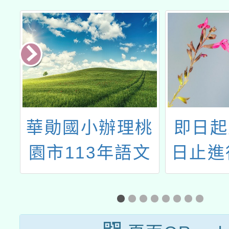
民
華勛國小辦理桃
即日起
文
園市113年語文
日止進
支
競賽-國語演說推
代的多
現
廣研習營
論
）