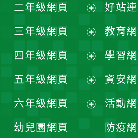
二年級網頁
好站連
開
展
三年級網頁
教育網
選
開
展
單
四年級網頁
學習網
選
開
展
單
五年級網頁
資安網
選
開
展
單
六年級網頁
活動網
選
開
展
單
幼兒園網頁
防疫網
選
開