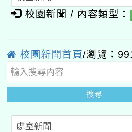
轉知教育部國民及學前
原住民族教育政策研討
年度健康促進學校輔導
校園新聞 / 內容類型：
函轉國立臺灣師範大學
新北市政府教育局辦理「
族教育國際趨勢與發展
業成長研習」實施計畫
轉知有關國立成功大學
族語言臺北學習中心11
師專業成長研習實施計
教育部國民及學前教育署「
校園新聞首頁
/瀏覽：99
文教學共融平台-教案
「族語學習班」招生簡章
方素養工作坊新北場」
年度COVID-19疫苗
件」活動簡章
接種對象擴大為「滿6
搜尋
接種之民眾」措施，延長
月28日止