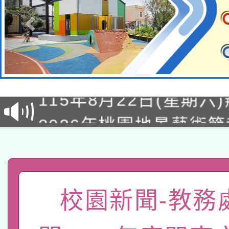
轉知經濟部水利署委託
115年8月22日(星期六)
業技術研究院辦理「11
2026年桃園地景藝術
桃園市孔廟祈福系列活
用水績優單位及節水達
「2026桃園藝術巡演
開 智慧啟航」
動」
轉知教育部國民及學前
關事宜
函轉國家教育研究院中心
校園新聞-教務
國立臺灣師範大學辦理「1
轉知教育部國民及學前
原住民族教育政策研討
年度健康促進學校輔導