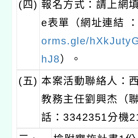
(四)
報名方式：請上網填報
e表單（網址連結 
orms.gle/hXkJuty
hJ8
）。
(五)
本案活動聯絡人：
教務主任劉興杰（
話：3342351分機