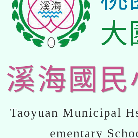
大
溪海國民
Taoyuan Municipal Hs
ementary Scho