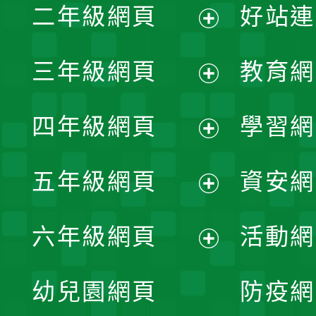
二年級網頁
好站連
開
展
三年級網頁
教育網
選
開
展
單
四年級網頁
學習網
選
開
展
單
五年級網頁
資安網
選
開
展
單
六年級網頁
活動網
選
開
展
單
幼兒園網頁
防疫網
選
開