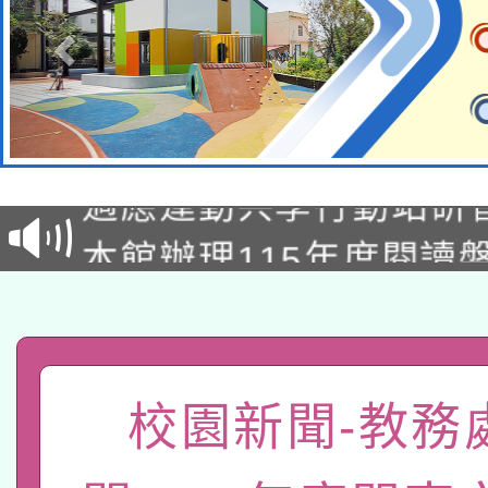
本校115學年度第2次
適應運動共學行動站研
招甄選結果公告(無人
本館辦理115年度閱讀
招)
科技賦能─人工智慧(AI
暨閱讀推動專業研習
A3數位素養講師名單
礎課程
「數位內容與教學軟體線
校園新聞-教務
有關大陸委員會函釋公
pilot」