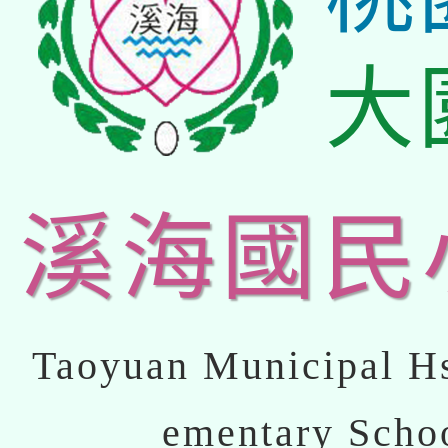
大
溪海國民
Taoyuan Municipal Hs
ementary Scho