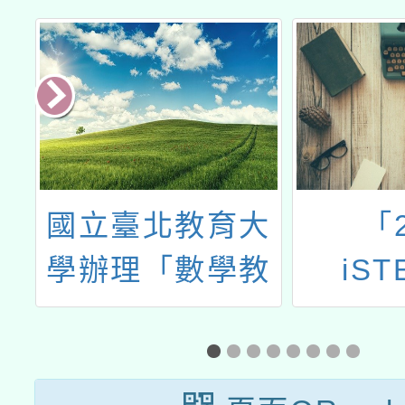
原
國立臺北教育大
「2
與
學辦理「數學教
iST
在
學魔法師」教師
Powe
訊
研習系列工作坊
少年科