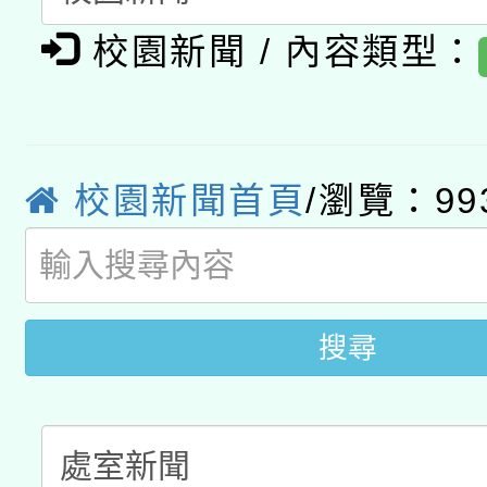
有關大陸委員會函釋公
pilot」
校園新聞 / 內容類型：
轉知經濟部水利署委託
薪期間赴陸應申請許可
115年8月22日(星期六)
業技術研究院辦理「11
2026年桃園地景藝術
桃園市孔廟祈福系列活
校園新聞首頁
/瀏覽：99
用水績優單位及節水達
開 智慧啟航」
動」
搜尋