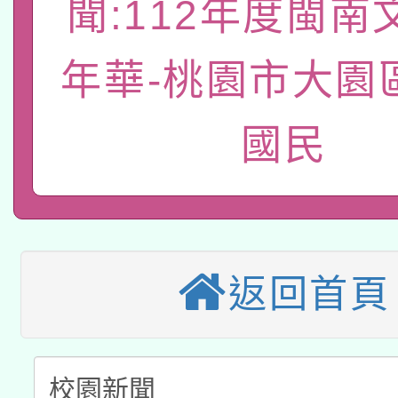
聞:112年度閩南
轉知經濟部水利署委託
薪期間赴陸應申請許可
115年8月22日(星期六)
業技術研究院辦理「11
年華-桃園市大園
2026年桃園地景藝術
桃園市孔廟祈福系列活
用水績優單位及節水達
國民
本校115學年度第2次
開 智慧啟航」
動」
適應運動共學行動站研
招甄選結果公告(無人
本館辦理115年度閱讀
招)
科技賦能─人工智慧(AI
返回首頁
暨閱讀推動專業研習
A3數位素養講師名單
礎課程
「數位內容與教學軟體線