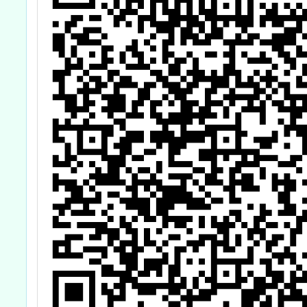
「主題~從
認證
EECC到AI共備
～打造整數乘除
的智慧教學」