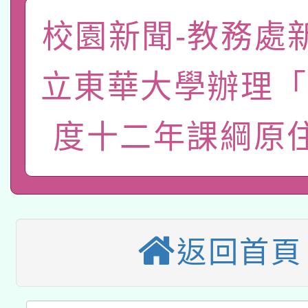
「數位內容與教學軟體線
校園新聞-教務處
有關大陸委員會函釋公
pilot」
轉知經濟部水利署委託
薪期間赴陸應申請許可
立東華大學辦理「
115年8月22日(星期六)
業技術研究院辦理「11
度十二年課綱原
2026年桃園地景藝術
桃園市孔廟祈福系列活
用水績優單位及節水達
本校115學年度第2次
開 智慧啟航」
動」
適應運動共學行動站研
招甄選結果公告(無人
返回首頁
本館辦理115年度閱讀
招)
科技賦能─人工智慧(AI
暨閱讀推動專業研習