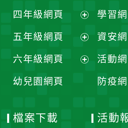
展
單
四年級網頁
學習網
選
開
展
單
五年級網頁
資安網
選
開
展
單
六年級網頁
活動網
選
開
展
單
幼兒園網頁
防疫網
選
開
單
選
檔案下載
活動
單