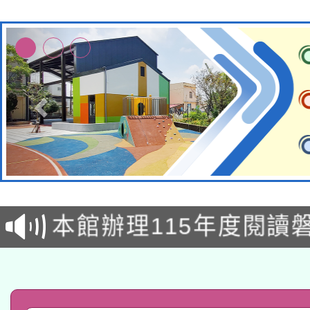
本校115學年度第2次
適應運動共學行動站研
招甄選結果公告(無人
本館辦理115年度閱讀
招)
科技賦能─人工智慧(AI
暨閱讀推動專業研習
A3數位素養講師名單
礎課程