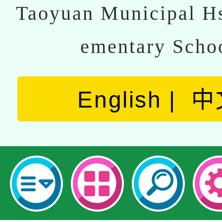
Taoyuan Municipal Hs
ementary Scho
English
中