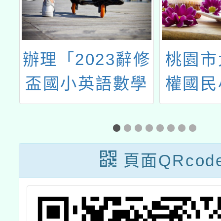
修
桃園市大園區五
教育部
學
權國民小學辦理
前教育
114學年度推動
簡稱國
學校教師實踐自
級中等
主活化教學計畫-
本土語
頁面QRcod
桃園EECC數學
訓實施
社群假日共備
14梯