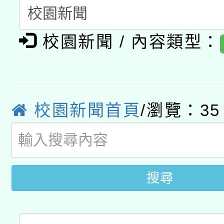
A3數位素養講師名單
礎課程
「數位內容與教學軟體線
校園新聞 / 內容類型：
有關大陸委員會函釋公
pilot」
轉知經濟部水利署委託
薪期間赴陸應申請許可
115年8月22日(星期六)
業技術研究院辦理「11
校園新聞首頁
/瀏覽：35
2026年桃園地景藝術
桃園市孔廟祈福系列活
用水績優單位及節水達
開 智慧啟航」
動」
搜尋