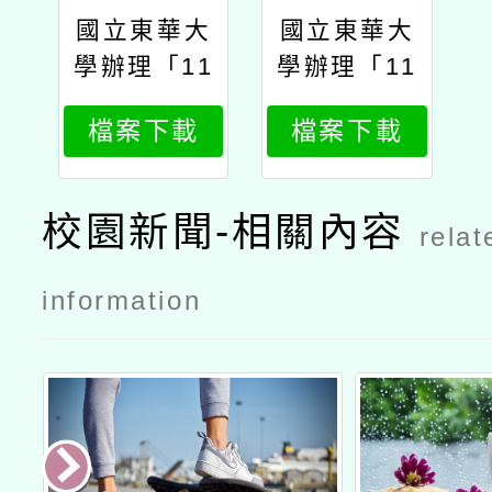
國立東華大
國立東華大
學辦理「11
學辦理「11
5年度十二
5年度十二
檔案下載
檔案下載
年課綱原住
年課綱原住
民族教育議
民族教育議
題融入校訂
題融入校訂
校園新聞-相關內容
relat
課程推廣計
課程推廣計
畫」之「11
畫」之「11
information
5年原住民
5年原住民
族教育議題
族教育議題
教學設計工
教學設計工
作坊」公文
作坊」實施
計畫