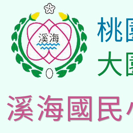
桃
大
溪海國民