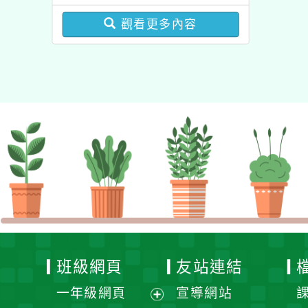
圓夢基金計畫』海外翱翔
增能課程計畫
組G-4-6『健康學一下』
觀看更多內容
澳洲塔斯馬尼亞大學參訪
活動成果發表會」
班級網頁
友站連結
一年級網頁
宣導網站