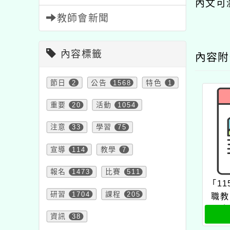
內文可
教師會新聞
內容標籤
內容
節日
2
公告
1568
特色
1
重要
20
活動
1054
注意
33
學習
75
宣導
114
教學
7
報名
1473
比賽
511
「1
研習
1704
課程
205
職教
國小
資訊
38