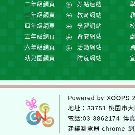
展
二年級網頁
好站連結
開
展
三年級網頁
教育網站
選
開
展
四年級網頁
學習網站
單
選
開
展
五年級網頁
資安網站
單
選
開
展
六年級網頁
活動網站
單
選
開
展
幼兒園網頁
防疫網站
單
選
開
單
選
單
Powered by
XOOPS
2
地址：
33751 桃園市
電話:03-3862174
傳真
建議瀏覽器 chrome
網