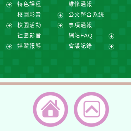
展
特色課程
維修通報
開
展
校園影音
公文整合系統
選
開
展
校園活動
事項通報
單
選
開
展
展
社團影音
網站FAQ
單
選
開
開
展
媒體報導
會議記錄
單
選
選
開
展
展
單
單
選
開
開
單
選
選
單
單
返回首頁
返回頂端