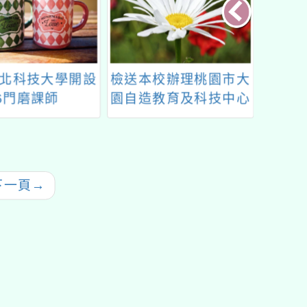
北科技大學開設
檢送本校辦理桃園市大
「教育
6門磨課師
園自造教育及科技中心
人機
OOCs）課程
112學年度12月份教師
增能研習
下一頁
→