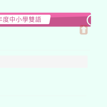
年度中小學雙語
開
啟
上
方
區
塊