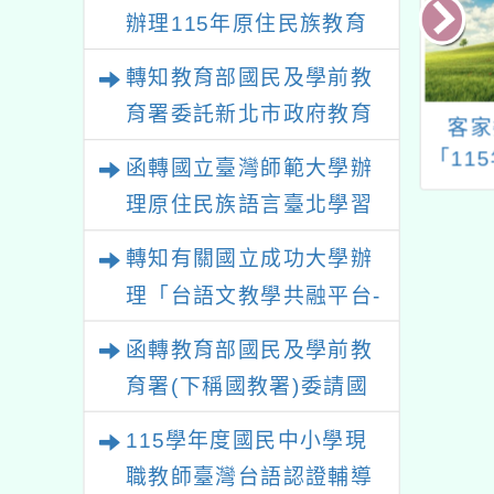
辦理115年原住民族教育
政策研討會「原住民族教
轉知教育部國民及學前教
育國際趨勢與發展」
育署委託新北市政府教育
人隆中向上教育
2026 AI 智慧教育轉型
客家
局辦理「115年度教師專
會（以下簡稱該
與創新人才發展研討會
「11
函轉國立臺灣師範大學辦
業成長研習實施計畫－夢
理「2025從思
級
理原住民族語言臺北學習
動：第二屆怪咖
的N次方素養工作坊新北
中心115年度第2期「族語
教案徵選」
轉知有關國立成功大學辦
場」計畫
學習班」招生簡章及EDM
理「台語文教學共融平台-
教案暨教學示範徵件」活
函轉教育部國民及學前教
動簡章
育署(下稱國教署)委請國
立臺灣師範大學辦理
115學年度國民中小學現
「115年『青年百億海外
職教師臺灣台語認證輔導