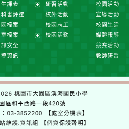
展
學生課表
研習活動
校園活動
開
展
教科書評選
校外活動
宣導活動
選
開
校園檔案
校園志工
校園生活
單
選
處室檔案
校園活動
媒體報導
單
展
資訊安全
競賽活動
開
宣導資訊
教師研習
選
單
026
桃園市大園區溪海國民小學
大園區和平西路一段420號
：03-3852200
【處室分機表】
站維護:資訊組
【個資保護聲明】