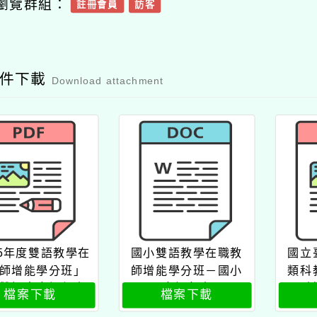
瀏覽群組：
註冊會員
訪客
附件下載
Download attachment
15年度雙語教學在
國小雙語教學在職教
國立
師增能學分班」
師增能學分班－國小
類科
雙語專班課程表
班報名表
檔案下載
檔案下載
（第一階段）