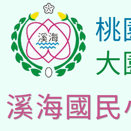
桃
大
溪海國民