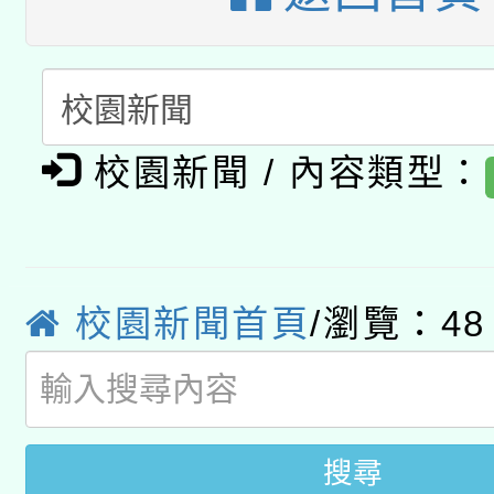
「數位內容與教學軟體線
有關大陸委員會函釋公
pilot」
轉知經濟部水利署委託
薪期間赴陸應申請許可
校園新聞 / 內容類型：
115年8月22日(星期六)
業技術研究院辦理「11
2026年桃園地景藝術
桃園市孔廟祈福系列活
用水績優單位及節水達
「2026桃園藝術巡演
校園新聞首頁
/瀏覽：48
開 智慧啟航」
動」
關事宜
搜尋