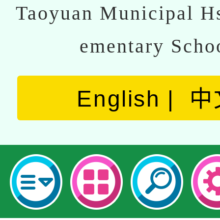
Taoyuan Municipal Hs
ementary Scho
English
中