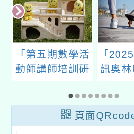
能
「第五期數學活
「202
程
動師講師培訓研
訊奧林
習工作坊」
選訓
頁面QRcod