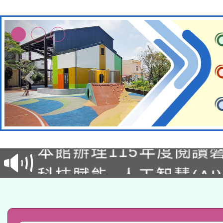
適應運動共學行動站研
本館辦理115年度閱讀
科技賦能─人工智慧(AI
暨閱讀推動專業研習
A3數位素養講師名單
礎課程
「數位內容與教學軟體線