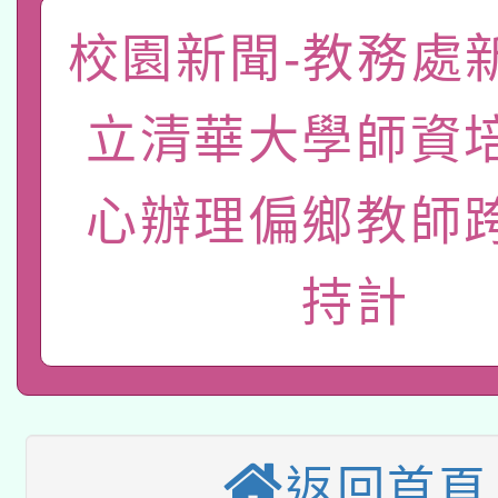
有關大陸委員會函釋公
pilot」
校園新聞-教務處
轉知經濟部水利署委託
薪期間赴陸應申請許可
立清華大學師資
115年8月22日(星期六)
業技術研究院辦理「11
2026年桃園地景藝術
心辦理偏鄉教師
桃園市孔廟祈福系列活
用水績優單位及節水達
「2026桃園藝術巡演
開 智慧啟航」
動」
持計
適應運動共學行動站研
關事宜
本館辦理115年度閱讀
科技賦能─人工智慧(AI
暨閱讀推動專業研習
返回首頁
A3數位素養講師名單
礎課程