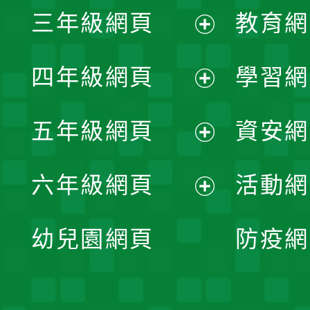
三年級網頁
教育網
選
開
展
單
四年級網頁
學習網
選
開
展
單
五年級網頁
資安網
選
開
展
單
六年級網頁
活動網
選
開
展
單
幼兒園網頁
防疫網
選
開
單
選