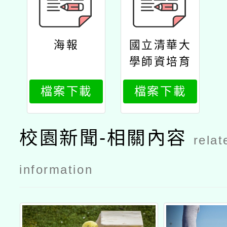
海報
國立清華大
學師資培育
中心辦理偏
檔案下載
檔案下載
鄉教師跨域
支持計畫
「找隙關於
校園新聞-相關內容
relat
地名的探究
與實作」線
information
上講座公文