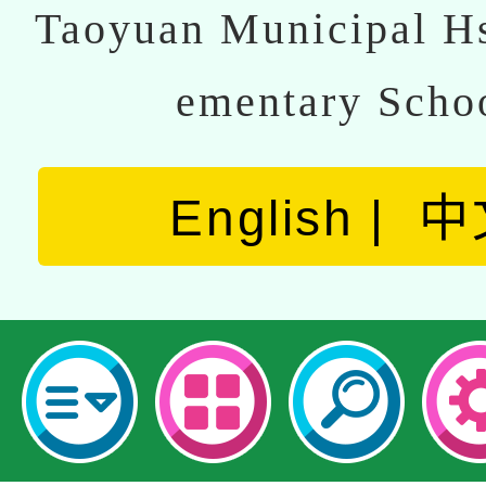
Taoyuan Municipal Hs
ementary Scho
English
中