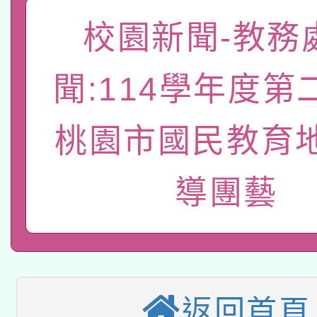
「數位內容與教學軟體線
校園新聞-教務
有關大陸委員會函釋公
pilot」
聞:114學年度第
轉知經濟部水利署委託
薪期間赴陸應申請許可
115年8月22日(星期六)
業技術研究院辦理「11
桃園市國民教育
2026年桃園地景藝術
桃園市孔廟祈福系列活
用水績優單位及節水達
導團藝
本校115學年度第2次
開 智慧啟航」
動」
適應運動共學行動站研
招甄選結果公告(無人
本館辦理115年度閱讀
招)
科技賦能─人工智慧(AI
返回首頁
暨閱讀推動專業研習