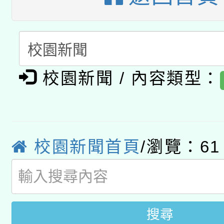
A3數位素養講師名單
礎課程
「數位內容與教學軟體線
有關大陸委員會函釋公
pilot」
校園新聞 / 內容類型：
轉知經濟部水利署委託
薪期間赴陸應申請許可
115年8月22日(星期六)
業技術研究院辦理「11
2026年桃園地景藝術
桃園市孔廟祈福系列活
校園新聞首頁
/瀏覽：61
用水績優單位及節水達
開 智慧啟航」
動」
搜尋