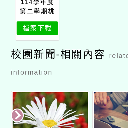
114學年度
第二學期桃
園市國民教
檔案下載
育地方輔導
團藝術領域
分團以下稱
校園新聞-相關內容
relat
本團國小組
辦理表演藝
information
術與音樂類
跨校學習社
群工作坊公
文