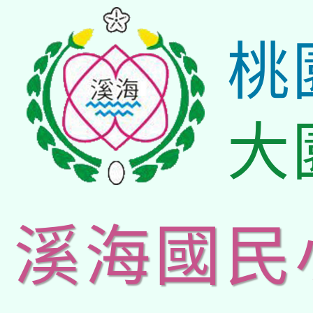
桃
大
溪海國民