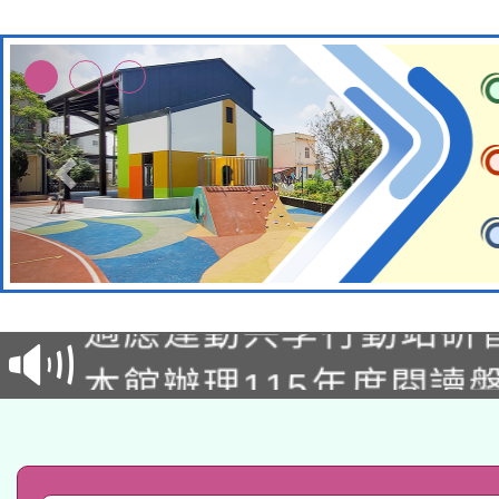
本校115學年度第2次
適應運動共學行動站研
招甄選結果公告(無人
本館辦理115年度閱讀
招)
科技賦能─人工智慧(AI
暨閱讀推動專業研習
A3數位素養講師名單
礎課程