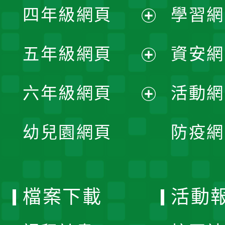
單
四年級網頁
學習網
選
開
展
單
五年級網頁
資安網
選
開
展
單
六年級網頁
活動網
選
開
展
單
幼兒園網頁
防疫網
選
開
單
選
檔案下載
活動
單