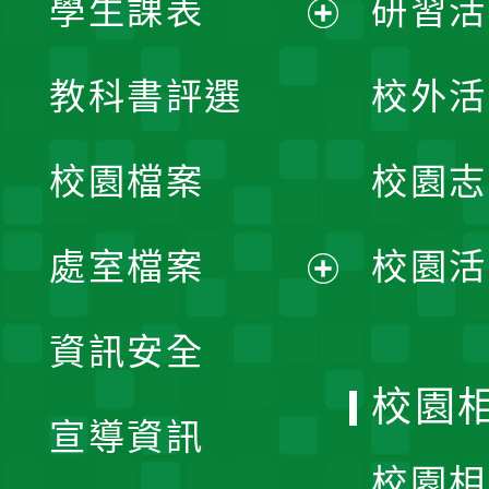
學生課表
研習活
展
教科書評選
校外活
開
校園檔案
校園志
選
單
處室檔案
校園活
展
資訊安全
開
校園
宣導資訊
選
校園相