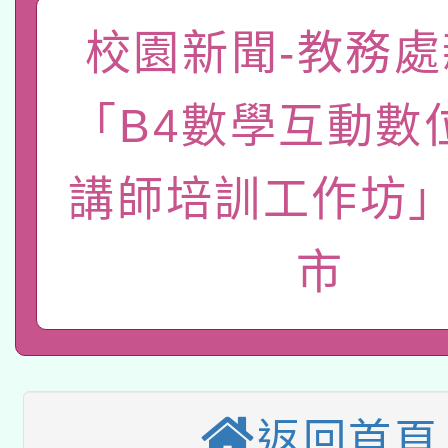
有關大陸委員會函釋公
pilot」
校園新聞-教務處
轉知經濟部水利署委託
薪期間赴陸應申請許可
「B4數學互動數
115年8月22日(星期六)
業技術研究院辦理「11
2026年桃園地景藝術
講師培訓工作坊」
桃園市孔廟祈福系列活
用水績優單位及節水達
「2026桃園藝術巡演
開 智慧啟航」
動」
市
適應運動共學行動站研
關事宜
本館辦理115年度閱讀
科技賦能─人工智慧(AI
暨閱讀推動專業研習
返回首頁
A3數位素養講師名單
礎課程