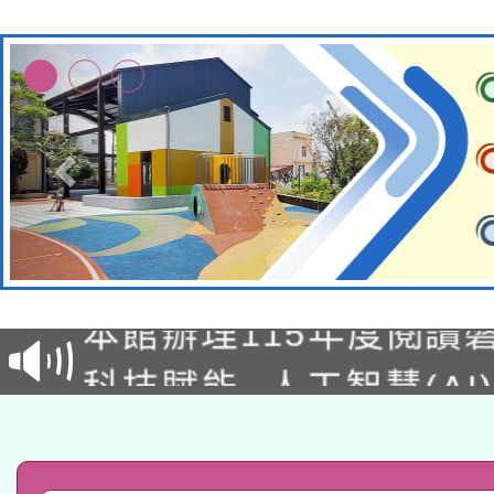
適應運動共學行動站研
本館辦理115年度閱讀
科技賦能─人工智慧(AI
暨閱讀推動專業研習
A3數位素養講師名單
礎課程
「數位內容與教學軟體線