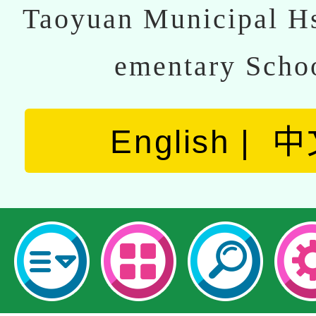
Taoyuan Municipal Hs
ementary Scho
English
中