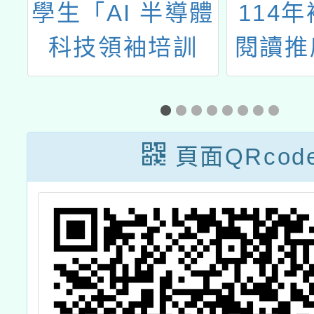
大
學生「AI 半導體
114
期
科技領袖培訓
閱讀推
訓
營」
施
北
頁面QRcod