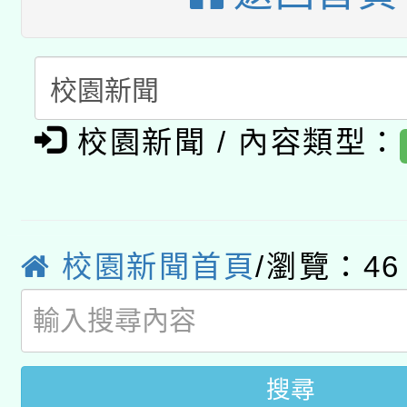
「數位內容與教學軟體線
有關大陸委員會函釋公
pilot」
轉知經濟部水利署委託
薪期間赴陸應申請許可
校園新聞 / 內容類型：
115年8月22日(星期六)
業技術研究院辦理「11
2026年桃園地景藝術
桃園市孔廟祈福系列活
用水績優單位及節水達
「2026桃園藝術巡演
校園新聞首頁
/瀏覽：46
開 智慧啟航」
動」
關事宜
搜尋