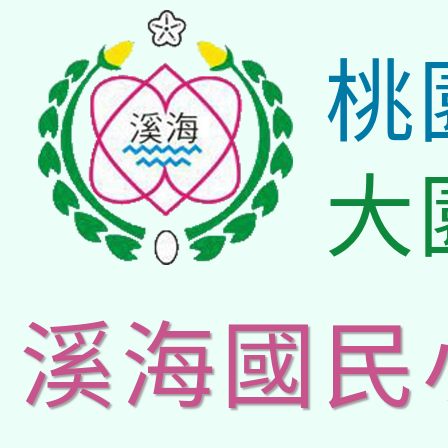
桃
大
溪海國民