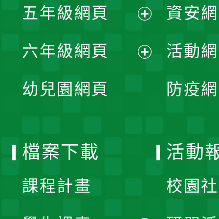
單
五年級網頁
資安網
選
開
展
單
六年級網頁
活動網
選
開
展
單
幼兒園網頁
防疫網
選
開
單
選
檔案下載
活動
單
課程計畫
校園社