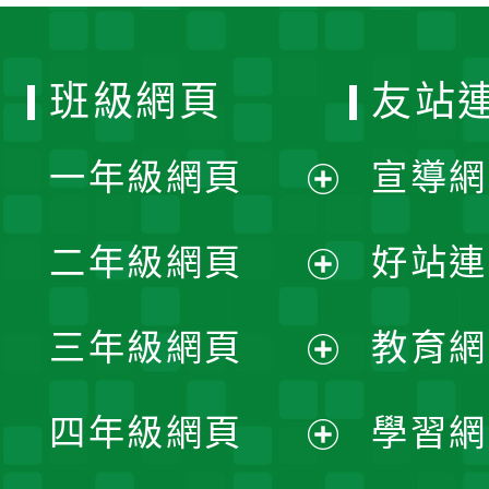
班級網頁
友站
一年級網頁
宣導網
展
二年級網頁
好站連
開
展
三年級網頁
教育網
選
開
展
單
四年級網頁
學習網
選
開
展