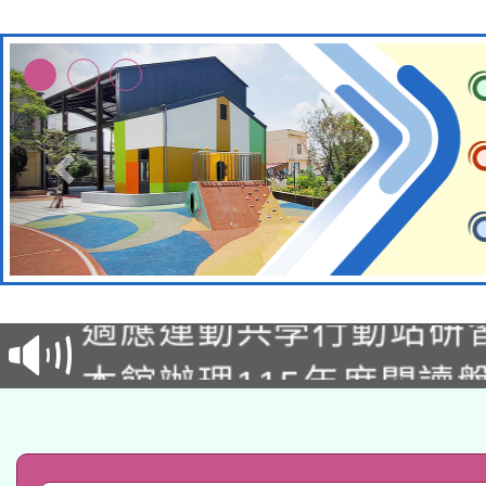
本校115學年度第2次
適應運動共學行動站研
招甄選結果公告(無人
本館辦理115年度閱讀
招)
科技賦能─人工智慧(AI
暨閱讀推動專業研習
A3數位素養講師名單
礎課程