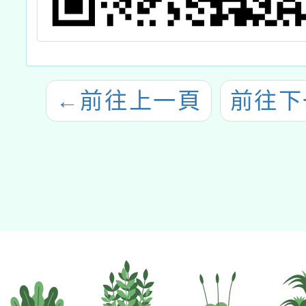
←
前往上一頁
前往下