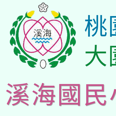
桃
大
溪海國民