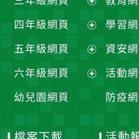
三年級網頁
教育網
選
開
展
單
四年級網頁
學習網
選
開
展
單
五年級網頁
資安網
選
開
展
單
六年級網頁
活動網
選
開
展
單
幼兒園網頁
防疫網
選
開
單
選
檔案下載
活動