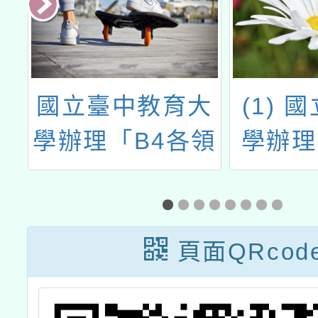
辦
國立臺中教育大
(1) 
語
學辦理「B4各領
學辦理
開
域/科目、議題數
年度推
計
位教學工作坊-數
小學晨
訓
學」研習
身教式
頁面QRcod
書計畫
果