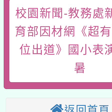
「數位內容與教學軟體線
校園新聞-教務處
有關大陸委員會函釋公
pilot」
育部因材網《超有
轉知經濟部水利署委託
薪期間赴陸應申請許可
115年8月22日(星期六)
位出道》國小表
業技術研究院辦理「11
2026年桃園地景藝術
桃園市孔廟祈福系列活
用水績優單位及節水達
暑
本校115學年度第2次
開 智慧啟航」
動」
適應運動共學行動站研
招甄選結果公告(無人
本館辦理115年度閱讀
招)
返回首頁
科技賦能─人工智慧(AI
暨閱讀推動專業研習