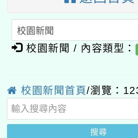
A3數位素養講師名單
礎課程
「數位內容與教學軟體線
有關大陸委員會函釋公
pilot」
校園新聞 / 內容類型：
轉知經濟部水利署委託
薪期間赴陸應申請許可
115年8月22日(星期六)
業技術研究院辦理「11
2026年桃園地景藝術
校園新聞首頁
/瀏覽：12
桃園市孔廟祈福系列活
用水績優單位及節水達
開 智慧啟航」
動」
搜尋