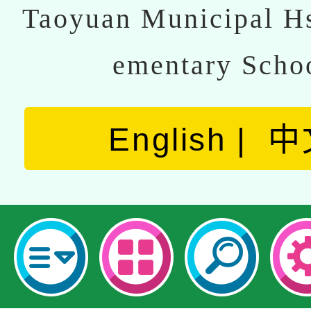
Taoyuan Municipal Hs
ementary Scho
English
中