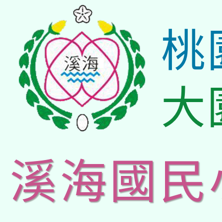
桃
大
溪海國民