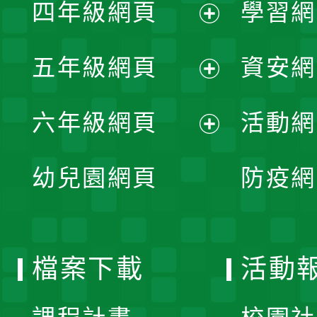
單
四年級網頁
學習網
選
開
展
單
五年級網頁
資安網
選
開
展
單
六年級網頁
活動網
選
開
展
單
幼兒園網頁
防疫網
選
開
單
選
檔案下載
活動
單