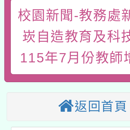
函轉國家教育研究院中心
校園新聞-教務處
國立臺灣師範大學辦理「1
轉知教育部國民及學前
原住民族教育政策研討
年度健康促進學校輔導
崁自造教育及科
函轉國立臺灣師範大學
新北市政府教育局辦理「
族教育國際趨勢與發展
業成長研習」實施計畫
轉知有關國立成功大學
115年7月份教師
族語言臺北學習中心11
師專業成長研習實施計
教育部國民及學前教育署「
文教學共融平台-教案
「族語學習班」招生簡章
方素養工作坊新北場」
轉知經濟部水利署委託
年度COVID-19疫苗
件」活動簡章
115年8月22日(星期六)
業技術研究院辦理「11
接種對象擴大為「滿6
返回首頁
2026年桃園地景藝術
桃園市孔廟祈福系列活
用水績優單位及節水達
接種之民眾」措施，延長
「2026桃園藝術巡演