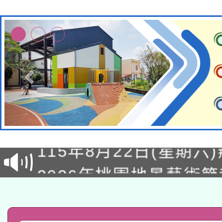
轉知經濟部水利署委託
115年8月22日(星期六)
業技術研究院辦理「11
2026年桃園地景藝術
桃園市孔廟祈福系列活
用水績優單位及節水達
「2026桃園藝術巡演
開 智慧啟航」
動」
轉知教育部國民及學前
關事宜