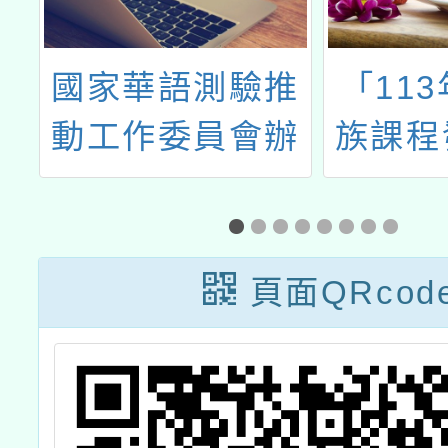
託
國家華語測驗推
「11
人
動工作委員會辦
族課程
階
理「115年華語
分享工
文能力測驗」考
民原教
試
跨領域
頁面QRcod
整教