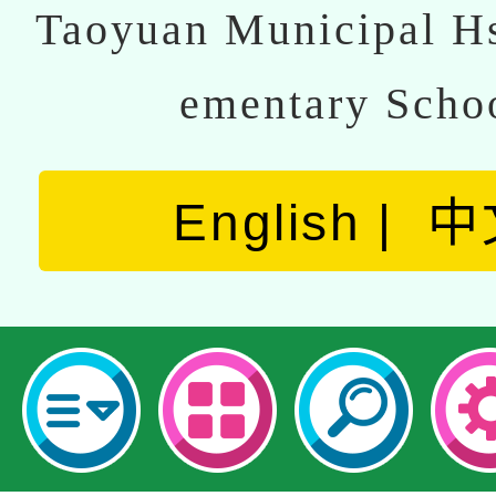
Taoyuan Municipal Hs
ementary Scho
English
中