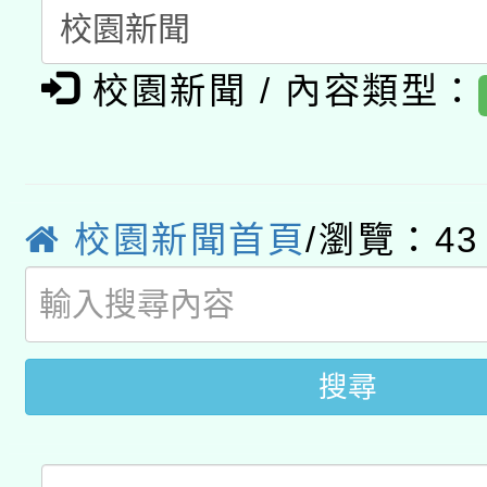
開 智慧啟航」
動」
月28日止
轉知教育部國民及學前
關事宜
校園新聞 / 內容類型：
函轉國家教育研究院中心
國立臺灣師範大學辦理「1
轉知教育部國民及學前
原住民族教育政策研討
年度健康促進學校輔導
函轉國立臺灣師範大學
新北市政府教育局辦理「
族教育國際趨勢與發展
業成長研習」實施計畫
校園新聞首頁
/瀏覽：43
轉知有關國立成功大學
族語言臺北學習中心11
師專業成長研習實施計
教育部國民及學前教育署「
文教學共融平台-教案
「族語學習班」招生簡章
方素養工作坊新北場」
年度COVID-19疫苗
件」活動簡章
搜尋
接種對象擴大為「滿6