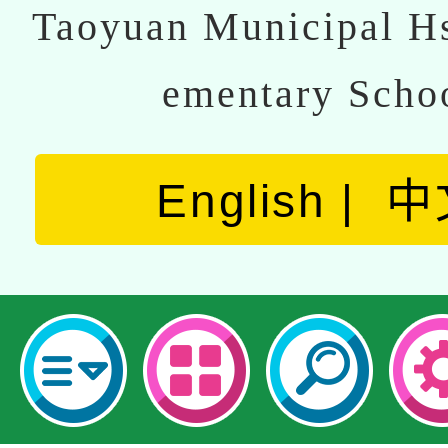
Taoyuan Municipal Hs
ementary Scho
English
中