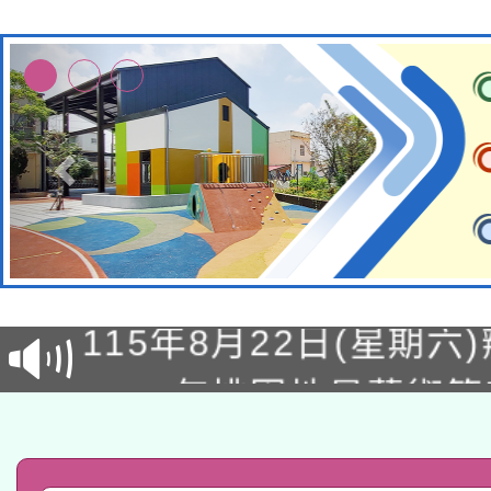
轉知經濟部水利署委託
115年8月22日(星期六)
業技術研究院辦理「11
2026年桃園地景藝術
桃園市孔廟祈福系列活
用水績優單位及節水達
「2026桃園藝術巡演
開 智慧啟航」
動」
轉知教育部國民及學前