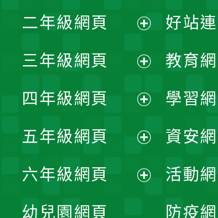
展
二年級網頁
好站連
開
展
三年級網頁
教育網
選
開
展
單
四年級網頁
學習網
選
開
展
單
五年級網頁
資安網
選
開
展
單
六年級網頁
活動網
選
開
展
單
幼兒園網頁
防疫網
選