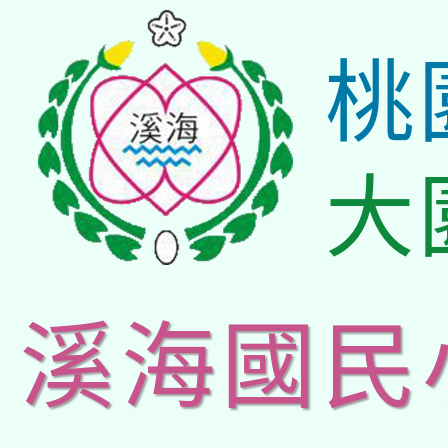
桃
大
溪海國民