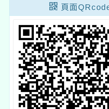
第2學
頁面QRcod
市暨偏
後科普