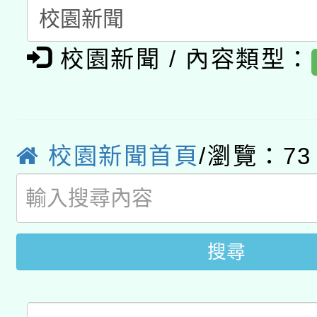
「2026桃園藝術巡演
開 智慧啟航」
動」
月28日止
轉知教育部國民及學前
關事宜
校園新聞 / 內容類型：
函轉國家教育研究院中心
國立臺灣師範大學辦理「1
轉知教育部國民及學前
原住民族教育政策研討
年度健康促進學校輔導
函轉國立臺灣師範大學
新北市政府教育局辦理「
族教育國際趨勢與發展
業成長研習」實施計畫
校園新聞首頁
/瀏覽：73
轉知有關國立成功大學
族語言臺北學習中心11
師專業成長研習實施計
教育部國民及學前教育署「
文教學共融平台-教案
「族語學習班」招生簡章
方素養工作坊新北場」
年度COVID-19疫苗
搜尋
件」活動簡章
接種對象擴大為「滿6