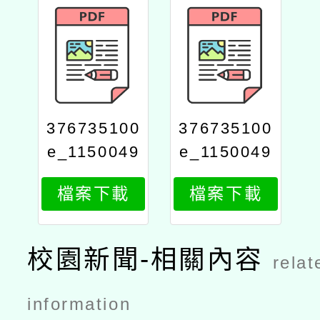
376735100
376735100
e_1150049
e_1150049
798_attach
798_attach
檔案下載
檔案下載
2
1
校園新聞-相關內容
relat
information