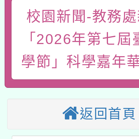
關事宜
校園新聞-教務處
函轉國家教育研究院中心
國立臺灣師範大學辦理「1
轉知教育部國民及學前
原住民族教育政策研討
年度健康促進學校輔導
「2026年第七屆
函轉國立臺灣師範大學
新北市政府教育局辦理「
族教育國際趨勢與發展
業成長研習」實施計畫
學節」科學嘉年華
轉知有關國立成功大學
族語言臺北學習中心11
師專業成長研習實施計
教育部國民及學前教育署「
文教學共融平台-教案
「族語學習班」招生簡章
方素養工作坊新北場」
轉知經濟部水利署委託
年度COVID-19疫苗
件」活動簡章
115年8月22日(星期六)
業技術研究院辦理「11
接種對象擴大為「滿6
返回首頁
2026年桃園地景藝術
桃園市孔廟祈福系列活
用水績優單位及節水達
接種之民眾」措施，延長