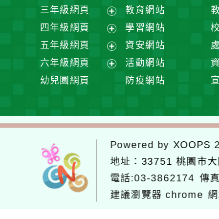
開
展
三年級網頁
教育網站
選
開
展
四年級網頁
學習網站
單
選
開
展
五年級網頁
資安網站
單
選
開
展
六年級網頁
活動網站
單
選
開
展
幼兒園網頁
防疫網站
單
選
開
單
選
單
Powered by
XOOPS
2
地址：
33751 桃園市
電話:03-3862174
傳真
建議瀏覽器 chrome
網
網站設計：