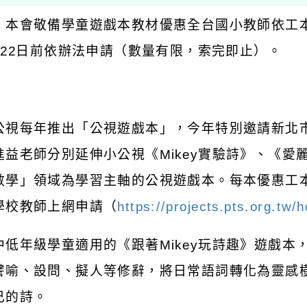
：本會敬備學童遊戲本教材優惠全台國小教師依工
22
日前依辦法申請（數量有限，索完即止）。
：
公視每年推出「公視遊戲本」，今年特別邀請新北
進益老師分別延伸小公視《
Mikey
實驗詩》、《愛
數學」領域為學習主軸的公視遊戲本。每本優惠工
學校教師上網申請（
https://projects.pts.org.tw
中低年級學童適用的《跟著
Mikey
玩詩趣》遊戲本
譬喻、設問、擬人等修辭，將日常語詞轉化為靈感
己的詩。