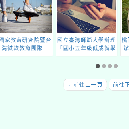
教育研究院暨台
國立臺灣師範大學辦理
桃園市
微軟教育團隊
「國小五年級低成就學
辦免費 
ilot科技校長研
生數學疑難問題與有效
習」
教學示例成果分享研
習」
←
前往上一頁
前往