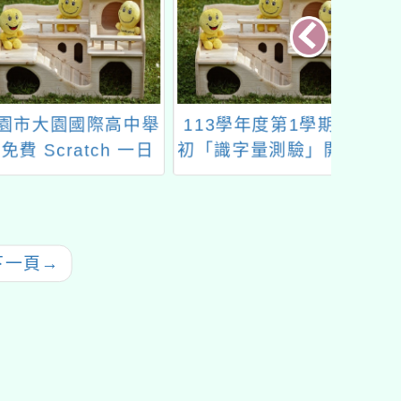
大園國際高中舉
113學年度第1學期期
桃園市
Scratch 一日
初「識字量測驗」開放
科技中
營隊
施測暨「學習島嶼」使
月份
用事宜
下一頁
→