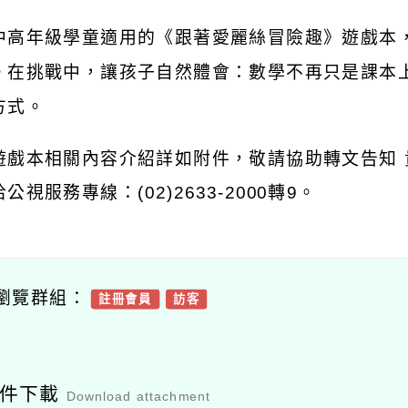
中高年級學童適用的《跟著愛麗絲冒險趣》遊戲本
。在挑戰中，讓孩子自然體會：數學不再只是課本
方式。
遊戲本相關內容介紹詳如附件，敬請協助轉文告知
洽公視服務專線：
(02)2633-2000
轉
9
。
瀏覽群組：
註冊會員
訪客
附件下載
Download attachment