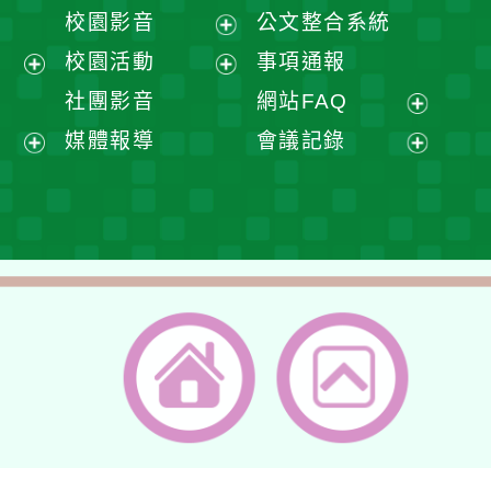
開
展
校園影音
公文整合系統
選
開
展
校園活動
事項通報
單
選
開
展
展
社團影音
網站FAQ
單
選
開
開
展
媒體報導
會議記錄
單
選
選
開
展
展
單
單
選
開
開
單
選
選
單
單
返回首頁
返回頂端