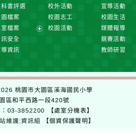
開
展
教科書評選
校外活動
宣導活動
選
開
校園檔案
校園志工
校園生活
單
選
處室檔案
校園活動
媒體報導
單
展
資訊安全
競賽活動
開
宣導資訊
教師研習
選
單
026
桃園市大園區溪海國民小學
大園區和平西路一段420號
：03-3852200
【處室分機表】
站維護:資訊組
【個資保護聲明】