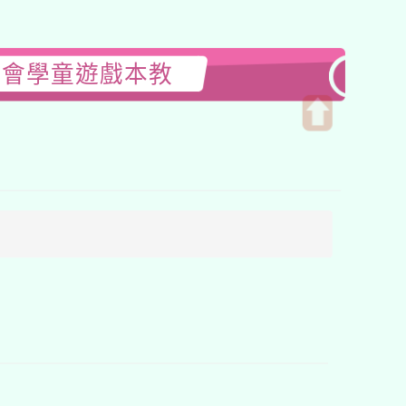
金會學童遊戲本教
開
啟
上
方
區
塊