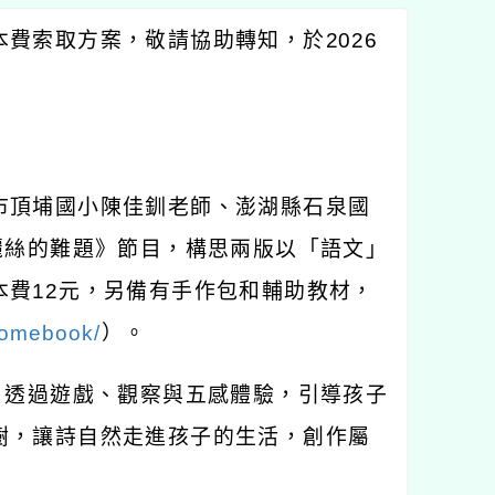
本費索取方案，敬請協助轉知，於
2026
市頂埔國小陳佳釧老師、澎湖縣石泉國
麗絲的難題》節目，構思兩版以「語文」
本費
12
元，另備有手作包和輔助教材，
/homebook/
）。
，透過遊戲、觀察與五感體驗，引導孩子
樹，讓詩自然走進孩子的生活，創作屬