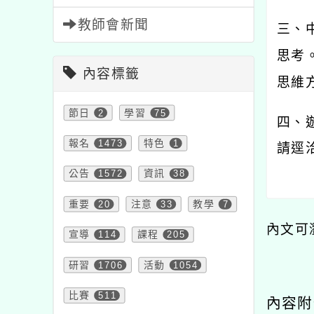
教師會新聞
三、
思考
內容標籤
思維
節日
2
學習
75
四、
報名
1473
特色
1
請逕
公告
1572
資訊
38
重要
20
注意
33
教學
7
內文可
宣導
114
課程
205
研習
1706
活動
1054
比賽
511
內容