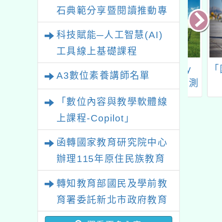
石典範分享暨閱讀推動專
業研習
科技賦能─人工智慧(AI)
工具線上基礎課程
平鎮自造教育及
I want to Test My
「國家
A3數位素養講師名單
中心10月份教師
English 英語自主檢測
灣
研習
系統（以下簡稱英檢系
Cop
「數位內容與教學軟體線
統）114學年度第二次
上課程-Copilot」
檢測國中小線上教師研
習實施計畫
函轉國家教育研究院中心
辦理115年原住民族教育
政策研討會「原住民族教
轉知教育部國民及學前教
育國際趨勢與發展」
育署委託新北市政府教育
局辦理「115年度教師專