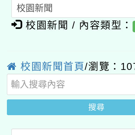
A3數位素養講師名單
礎課程
校園新聞 / 內容類型：
「數位內容與教學軟體線
有關大陸委員會函釋公
pilot」
轉知經濟部水利署委託
薪期間赴陸應申請許可
校園新聞首頁
/瀏覽：10
115年8月22日(星期六)
業技術研究院辦理「11
2026年桃園地景藝術
桃園市孔廟祈福系列活
用水績優單位及節水達
開 智慧啟航」
動」
搜尋