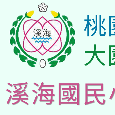
桃
大
溪海國民