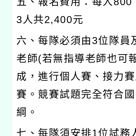
五、報名費用：每人
800
3
人共
2,400
元
六、每隊必須由
3
位隊員
老師
(
若無指導老師也可
成，進行個人賽、接力賽
賽。競賽試題完全符合國
綱。
七、每隊須安排
1
位試務