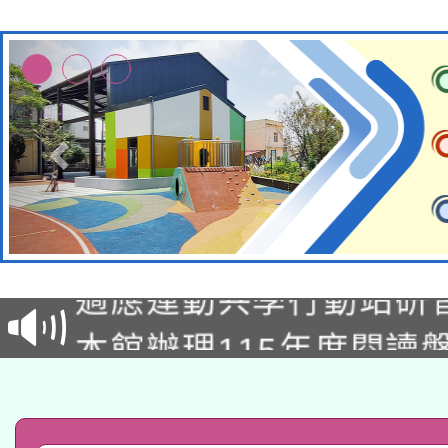
本校115學年度第2次
適應運動共學行動站研
招甄選結果公告(無人
本館辦理115年度閱讀
招)
科技賦能─人工智慧(AI
暨閱讀推動專業研習
A3數位素養講師名單
礎課程