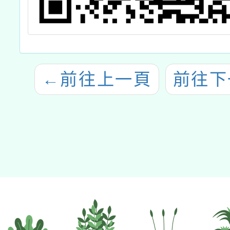
←
前往上一頁
前往下