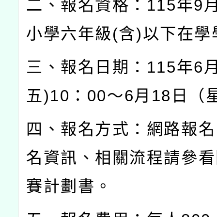
二、報名資格：
115
年
9
小學六年級
(
含
)
以下在學
三、報名日期：
115
年
6
五
)10
：
00
～
6
月
18
日（
四、報名方式：網路報名
名資訊、相關流程請參看
賽計劃書。