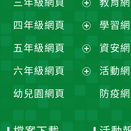
三年級網頁
教育網
選
開
展
單
四年級網頁
學習網
選
開
展
單
五年級網頁
資安網
選
開
展
單
六年級網頁
活動網
選
開
展
單
幼兒園網頁
防疫網
選
開
單
選