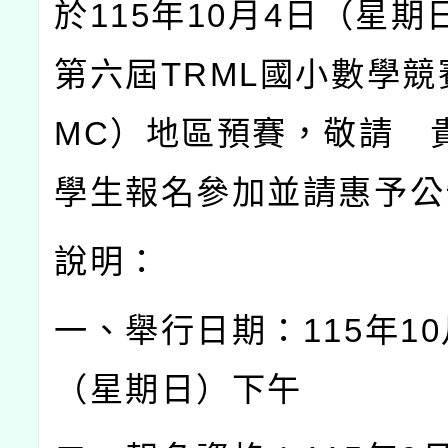
於
115
年
10
月
4
日（星期
第六屆
TRML
國小數學競
MC
）地區預賽，敬請 
學生報名參加並請惠予公
說明：
一、舉行日期：
115
年
10
（星期日）下午