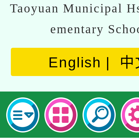
Taoyuan Municipal Hs
ementary Scho
English
中