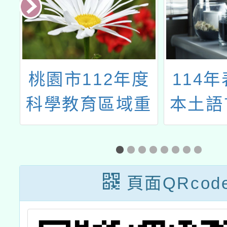
託
桃園市112年度
114
大
科學教育區域重
本土語
與
點學校計畫(生活
與應用科技(一)
推
機電與資訊類)教
頁面QRcod
提
師增能研習