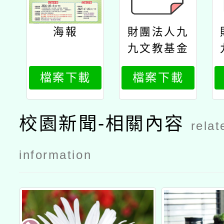
海報
財團法人九
九文教基金
會訂於115
檔案下載
檔案下載
年10月4日
（星期日）
舉辦第六屆t
校園新聞-相關內容
relat
rml國小數
學競賽（原
information
elmc）地區
預賽公文