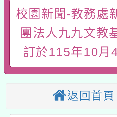
「數位內容與教學軟體線
校園新聞-教務處
有關大陸委員會函釋公
pilot」
團法人九九文教
轉知經濟部水利署委託
薪期間赴陸應申請許可
115年8月22日(星期六)
訂於115年10月
業技術研究院辦理「11
2026年桃園地景藝術
桃園市孔廟祈福系列活
用水績優單位及節水達
本校115學年度第2次
開 智慧啟航」
動」
適應運動共學行動站研
招甄選結果公告(無人
返回首頁
本館辦理115年度閱讀
招)
科技賦能─人工智慧(AI
暨閱讀推動專業研習