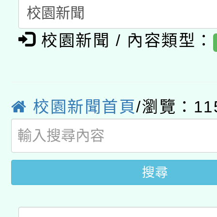
A3數位素養講師名單
礎課程
校園新聞 / 內容類型：
「數位內容與教學軟體線
有關大陸委員會函釋公
pilot」
轉知經濟部水利署委託
薪期間赴陸應申請許可
校園新聞首頁
/瀏覽：11
115年8月22日(星期六)
業技術研究院辦理「11
2026年桃園地景藝術
桃園市孔廟祈福系列活
用水績優單位及節水達
開 智慧啟航」
動」
搜尋