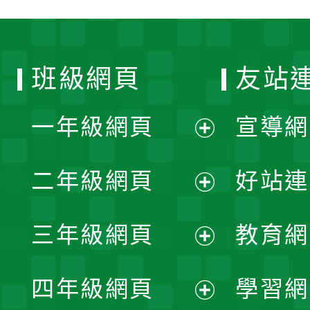
班級網頁
友站
一年級網頁
宣導網
展
二年級網頁
好站連
開
展
三年級網頁
教育網
選
開
展
單
四年級網頁
學習網
選
開