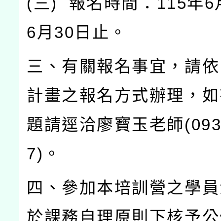
(
三
)
報名時間：
115
年
6
6
月
30
日止。
三、有關報名事宜，請依
計畫之報名方式辦理，如
題請逕洽廖寶玉老師
(09
7)
。
四、參加本培訓營之學員
於課務自理原則下核予公