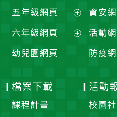
展
單
五年級網頁
資安網
選
開
展
單
六年級網頁
活動網
選
開
展
單
幼兒園網頁
防疫網
選
開
單
選
檔案下載
活動
單
課程計畫
校園社