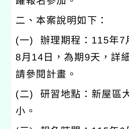
躍報名參加。
二、本案說明如下：
(
一
)
辦理期程：
115
年
7
8
月
14
日，為期
9
天，詳
請參閱計畫。
(
二
)
研習地點：新屋區
小。