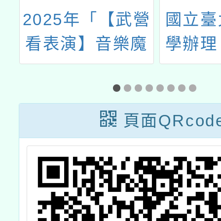
2025年「【武營
國立臺
看表演】音樂魔
學辦理
中
法師」PaGamO
學魔法
在
線上遊戲平台任
研習系
分
務
頁面QRcod