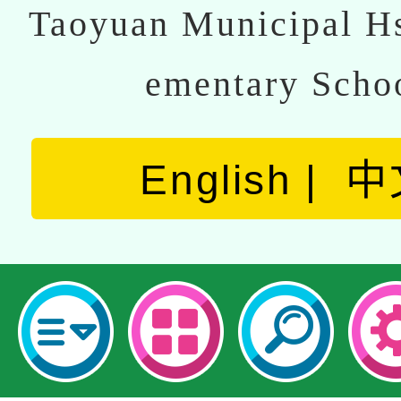
Taoyuan Municipal Hs
ementary Scho
English
中