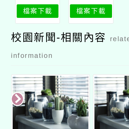
5年「語文
5年「語文
檔案下載
檔案下載
競賽臺灣客
競賽臺灣客
語字音字形
語字音字形
組選手暑期
組選手暑期
校園新聞-相關內容
relat
培訓營」
培訓營」公
文
information