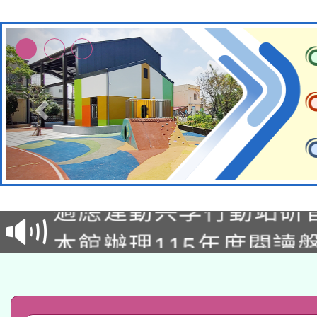
本校115學年度第2次
適應運動共學行動站研
招甄選結果公告(無人
本館辦理115年度閱讀
招)
科技賦能─人工智慧(AI
暨閱讀推動專業研習
A3數位素養講師名單
礎課程