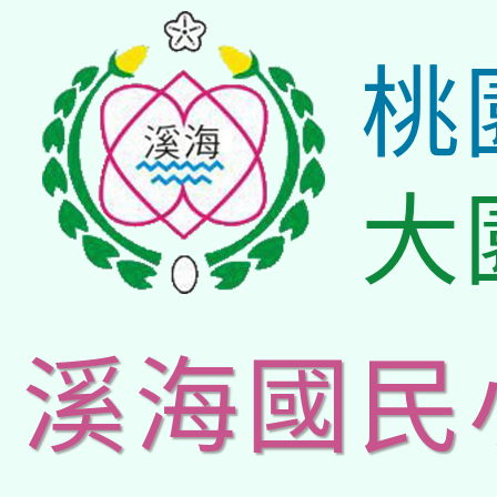
桃
大
溪海國民