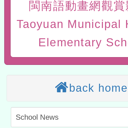
閩南語動畫網觀賞
赴陸應申請許可一案
轉知經濟部水利署委託財
Taoyuan Municipal 
研究院辦理「115年表揚
115年8月22日(星期六)辦
Elementary Sch
位及節水達人選拔活動」
市孔廟祈福系列活動—儒門
2026年桃園地景藝術節教
航」
本校115學年度第2次代理
結果公告(無人報名，續辦
適應運動共學行動站研習
本館辦理115年度閱讀磐
back home
讀推動專業研習
科技賦能─人工智慧(AI)
程
A3數位素養講師名單
「數位內容與教學軟體線上課程