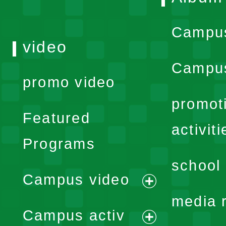
Campu
video
Campus
promo video
promot
Featured
activiti
Programs
school 
Campus video
expand
media 
Campus activ