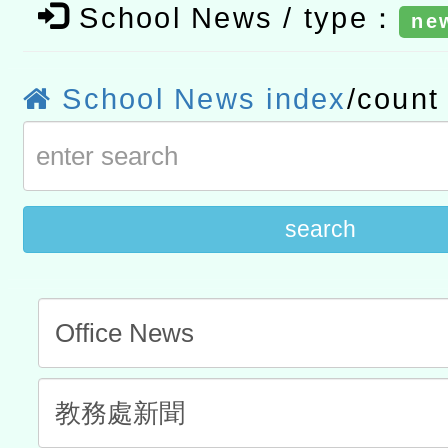
School News / type：
ne
t」
有關大陸委員會函釋公務
赴陸應申請許可一案
轉知經濟部水利署委託財
School News index
/coun
研究院辦理「115年表揚
115年8月22日(星期六)辦
位及節水達人選拔活動」
市孔廟祈福系列活動—儒門
2026年桃園地景藝術節教
search
航」