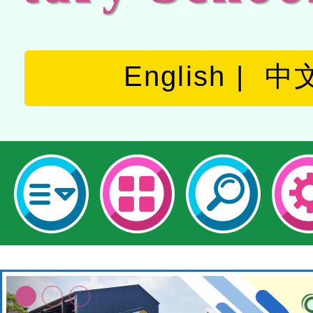
English
中