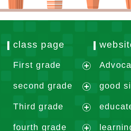
class page
websit
First grade
Advoca
expand
second grade
good si
menu
expand
Third grade
educat
menu
expand
fourth grade
learnin