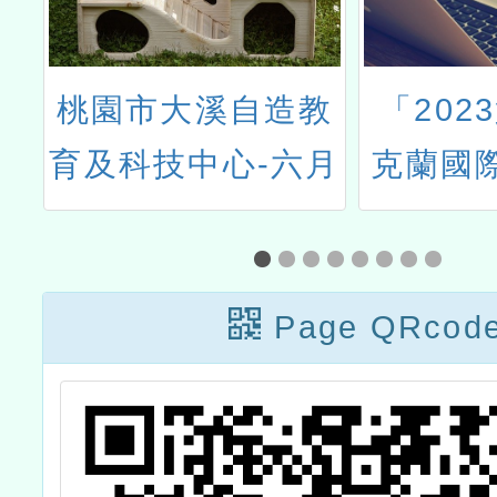
日
桃園市大溪自造教
「202
的
育及科技中心-六月
克蘭國
徵
份教師研習
Page QRcod