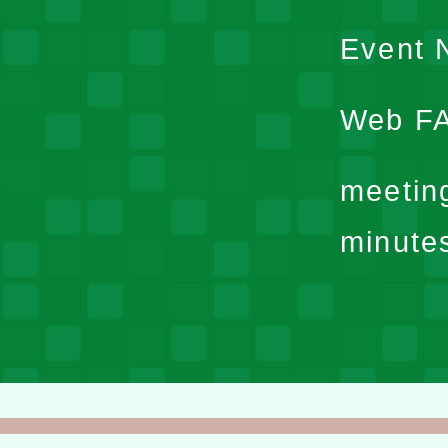
Event N
Web F
meetin
minute