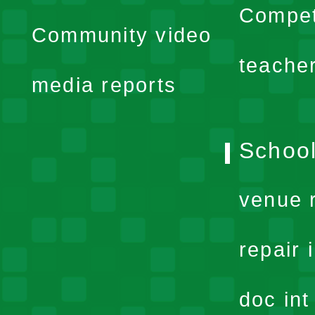
menu
expand
Compet
Community video
menu
teache
media reports
School
venue 
repair 
doc in