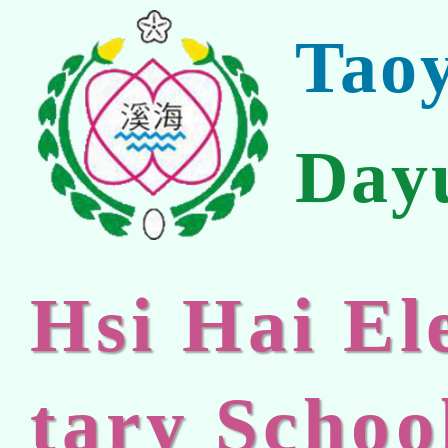
Tao
Day
Hsi Hai E
tary Schoo