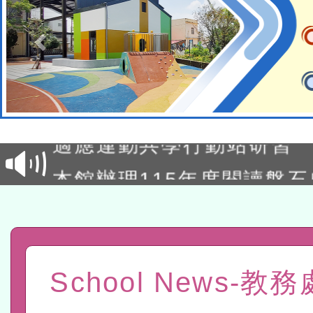
本校115學年度第2次代理
結果公告(無人報名，續辦
適應運動共學行動站研習
本館辦理115年度閱讀磐
讀推動專業研習
科技賦能─人工智慧(AI)
程
A3數位素養講師名單
「數位內容與教學軟體線上課程
School News-教
t」
有關大陸委員會函釋公務