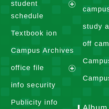
student
campus
expand
schedule
menu
study a
Textbook ion
off cam
Campus Archives
Campus
office file
expand
Campus
info security
menu
Publicity info
Album