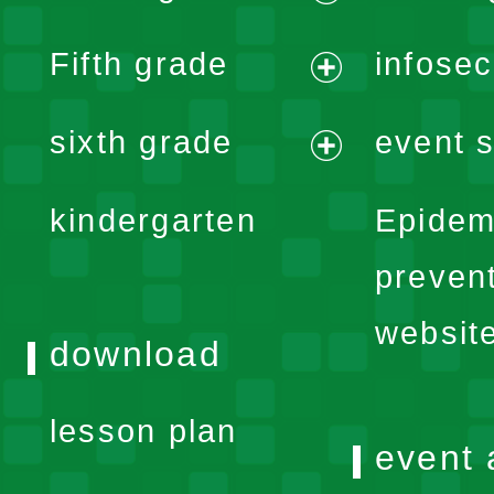
menu
expand
Fifth grade
infose
menu
expand
sixth grade
event s
menu
expand
kindergarten
Epidem
menu
preven
websit
download
lesson plan
event 