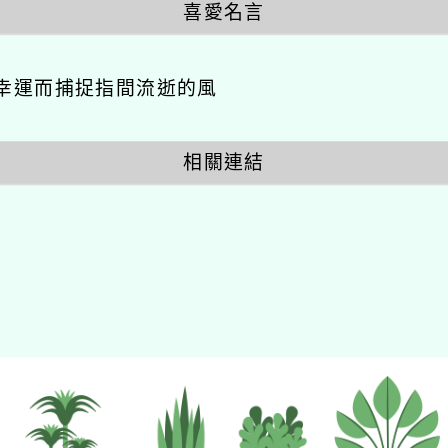
喜愛名言
幸運而捕捉指間流逝的風
相關連結