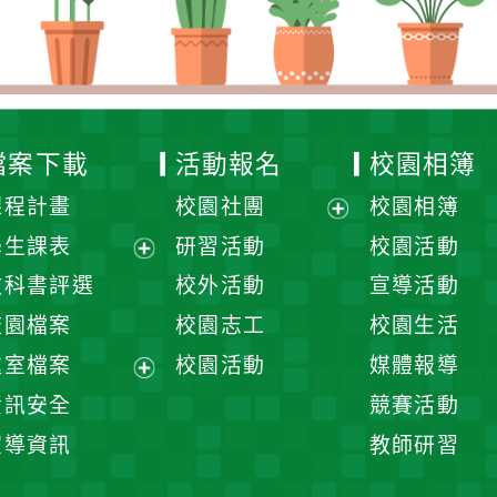
檔案下載
活動報名
校園相簿
課程計畫
校園社團
校園相簿
展
學生課表
研習活動
校園活動
開
展
教科書評選
校外活動
宣導活動
選
開
校園檔案
校園志工
校園生活
單
選
處室檔案
校園活動
媒體報導
單
展
資訊安全
競賽活動
開
宣導資訊
教師研習
選
單