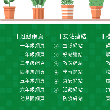
班級網頁
友站連結
一年級網頁
宣導網站
展
二年級網頁
好站連結
開
展
三年級網頁
教育網站
選
開
展
四年級網頁
學習網站
單
選
開
展
五年級網頁
資安網站
單
選
開
展
六年級網頁
活動網站
單
選
開
展
幼兒園網頁
防疫網站
單
選
開
單