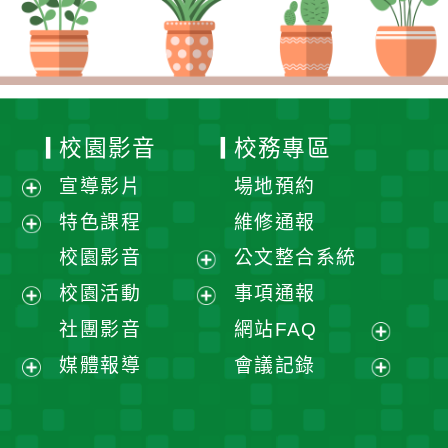
校園影音
校務專區
宣導影片
場地預約
展
特色課程
維修通報
開
展
校園影音
公文整合系統
選
開
展
校園活動
事項通報
單
選
開
展
展
社團影音
網站FAQ
單
選
開
開
展
媒體報導
會議記錄
單
選
選
開
展
展
單
單
選
開
開
單