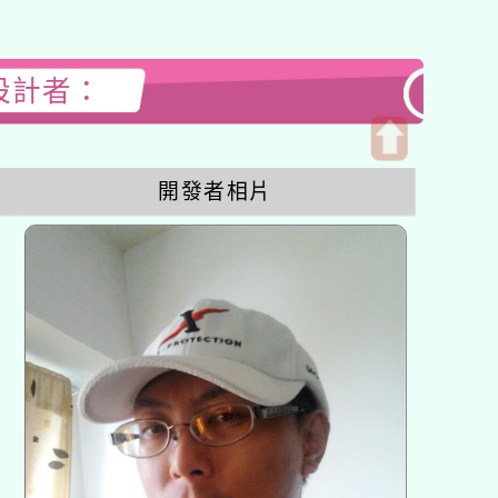
站設計者：
開
開發者相片
啟
上
方
區
塊
各