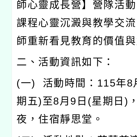
師心靈成長營】營隊活動
課程心靈沉澱與教學交流
師重新看見教育的價值與
二、活動資訊如下：
(
一
)
活動時間：
115
年
8
期五
)
至
8
月
9
日
(
星期日
)
夜，住宿靜思堂。