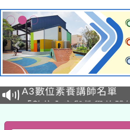
本校115學年度第2次
適應運動共學行動站研
招甄選結果公告(無人
本館辦理115年度閱讀
招)
科技賦能─人工智慧(AI
暨閱讀推動專業研習
A3數位素養講師名單
礎課程
「數位內容與教學軟體線
有關大陸委員會函釋公
pilot」
轉知經濟部水利署委託