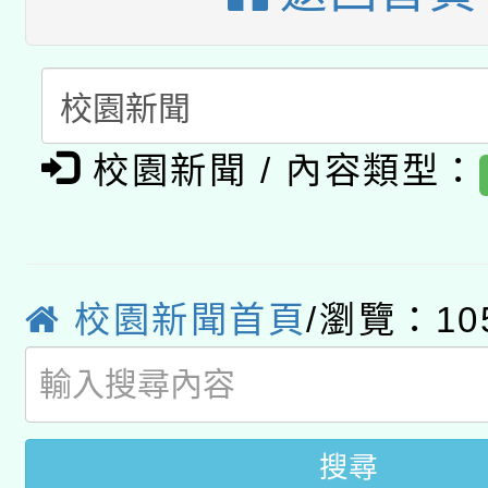
有關大陸委員會函釋公
pilot」
轉知經濟部水利署委託
薪期間赴陸應申請許可
115年8月22日(星期六)
業技術研究院辦理「11
2026年桃園地景藝術
校園新聞 / 內容類型：
桃園市孔廟祈福系列活
用水績優單位及節水達
開 智慧啟航」
動」
校園新聞首頁
/瀏覽：10
搜尋