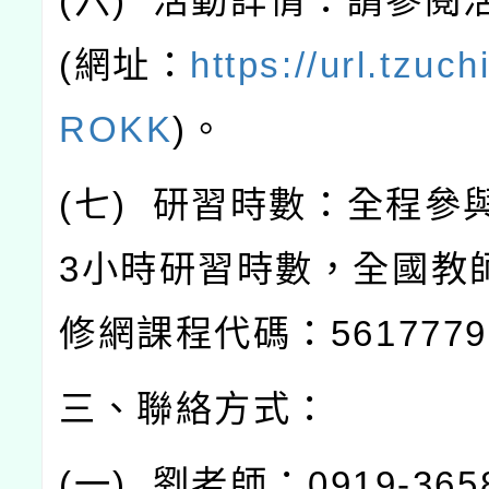
(
六
)
活動詳情：請參閱
(
網址：
https://url.tzuch
ROKK
)
。
(
七
)
研習時數：全程參
3
小時研習時數，全國教
修網課程代碼：
5617779
三、聯絡方式：
(
一
)
劉老師：
0919-365