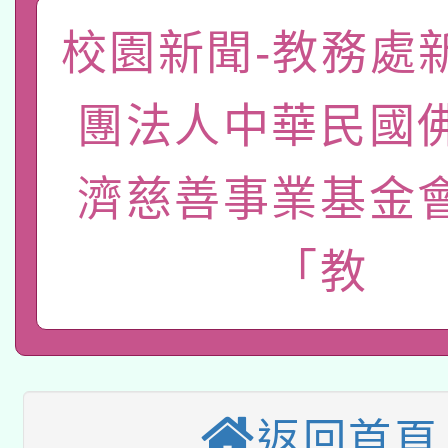
薪期間赴陸應申請許可
校園新聞-教務處
115年8月22日(星期六)
業技術研究院辦理「11
2026年桃園地景藝術
桃園市孔廟祈福系列活
用水績優單位及節水達
團法人中華民國
本校115學年度第2次
開 智慧啟航」
動」
濟慈善事業基金
適應運動共學行動站研
招甄選結果公告(無人
本館辦理115年度閱讀
招)
「教
科技賦能─人工智慧(AI
暨閱讀推動專業研習
A3數位素養講師名單
礎課程
「數位內容與教學軟體線
返回首頁