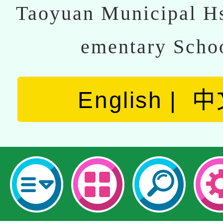
Taoyuan Municipal Hs
ementary Scho
English
中