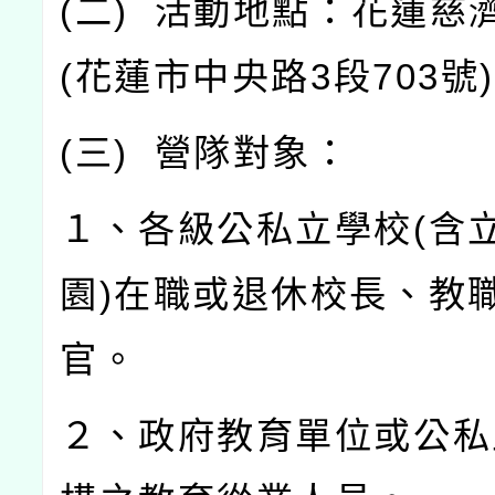
(
二
)
活動地點：花蓮慈
(
花蓮市中央路
3
段
703
號
)
(
三
)
營隊對象：
１、各級公私立學校
(
含
園
)
在職或退休校長、教
官。
２、政府教育單位或公私