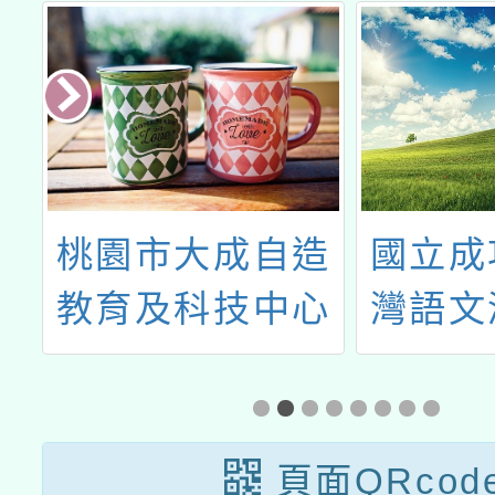
資
桃園市大成自造
國立成
享
教育及科技中心
灣語文
辦理114年9月份
「202
教 師研習
民台語
試
頁面QRcod