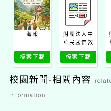
海報
財團法人中
華民國佛教
慈濟慈善事
檔案下載
檔案下載
業基金會辦
理「教師心
靈成長營」
校園新聞-相關內容
relat
公文
information