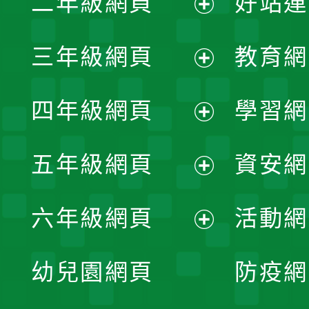
二年級網頁
好站連
開
展
三年級網頁
教育網
選
開
展
單
四年級網頁
學習網
選
開
展
單
五年級網頁
資安網
選
開
展
單
六年級網頁
活動網
選
開
展
單
幼兒園網頁
防疫網
選
開